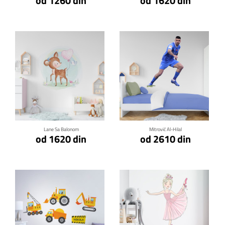
od 1260 din
od 1620 din
Klikni za detalje
Klikni za detalje
Lane Sa Balonom
Mitrović Al-Hilal
od 1620 din
od 2610 din