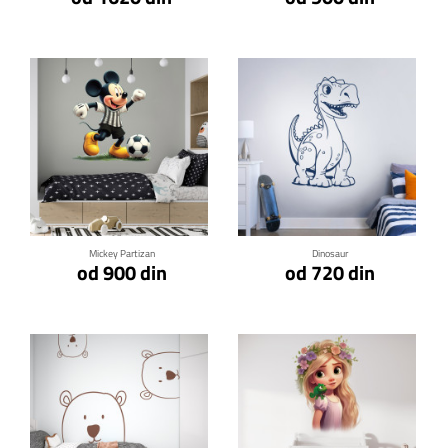
Klikni za detalje
Klikni za detalje
Mickey Partizan
Dinosaur
od 900 din
od 720 din