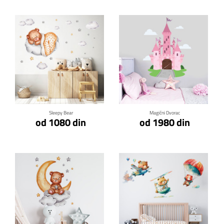
Klikni za detalje
Klikni za detalje
Sleepy Bear
Magični Dvorac
od 1080 din
od 1980 din
Klikni za detalje
Klikni za detalje