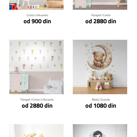
Cveće U Akvarelu
Parapet I Cveće
od 900 din
od 2880 din
Klikni za detalje
Klikni za detalje
Parapet I Cveće U Akvarelu
Meda I Zvezde
od 2880 din
od 1080 din