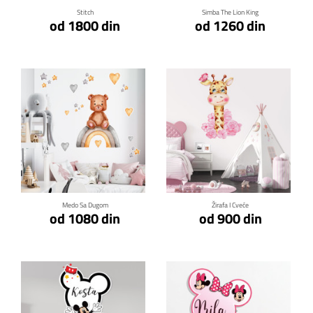
Stitch
Simba The Lion King
od 1800 din
od 1260 din
Klikni za detalje
Klikni za detalje
Medo Sa Dugom
Žirafa I Cveće
od 1080 din
od 900 din