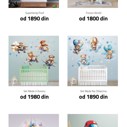
Superheroji Poof
Frozen World
od 1890 din
od 1800 din
Klikni za detalje
Klikni za detalje
Set Mede U Avionu
Set Mede Na Oblacima
od 1980 din
od 1890 din