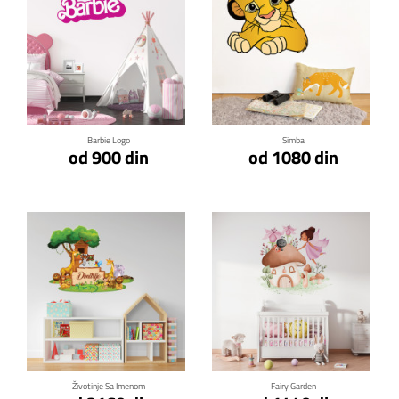
Klikni za detalje
Klikni za detalje
Barbie Logo
Simba
od 900 din
od 1080 din
Klikni za detalje
Klikni za detalje
Životinje Sa Imenom
Fairy Garden