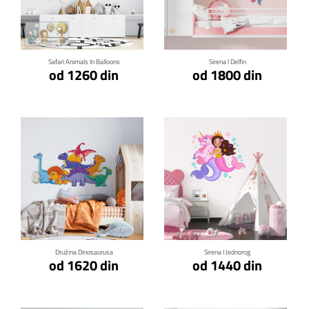
Klikni za detalje
Klikni za detalje
Safari Animals In Balloons
Sirena I Delfin
od 1260 din
od 1800 din
Klikni za detalje
Klikni za detalje
Družina Dinosaurusa
Sirena I Jednorog
od 1620 din
od 1440 din