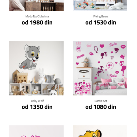
Medo Na Oblacima
Flying Bears
od 1980 din
od 1530 din
Klikni za detalje
Klikni za detalje
Baby Wolf
Barbie Set
od 1350 din
od 1080 din