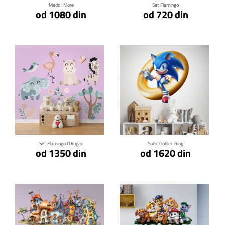
Medo I More
Set Flamingo
od 1080 din
od 720 din
Klikni za detalje
Klikni za detalje
Set Flamingo I Drugari
Sonic Golden Ring
od 1350 din
od 1620 din