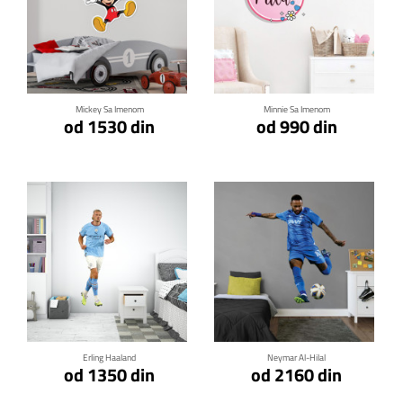
Klikni za detalje
Klikni za detalje
Mickey Sa Imenom
Minnie Sa Imenom
od 1530 din
od 990 din
Klikni za detalje
Klikni za detalje
Erling Haaland
Neymar Al-Hilal
od 1350 din
od 2160 din