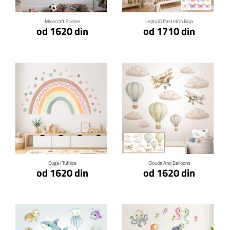
Minecraft Sticker
Leptirići Pastelnih Boja
od 1620 din
od 1710 din
Klikni za detalje
Klikni za detalje
Duga I Tufnice
Clouds And Balloons
od 1620 din
od 1620 din