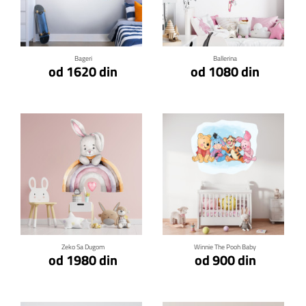
Klikni za detalje
Klikni za detalje
Bageri
Ballerina
od 1620 din
od 1080 din
Klikni za detalje
Klikni za detalje
Zeko Sa Dugom
Winnie The Pooh Baby
od 1980 din
od 900 din