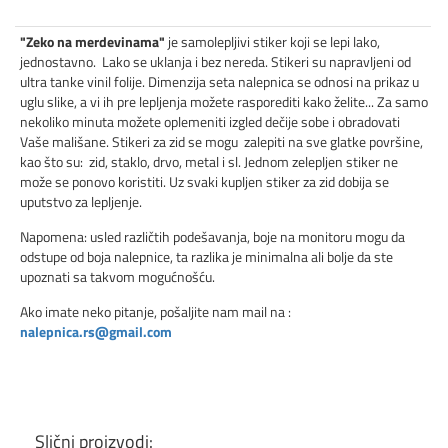
"Zeko na merdevinama"
je samolepljivi stiker koji se lepi lako,
jednostavno. Lako se uklanja i bez nereda. Stikeri su napravljeni od
ultra tanke vinil folije. Dimenzija seta nalepnica se odnosi na prikaz u
uglu slike, a vi ih pre lepljenja možete rasporediti kako želite... Za samo
nekoliko minuta možete oplemeniti izgled dečije sobe i obradovati
Vaše mališane. Stikeri za zid se mogu zalepiti na sve glatke površine,
kao što su: zid, staklo, drvo, metal i sl. Jednom zelepljen stiker ne
može se ponovo koristiti. Uz svaki kupljen stiker za zid dobija se
uputstvo za lepljenje.
Napomena: usled različtih podešavanja, boje na monitoru mogu da
odstupe od boja nalepnice, ta razlika je minimalna ali bolje da ste
upoznati sa takvom mogućnošću.
Ako imate neko pitanje, pošaljite nam mail na :
nalepnica.rs@gmail.com
Slični proizvodi: