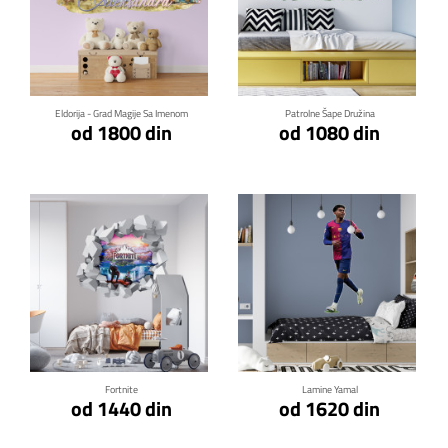
Klikni za detalje
Klikni za detalje
Eldorija - Grad Magije Sa Imenom
Patrolne Šape Družina
od 1800 din
od 1080 din
Klikni za detalje
Klikni za detalje
Fortnite
Lamine Yamal
od 1440 din
od 1620 din