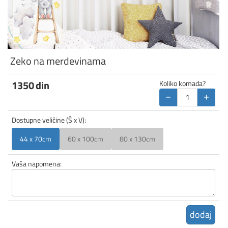
Zeko na merdevinama
1350
din
Koliko komada?
−
+
Dostupne veličine (Š x V):
44 x 70cm
60 x 100cm
80 x 130cm
Vaša napomena:
dodaj