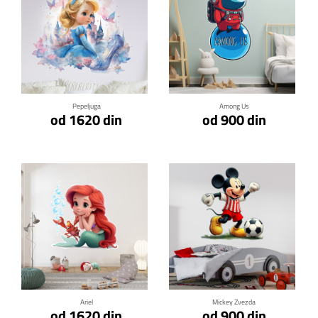
Klikni za detalje
Klikni za detalje
Pepeljuga
Among Us
od 1620 din
od 900 din
Klikni za detalje
Klikni za detalje
Ariel
Mickey Zvezda
od 1620 din
od 900 din