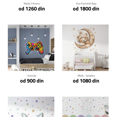
Meda U Avionu
Srca Pastelnih Boja
od 1260 din
od 1800 din
Klikni za detalje
Klikni za detalje
Konzola
Meda - Sanjalica
od 900 din
od 1080 din