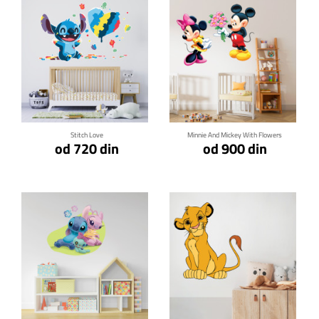
Klikni za detalje
Klikni za detalje
Stitch Love
Minnie And Mickey With Flowers
od 720 din
od 900 din
Klikni za detalje
Klikni za detalje