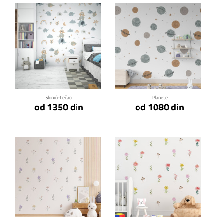
Klikni za detalje
Klikni za detalje
Slonići-Dečaci
Planete
od 1350 din
od 1080 din
Klikni za detalje
Klikni za detalje