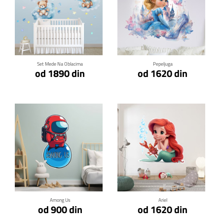
Klikni za detalje
Klikni za detalje
Set Mede Na Oblacima
Pepeljuga
od 1890 din
od 1620 din
Klikni za detalje
Klikni za detalje
Among Us
Ariel
od 900 din
od 1620 din