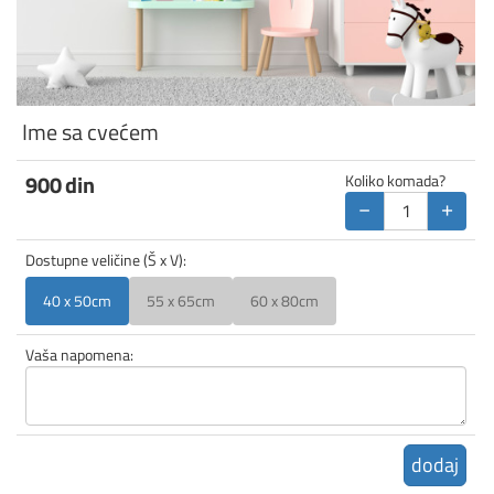
Ime sa cvećem
900
din
Koliko komada?
−
+
Dostupne veličine (Š x V):
40 x 50cm
55 x 65cm
60 x 80cm
Vaša napomena:
dodaj