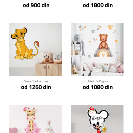
od 900 din
od 1800 din
Klikni za detalje
Klikni za detalje
Simba The Lion King
Medo Sa Dugom
od 1260 din
od 1080 din