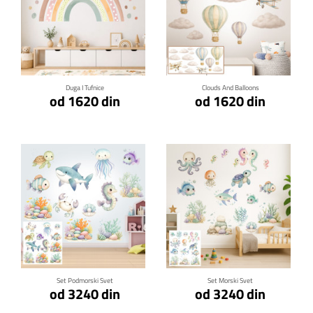
Klikni za detalje
Klikni za detalje
Duga I Tufnice
Clouds And Balloons
od 1620 din
od 1620 din
Klikni za detalje
Klikni za detalje
Set Podmorski Svet
Set Morski Svet
od 3240 din
od 3240 din