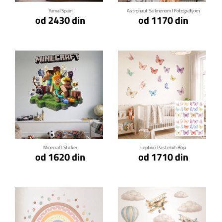
Yamal Spain
Astronaut Sa Imenom I Fotografijom
od 2430 din
od 1170 din
Klikni za detalje
Klikni za detalje
Minecraft Sticker
Leptirići Pastelnih Boja
od 1620 din
od 1710 din