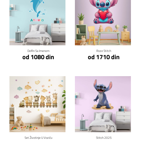
Klikni za detalje
Klikni za detalje
Delfin Sa Imenom
Roze Stitch
od 1080 din
od 1710 din
Klikni za detalje
Klikni za detalje
Set Životinje U Voziću
Stitch 2025