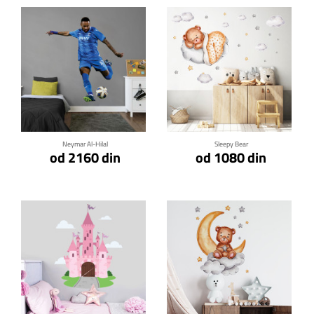
Klikni za detalje
Klikni za detalje
Neymar Al-Hilal
Sleepy Bear
od 2160 din
od 1080 din
Klikni za detalje
Klikni za detalje