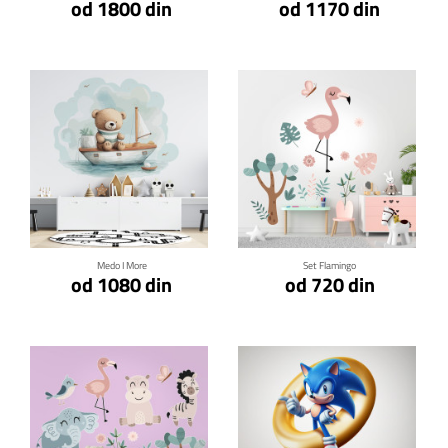
od 1800 din
od 1170 din
Klikni za detalje
Klikni za detalje
Medo I More
Set Flamingo
od 1080 din
od 720 din