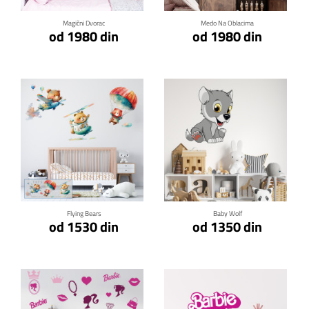
Magični Dvorac
Medo Na Oblacima
od 1980 din
od 1980 din
Klikni za detalje
Klikni za detalje
Flying Bears
Baby Wolf
od 1530 din
od 1350 din