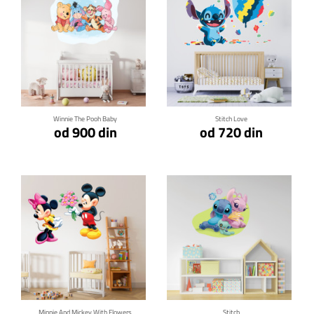
Klikni za detalje
Klikni za detalje
Winnie The Pooh Baby
Stitch Love
od 900 din
od 720 din
Klikni za detalje
Klikni za detalje
Minnie And Mickey With Flowers
Stitch