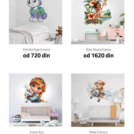
Klikni za detalje
Klikni za detalje
Patrolne Šape Everest
Baby Moana/Vajana
od 720 din
od 1620 din
Klikni za detalje
Klikni za detalje
Frozen Ana
Meda U Avionu