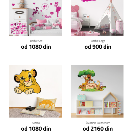
Klikni za detalje
Klikni za detalje
Barbie Set
Barbie Logo
od 1080 din
od 900 din
Klikni za detalje
Klikni za detalje
Simba
Životinje Sa Imenom
od 1080 din
od 2160 din