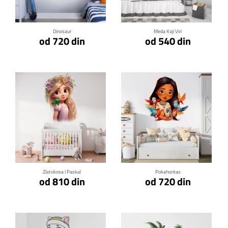
Dinosaur
Meda Koji Viri
od 720 din
od 540 din
Klikni za detalje
Klikni za detalje
Zlatokosa I Paskal
Pokahontas
od 810 din
od 720 din