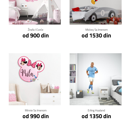
Klikni za detalje
Klikni za detalje
Žirafa I Cveće
Mickey Sa Imenom
od 900 din
od 1530 din
Klikni za detalje
Klikni za detalje
Minnie Sa Imenom
Erling Haaland
od 990 din
od 1350 din