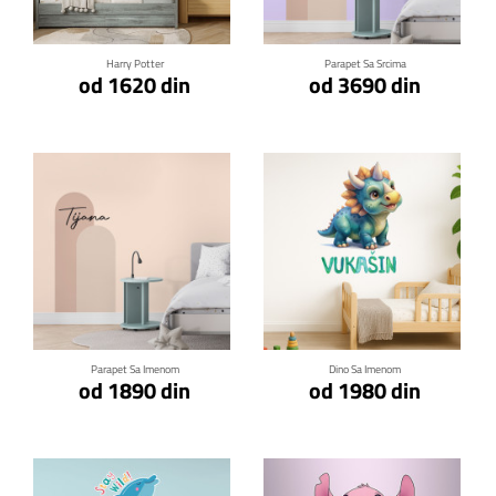
Harry Potter
Parapet Sa Srcima
od 1620 din
od 3690 din
Klikni za detalje
Klikni za detalje
Parapet Sa Imenom
Dino Sa Imenom
od 1890 din
od 1980 din