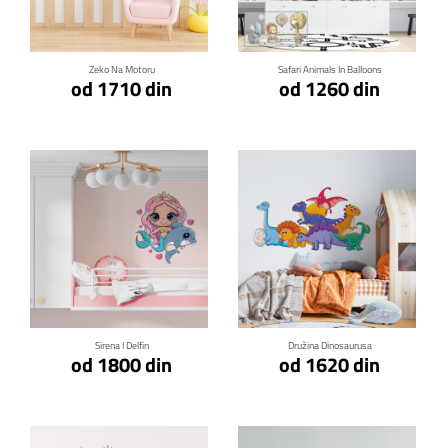
Zeko Na Motoru
Safari Animals In Balloons
od 1710 din
od 1260 din
Klikni za detalje
Klikni za detalje
Sirena I Delfin
Družina Dinosaurusa
od 1800 din
od 1620 din