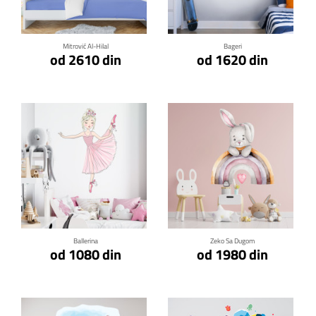
Mitrović Al-Hilal
Bageri
od 2610 din
od 1620 din
Klikni za detalje
Klikni za detalje
Ballerina
Zeko Sa Dugom
od 1080 din
od 1980 din