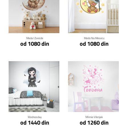
Klikni za detalje
Klikni za detalje
Meda I Zvezde
Medo Na Mesecu
od 1080 din
od 1080 din
Klikni za detalje
Klikni za detalje
Wednesday
Minnie Vilenjak
od 1440 din
od 1260 din