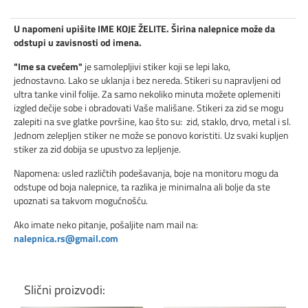
U napomeni upišite IME KOJE ŽELITE. Širina nalepnice može da
odstupi u zavisnosti od imena.
"Ime sa cvećem"
je samolepljivi stiker koji se lepi lako,
jednostavno. Lako se uklanja i bez nereda. Stikeri su napravljeni od
ultra tanke vinil folije. Za samo nekoliko minuta možete oplemeniti
izgled dečije sobe i obradovati Vaše mališane. Stikeri za zid se mogu
zalepiti na sve glatke površine, kao što su: zid, staklo, drvo, metal i sl.
Jednom zelepljen stiker ne može se ponovo koristiti. Uz svaki kupljen
stiker za zid dobija se upustvo za lepljenje.
Napomena: usled različtih podešavanja, boje na monitoru mogu da
odstupe od boja nalepnice, ta razlika je minimalna ali bolje da ste
upoznati sa takvom mogućnošću.
Ako imate neko pitanje, pošaljite nam mail na:
nalepnica.rs@gmail.com
Slični proizvodi: