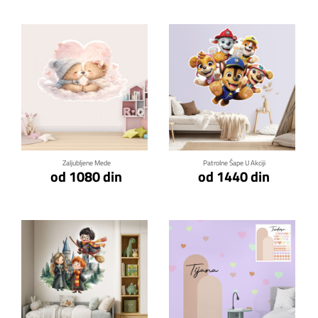
Klikni za detalje
Klikni za detalje
Zaljubljene Mede
Patrolne Šape U Akciji
od 1080 din
od 1440 din
Klikni za detalje
Klikni za detalje