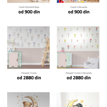
Cveće Pastelnih Boja
Cveće U Akvarelu
od 900 din
od 900 din
Klikni za detalje
Klikni za detalje
Parapet I Cveće
Parapet I Cveće U Akvarelu
od 2880 din
od 2880 din