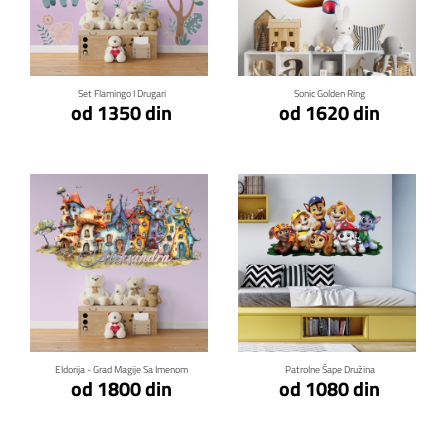
Klikni za detalje
Klikni za detalje
Set Flamingo I Drugari
Sonic Golden Ring
od 1350 din
od 1620 din
Klikni za detalje
Klikni za detalje
Eldorija - Grad Magije Sa Imenom
Patrolne Šape Družina
od 1800 din
od 1080 din