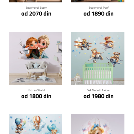
Superheroji Boom
Superheroji Poof
od 2070 din
od 1890 din
Klikni za detalje
Klikni za detalje
Frozen World
Set Mede U Avionu
od 1800 din
od 1980 din