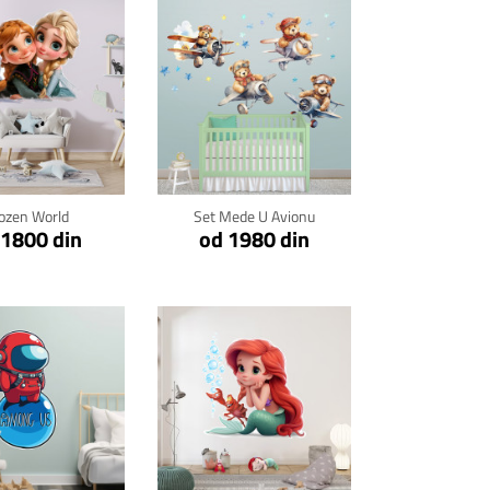
kni za detalje
Klikni za detalje
ozen World
Set Mede U Avionu
 1800 din
od 1980 din
kni za detalje
Klikni za detalje