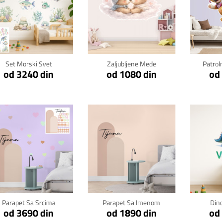
Klikni za detalje
Klikni za detalje
Kli
Set Morski Svet
Zaljubljene Mede
Patrol
od 3240 din
od 1080 din
od
Klikni za detalje
Klikni za detalje
Kli
Parapet Sa Srcima
Parapet Sa Imenom
Din
od 3690 din
od 1890 din
od