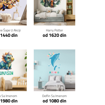
kni za detalje
Klikni za detalje
ne Šape U Akciji
Harry Potter
 1440 din
od 1620 din
kni za detalje
Klikni za detalje
o Sa Imenom
Delfin Sa Imenom
 1980 din
od 1080 din