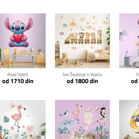
Klikni za detalje
Klikni za detalje
Kli
Roze Stitch
Set Životinje U Voziću
S
od 1710 din
od 1800 din
od
Klikni za detalje
Klikni za detalje
Kli