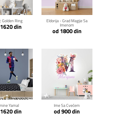
c Golden Ring
Eldorija - Grad Magije Sa
Imenom
 1620 din
od 1800 din
kni za detalje
Klikni za detalje
mine Yamal
Ime Sa Cvećem
 1620 din
od 900 din