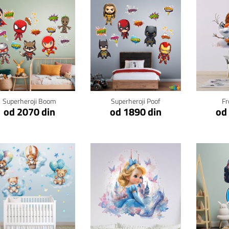
Klikni za detalje
Klikni za detalje
Kli
Superheroji Boom
Superheroji Poof
Fr
od 2070 din
od 1890 din
od
Klikni za detalje
Klikni za detalje
Kli