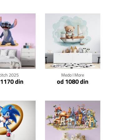
kni za detalje
Klikni za detalje
titch 2025
Medo I More
 1170 din
od 1080 din
kni za detalje
Klikni za detalje