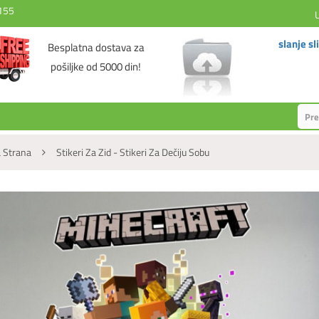
155
slanje sl
Besplatna dostava za
pošiljke od 5000 din!
 Strana
Stikeri Za Zid - Stikeri Za Dečiju Sobu