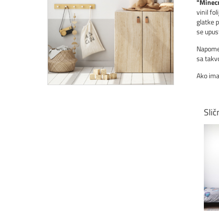
"Minecr
vinil fo
glatke p
se upust
Napomen
sa tak
Ako ima
Slič