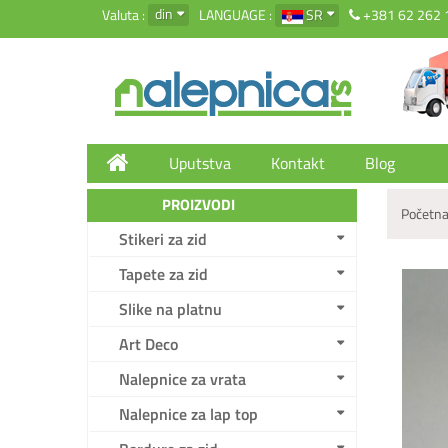
din
Valuta :
LANGUAGE :
SR
+381 62 262 
Uputstva
Kontakt
Blog
PROIZVODI
Početna
Stikeri za zid
Tapete za zid
Slike na platnu
Art Deco
Nalepnice za vrata
Nalepnice za lap top