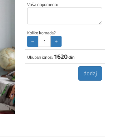
Vaša napomena:
Koliko komada?
−
+
1620
Ukupan iznos:
din
dodaj