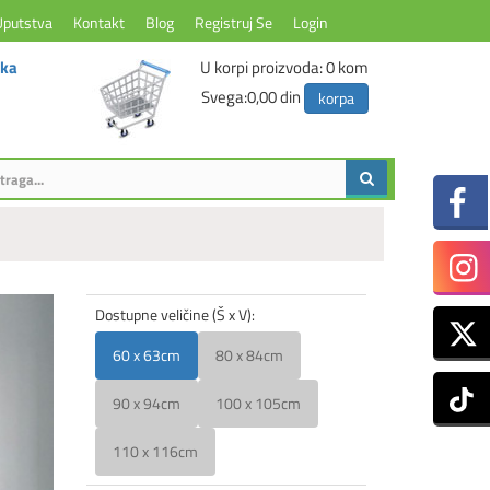
Uputstva
Kontakt
Blog
Registruj Se
Login
ika
U korpi proizvoda:
0
kom
Svega:
0,00 din
korpa
Dostupne veličine (Š x V):
60 x 63cm
80 x 84cm
90 x 94cm
100 x 105cm
110 x 116cm