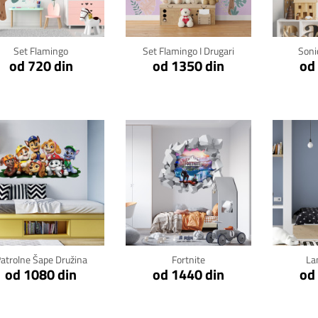
Set Flamingo
Set Flamingo I Drugari
Soni
od 720 din
od 1350 din
od
Klikni za detalje
Klikni za detalje
Kli
atrolne Šape Družina
Fortnite
La
od 1080 din
od 1440 din
od