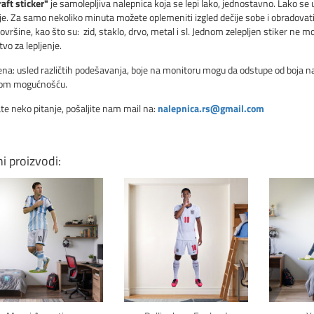
aft sticker"
je samolepljiva nalepnica koja se lepi lako, jednostavno. Lako se u
lije. Za samo nekoliko minuta možete oplemeniti izgled dečije sobe i obradovat
ovršine, kao što su: zid, staklo, drvo, metal i sl. Jednom zelepljen stiker ne mo
vo za lepljenje.
a: usled različtih podešavanja, boje na monitoru mogu da odstupe od boja nale
vom mogućnošću.
te neko pitanje, pošaljite nam mail na:
nalepnica.rs@gmail.com
ni proizvodi:
Klikni za detalje
Klikni za detalje
Kli