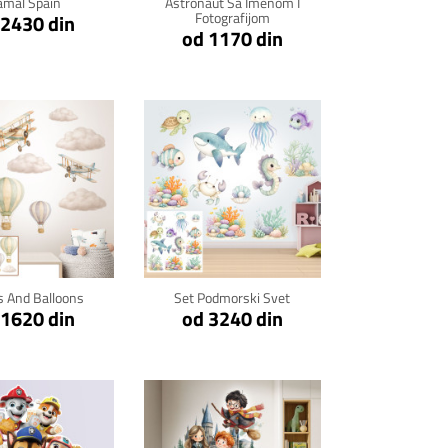
amal Spain
Astronaut Sa Imenom I
Fotografijom
 2430 din
od 1170 din
kni za detalje
Klikni za detalje
s And Balloons
Set Podmorski Svet
 1620 din
od 3240 din