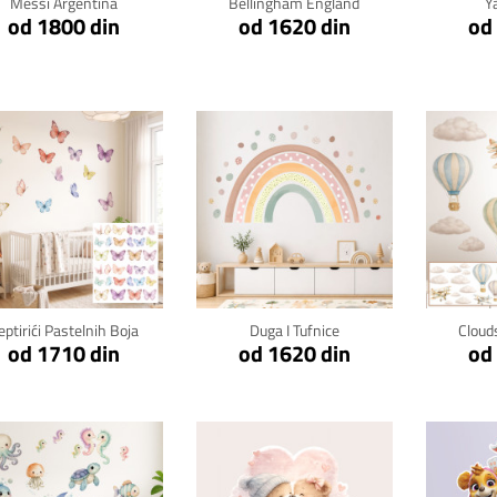
Messi Argentina
Bellingham England
Y
od 1800 din
od 1620 din
od
Klikni za detalje
Klikni za detalje
Kli
eptirići Pastelnih Boja
Duga I Tufnice
Cloud
od 1710 din
od 1620 din
od