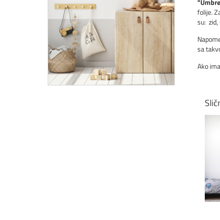
"Umbrel
folije.
su: zid,
Napomen
sa tak
Ako ima
Slič