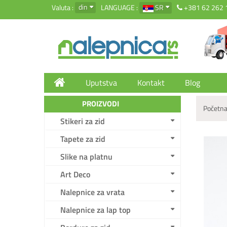
din
Valuta :
LANGUAGE :
SR
+381 62 262 
Uputstva
Kontakt
Blog
PROIZVODI
Početna
Stikeri za zid
Tapete za zid
Slike na platnu
Art Deco
Nalepnice za vrata
Nalepnice za lap top