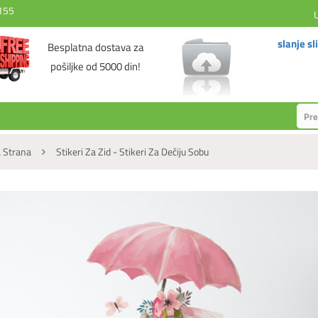
155
slanje sl
Besplatna dostava za
pošiljke od 5000 din!
 Strana
Stikeri Za Zid - Stikeri Za Dečiju Sobu