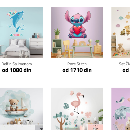
Klikni za detalje
Klikni za detalje
Kli
Delfin Sa Imenom
Roze Stitch
Set Ži
od 1080 din
od 1710 din
od
Klikni za detalje
Klikni za detalje
Kli