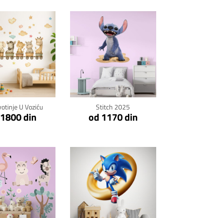
kni za detalje
Klikni za detalje
votinje U Voziću
Stitch 2025
 1800 din
od 1170 din
kni za detalje
Klikni za detalje