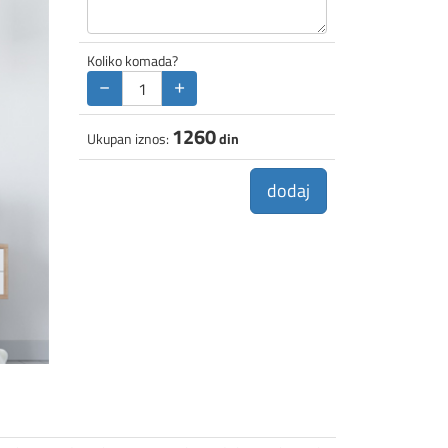
Koliko komada?
−
+
1260
Ukupan iznos:
din
dodaj