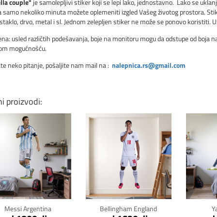
la couple
"
je samolepljivi stiker koji se lepi lako, jednostavno. Lako se uklanj
 Za samo nekoliko minuta možete oplemeniti izgled Vašeg životog prostora. Stik
 staklo, drvo, metal i sl. Jednom zelepljen stiker ne može se ponovo koristiti. U
a: usled različtih podešavanja, boje na monitoru mogu da odstupe od boja nale
vom mogućnošću.
te neko pitanje, pošaljite nam mail na :
nalepnica.rs@gmail.com
ni proizvodi:
Klikni za detalje
Klikni za detalje
Kli
Messi Argentina
Bellingham England
Y