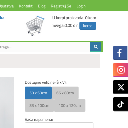
Uputstva
Kontakt
Blog
Registruj Se
Login
ika
U korpi proizvoda:
0
kom
Svega:
0,00 din
korpa
Dostupne veličine (Š x V):
50 x 60cm
66 x 80cm
83 x 100cm
100 x 120cm
Vaša napomena: