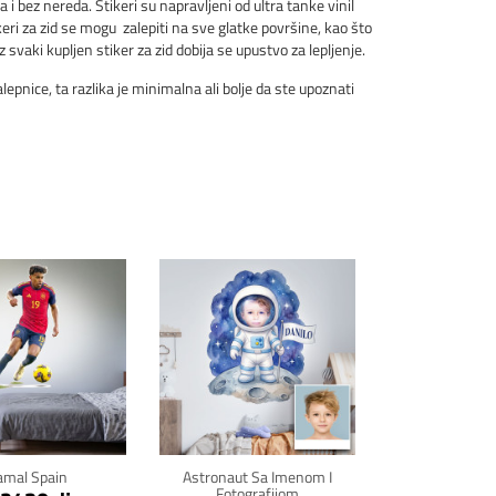
a i bez nereda. Stikeri su napravljeni od ultra tanke vinil
eri za zid se mogu zalepiti na sve glatke površine, kao što
z svaki kupljen stiker za zid dobija se upustvo za lepljenje.
pnice, ta razlika je minimalna ali bolje da ste upoznati
kni za detalje
Klikni za detalje
amal Spain
Astronaut Sa Imenom I
Fotografijom