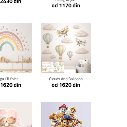
 2430 din
od 1170 din
kni za detalje
Klikni za detalje
ga I Tufnice
Clouds And Balloons
 1620 din
od 1620 din