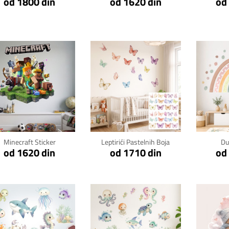
od 1800 din
od 1620 din
od
Klikni za detalje
Klikni za detalje
Kli
Minecraft Sticker
Leptirići Pastelnih Boja
Du
od 1620 din
od 1710 din
od