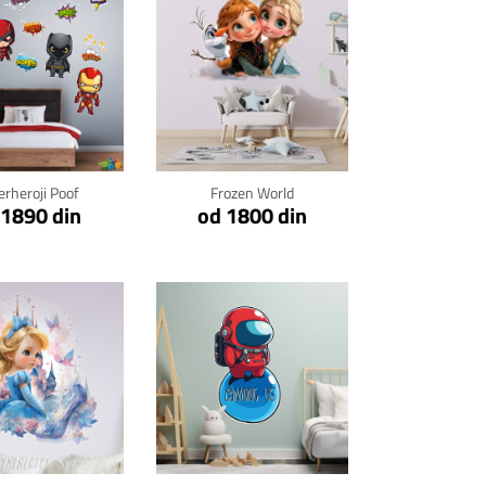
kni za detalje
Klikni za detalje
erheroji Poof
Frozen World
 1890 din
od 1800 din
kni za detalje
Klikni za detalje