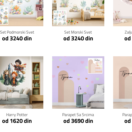
Klikni za detalje
Klikni za detalje
Kli
Set Podmorski Svet
Set Morski Svet
Zalj
od 3240 din
od 3240 din
od
Klikni za detalje
Klikni za detalje
Kli
Harry Potter
Parapet Sa Srcima
Para
od 1620 din
od 3690 din
od