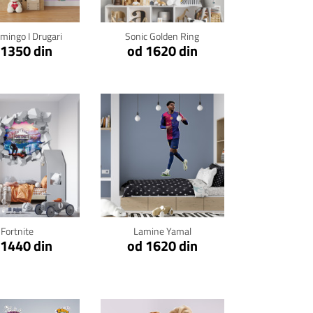
amingo I Drugari
Sonic Golden Ring
 1350 din
od 1620 din
kni za detalje
Klikni za detalje
Fortnite
Lamine Yamal
 1440 din
od 1620 din