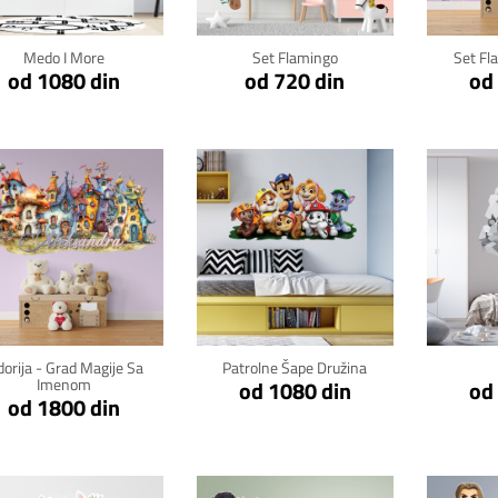
Medo I More
Set Flamingo
Set Fl
od 1080 din
od 720 din
od
Klikni za detalje
Klikni za detalje
Kli
dorija - Grad Magije Sa
Patrolne Šape Družina
Imenom
od 1080 din
od
od 1800 din