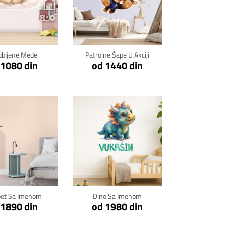
kni za detalje
Klikni za detalje
ubljene Mede
Patrolne Šape U Akciji
 1080 din
od 1440 din
kni za detalje
Klikni za detalje
pet Sa Imenom
Dino Sa Imenom
 1890 din
od 1980 din