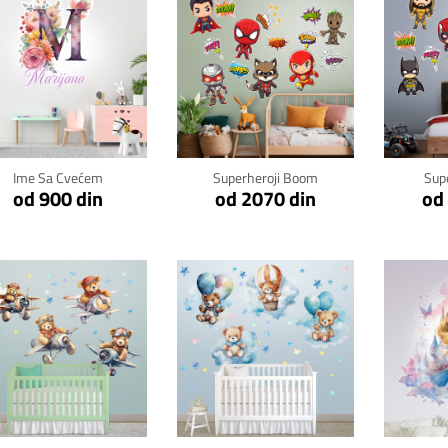
Klikni za detalje
Klikni za detalje
Kli
Ime Sa Cvećem
Superheroji Boom
Sup
od 900 din
od 2070 din
od
Klikni za detalje
Klikni za detalje
Kli