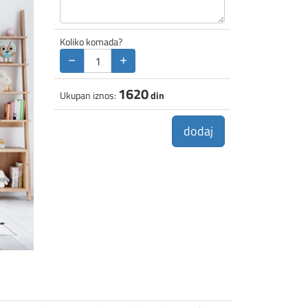
Koliko komada?
−
+
1620
Ukupan iznos:
din
dodaj