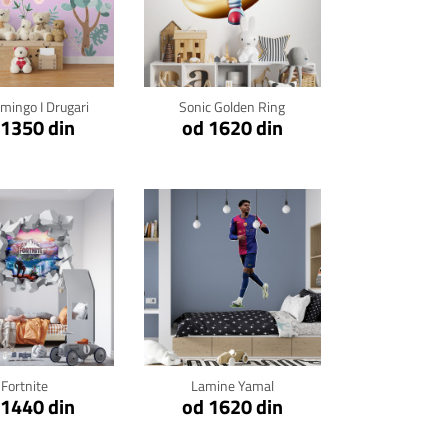
kni za detalje
Klikni za detalje
amingo I Drugari
Sonic Golden Ring
 1350 din
od 1620 din
kni za detalje
Klikni za detalje
Fortnite
Lamine Yamal
 1440 din
od 1620 din