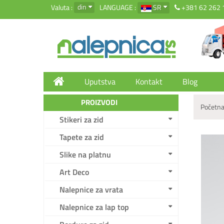
din
Valuta :
LANGUAGE :
SR
+381 62 262 
Uputstva
Kontakt
Blog
PROIZVODI
Početna
Stikeri za zid
Tapete za zid
Slike na platnu
Art Deco
Nalepnice za vrata
Nalepnice za lap top