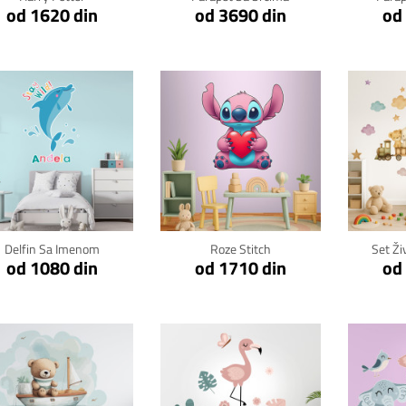
od 1620 din
od 3690 din
od
Klikni za detalje
Klikni za detalje
Kli
Delfin Sa Imenom
Roze Stitch
Set Ži
od 1080 din
od 1710 din
od