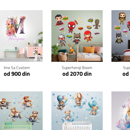
Klikni za detalje
Klikni za detalje
Kli
Ime Sa Cvećem
Superheroji Boom
Sup
od 900 din
od 2070 din
od
Klikni za detalje
Klikni za detalje
Kli