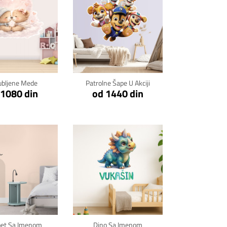
kni za detalje
Klikni za detalje
ubljene Mede
Patrolne Šape U Akciji
 1080 din
od 1440 din
kni za detalje
Klikni za detalje
pet Sa Imenom
Dino Sa Imenom