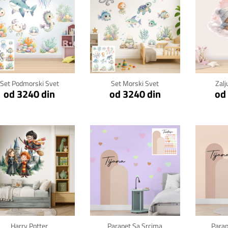
Klikni za detalje
Klikni za detalje
Kli
Set Podmorski Svet
Set Morski Svet
Zalj
od 3240 din
od 3240 din
od
Klikni za detalje
Klikni za detalje
Kli
Harry Potter
Parapet Sa Srcima
Para