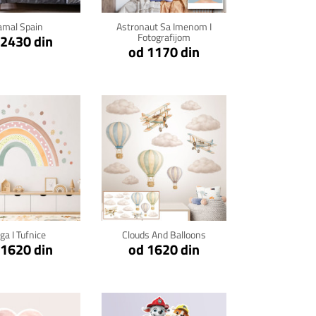
amal Spain
Astronaut Sa Imenom I
Fotografijom
 2430 din
od 1170 din
kni za detalje
Klikni za detalje
ga I Tufnice
Clouds And Balloons
 1620 din
od 1620 din