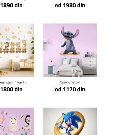
 1890 din
od 1980 din
kni za detalje
Klikni za detalje
votinje U Voziću
Stitch 2025
 1800 din
od 1170 din