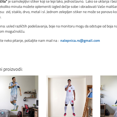
čita"
je samolepljivi stiker koji se lepi lako, jednostavno. Lako se uklanja i bez 
koliko minuta možete oplemeniti izgled dečije sobe i obradovati Vaše mališane
su: zid, staklo, drvo, metal i sl. Jednom zelepljen stiker ne može se ponovo kori
.
a: usled različtih podešavanja, boje na monitoru mogu da odstupe od boja nale
vom mogućnošću.
te neko pitanje, pošaljite nam mail na :
nalepnica.rs@gmail.com
ni proizvodi:
Klikni za detalje
Klikni za detalje
Kli