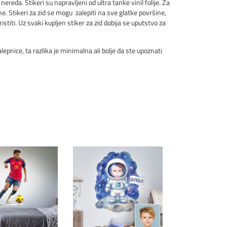
nereda. Stikeri su napravljeni od ultra tanke vinil folije. Za
. Stikeri za zid se mogu zalepiti na sve glatke površine,
stiti. Uz svaki kupljen stiker za zid dobija se uputstvo za
pnice, ta razlika je minimalna ali bolje da ste upoznati
kni za detalje
Klikni za detalje