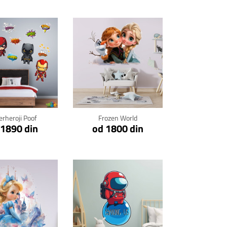
kni za detalje
Klikni za detalje
erheroji Poof
Frozen World
 1890 din
od 1800 din
kni za detalje
Klikni za detalje