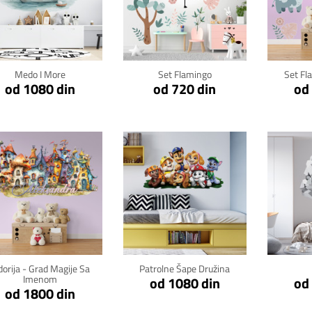
Klikni za detalje
Klikni za detalje
Kli
Medo I More
Set Flamingo
Set Fl
od 1080 din
od 720 din
od
Klikni za detalje
Klikni za detalje
Kli
dorija - Grad Magije Sa
Patrolne Šape Družina
Imenom
od 1080 din
od
od 1800 din