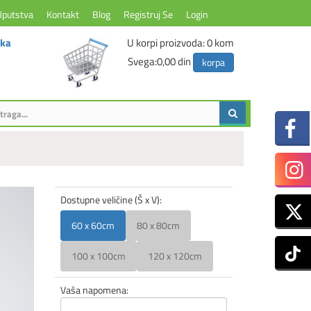
Uputstva
Kontakt
Blog
Registruj Se
Login
ika
U korpi proizvoda:
0
kom
Svega:
0,00 din
korpa
Dostupne veličine (Š x V):
60 x 60cm
80 x 80cm
100 x 100cm
120 x 120cm
Vaša napomena: