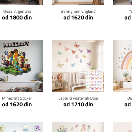
Messi Argentina
Bellingham England
Y
od 1800 din
od 1620 din
od
Klikni za detalje
Klikni za detalje
Kli
Minecraft Sticker
Leptirići Pastelnih Boja
Du
od 1620 din
od 1710 din
od