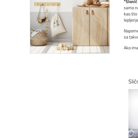
"Slonić 
samo ne
kao što 
lepljenje
Napomen
sa tak
Ako ima
Slič