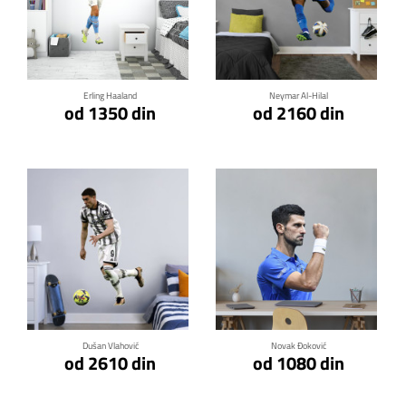
Klikni za detalje
Klikni za detalje
Erling Haaland
Neymar Al-Hilal
od 1350 din
od 2160 din
Klikni za detalje
Klikni za detalje
Dušan Vlahović
Novak Đoković
od 2610 din
od 1080 din