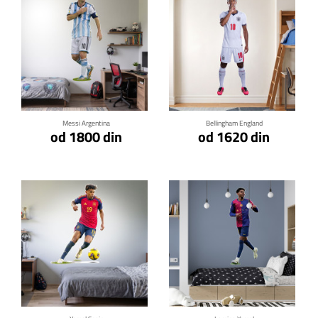
Klikni za detalje
Klikni za detalje
Messi Argentina
Bellingham England
od 1800 din
od 1620 din
Klikni za detalje
Klikni za detalje