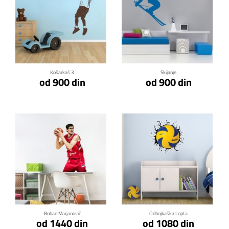
Klikni za detalje
Klikni za detalje
Košarkaš 3
Skijanje
od 900 din
od 900 din
Klikni za detalje
Klikni za detalje
Boban Marjanović
Odbojkaška Lopta
od 1440 din
od 1080 din