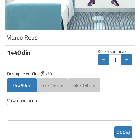
Marco Reus
1440
din
Koliko komada?
−
+
Dostupne veličine (Š x V):
34 x 90cm
57 x 150cm
68 x 180cm
Vaša napomena:
dodaj