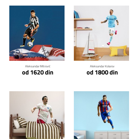
Klikni za detalje
Klikni za detalje
Aleksandar Mitrović
Aleksandar Kolarov
od 1620 din
od 1800 din
Klikni za detalje
Klikni za detalje