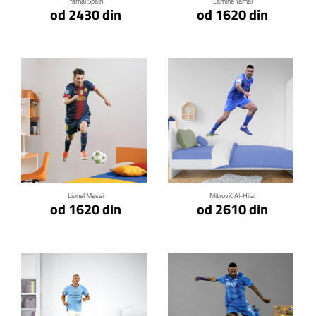
Yamal Spain
Lamine Yamal
od 2430 din
od 1620 din
Klikni za detalje
Klikni za detalje
Lionel Messi
Mitrović Al-Hilal
od 1620 din
od 2610 din