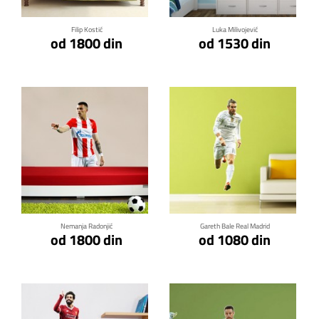
Filip Kostić
Luka Milivojević
od 1800 din
od 1530 din
Klikni za detalje
Klikni za detalje
Nemanja Radonjić
Gareth Bale Real Madrid
od 1800 din
od 1080 din