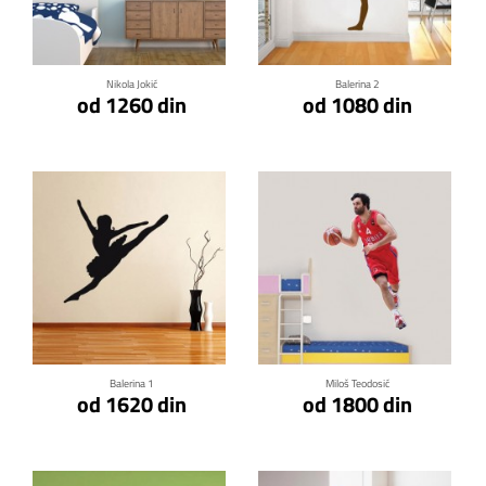
Klikni za detalje
Klikni za detalje
Nikola Jokić
Balerina 2
od 1260 din
od 1080 din
Klikni za detalje
Klikni za detalje
Balerina 1
Miloš Teodosić
od 1620 din
od 1800 din