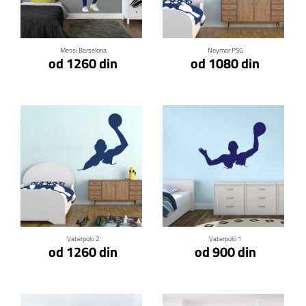
Klikni za detalje
Klikni za detalje
Messi Barselona
Neymar PSG
od 1260 din
od 1080 din
Klikni za detalje
Klikni za detalje
Vaterpolo 2
Vaterpolo 1
od 1260 din
od 900 din