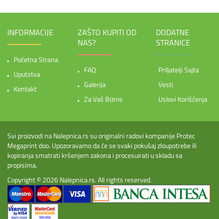
INFORMACIJE
ZAŠTO KUPITI OD
DODATNE
NAS?
STRANICE
Početna Strana
FAQ
Priljatelji Sajta
Uputstva
Galerija
Vesti
Kontakt
Za Vaš Biznis
Uslovi Korišćenja
Svi proizvodi na Nalepnica.rs su originalni radovi kompanije Protec
Megaprint doo. Upozoravamo da će se svaki pokušaj zloupotrebe ili
kopiranja smatrati kršenjem zakona i procesuirati u skladu sa
propisima.
Copyright © 2026
Nalepnica.rs
. All rights reserved.