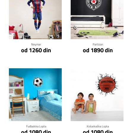
Klikni za detalje
Klikni za detalje
Neymar
Partizan
od 1260 din
od 1890 din
Klikni za detalje
Klikni za detalje
Fudbalska Lopta
Košarkaška Lopta
od 1080 din
od 1080 din