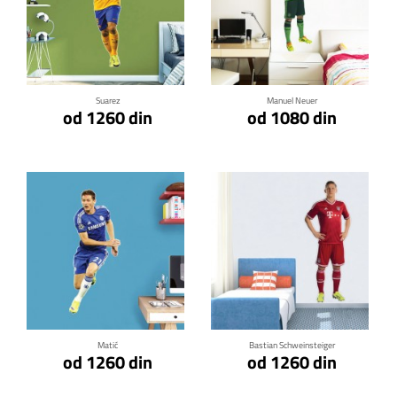
Klikni za detalje
Klikni za detalje
Suarez
Manuel Neuer
od 1260 din
od 1080 din
Klikni za detalje
Klikni za detalje
Matić
Bastian Schweinsteiger
od 1260 din
od 1260 din