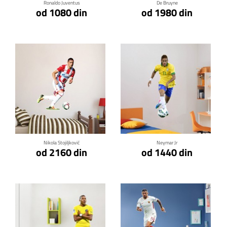
Ronaldo Juventus
De Bruyne
od 1080 din
od 1980 din
Klikni za detalje
Klikni za detalje
Nikola Stojiljković
Neymar Jr
od 2160 din
od 1440 din