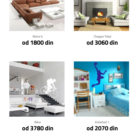
Klikni za detalje
Klikni za detalje
Motor 6
Chopper Tribal
od 1800 din
od 3060 din
Klikni za detalje
Klikni za detalje
Biker
Košarkaš 1
od 3780 din
od 2070 din