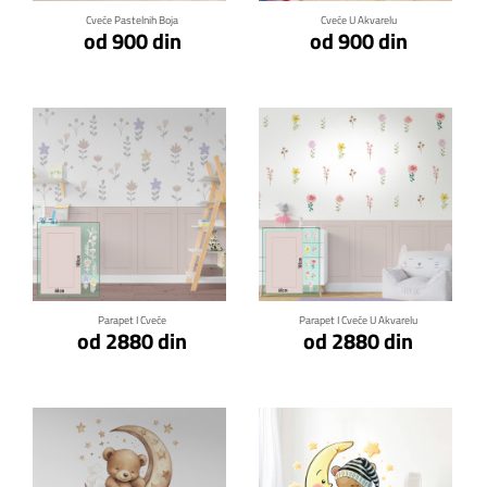
Cveće Pastelnih Boja
Cveće U Akvarelu
od 900 din
od 900 din
Klikni za detalje
Klikni za detalje
Parapet I Cveće
Parapet I Cveće U Akvarelu
od 2880 din
od 2880 din