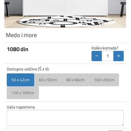
Medo i more
1080
din
Koliko komada?
−
+
Dostupne veličine (Š x V):
50 x 42cm
60 x 50cm
80 x 66cm
100 x 83cm
120 x 100cm
Vaša napomena: