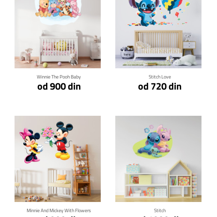
Klikni za detalje
Klikni za detalje
Winnie The Pooh Baby
Stitch Love
od 900 din
od 720 din
Klikni za detalje
Klikni za detalje
Minnie And Mickey With Flowers
Stitch