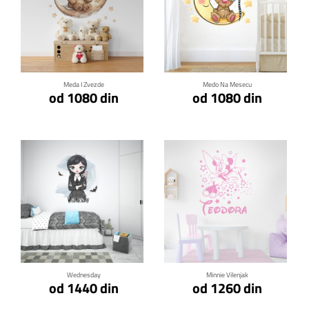
Klikni za detalje
Klikni za detalje
Meda I Zvezde
Medo Na Mesecu
od 1080 din
od 1080 din
Klikni za detalje
Klikni za detalje
Wednesday
Minnie Vilenjak
od 1440 din
od 1260 din