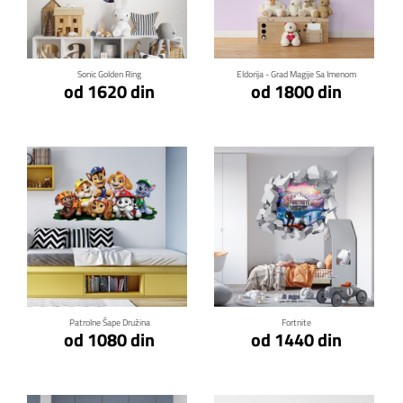
Klikni za detalje
Klikni za detalje
Sonic Golden Ring
Eldorija - Grad Magije Sa Imenom
od 1620 din
od 1800 din
Klikni za detalje
Klikni za detalje
Patrolne Šape Družina
Fortnite
od 1080 din
od 1440 din