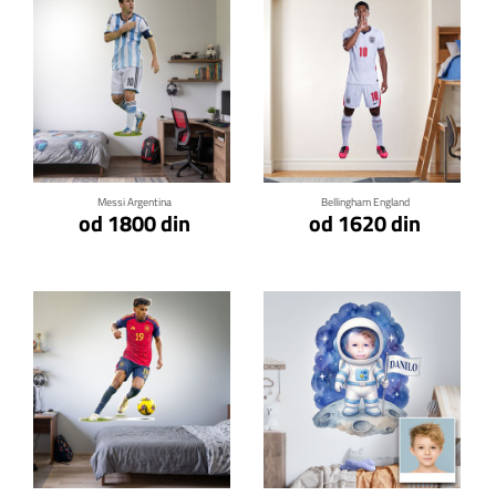
Klikni za detalje
Klikni za detalje
Messi Argentina
Bellingham England
od 1800 din
od 1620 din
Klikni za detalje
Klikni za detalje