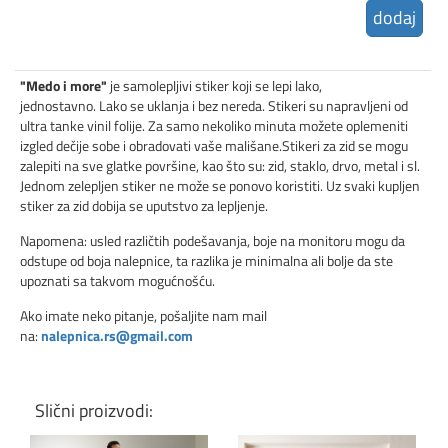
dodaj
"Medo i more"
je samolepljivi stiker koji se lepi lako,
jednostavno. Lako se uklanja i bez nereda. Stikeri su napravljeni od
ultra tanke vinil folije. Za samo nekoliko minuta možete oplemeniti
izgled dečije sobe i obradovati vaše mališane.Stikeri za zid se mogu
zalepiti na sve glatke površine, kao što su: zid, staklo, drvo, metal i sl.
Jednom zelepljen stiker ne može se ponovo koristiti. Uz svaki kupljen
stiker za zid dobija se uputstvo za lepljenje.
Napomena: usled različtih podešavanja, boje na monitoru mogu da
odstupe od boja nalepnice, ta razlika je minimalna ali bolje da ste
upoznati sa takvom mogućnošću.
Ako imate neko pitanje, pošaljite nam mail
na:
nalepnica.rs@gmail.com
Slični proizvodi: