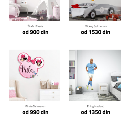
Klikni za detalje
Klikni za detalje
Žirafa I Cveće
Mickey Sa Imenom
od 900 din
od 1530 din
Klikni za detalje
Klikni za detalje
Minnie Sa Imenom
Erling Haaland
od 990 din
od 1350 din