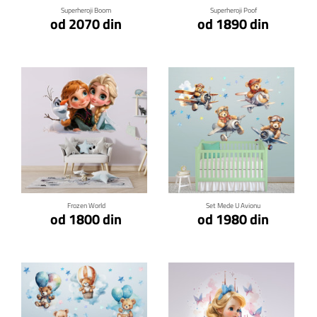
Superheroji Boom
Superheroji Poof
od 2070 din
od 1890 din
Klikni za detalje
Klikni za detalje
Frozen World
Set Mede U Avionu
od 1800 din
od 1980 din