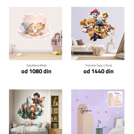
Klikni za detalje
Klikni za detalje
Zaljubljene Mede
Patrolne Šape U Akciji
od 1080 din
od 1440 din
Klikni za detalje
Klikni za detalje