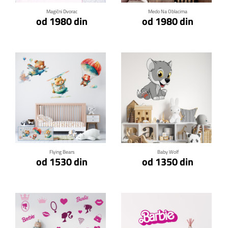
Magični Dvorac
Medo Na Oblacima
od 1980 din
od 1980 din
Klikni za detalje
Klikni za detalje
Flying Bears
Baby Wolf
od 1530 din
od 1350 din