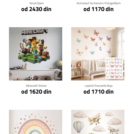
Yamal Spain
Astronaut Sa Imenom I Fotografijom
od 2430 din
od 1170 din
Klikni za detalje
Klikni za detalje
Minecraft Sticker
Leptirići Pastelnih Boja
od 1620 din
od 1710 din