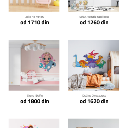
Zeko Na Motoru
Safari Animals In Balloons
od 1710 din
od 1260 din
Klikni za detalje
Klikni za detalje
Sirena I Delfin
Družina Dinosaurusa
od 1800 din
od 1620 din