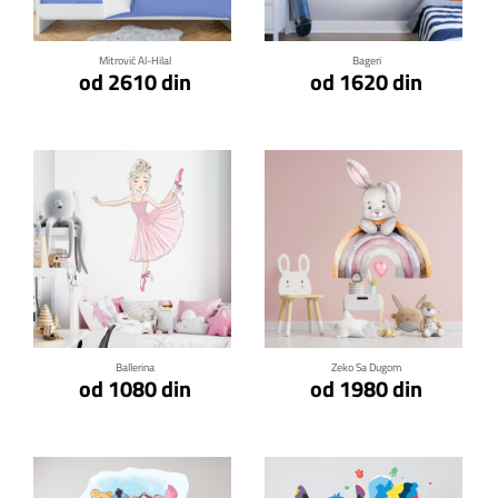
Mitrović Al-Hilal
Bageri
od 2610 din
od 1620 din
Klikni za detalje
Klikni za detalje
Ballerina
Zeko Sa Dugom
od 1080 din
od 1980 din