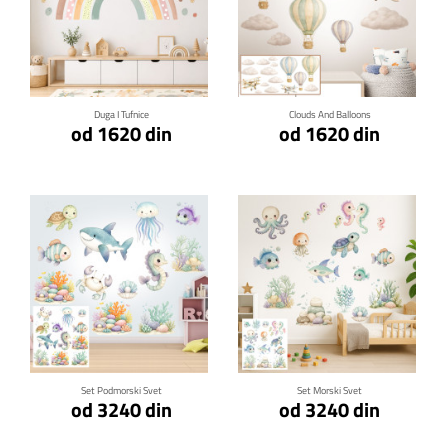
Klikni za detalje
Klikni za detalje
Duga I Tufnice
Clouds And Balloons
od 1620 din
od 1620 din
Klikni za detalje
Klikni za detalje
Set Podmorski Svet
Set Morski Svet
od 3240 din
od 3240 din