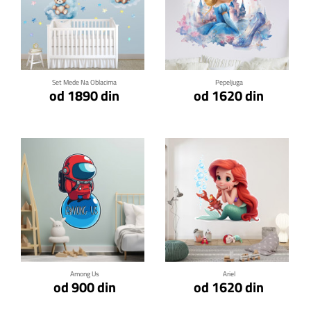
Klikni za detalje
Klikni za detalje
Set Mede Na Oblacima
Pepeljuga
od 1890 din
od 1620 din
Klikni za detalje
Klikni za detalje
Among Us
Ariel
od 900 din
od 1620 din