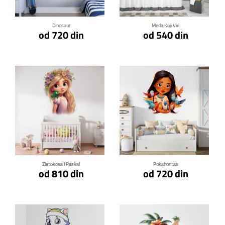
Dinosaur
Meda Koji Viri
od 720 din
od 540 din
Klikni za detalje
Klikni za detalje
Zlatokosa I Paskal
Pokahontas
od 810 din
od 720 din