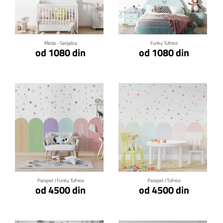
Klikni za detalje
Klikni za detalje
Meda - Sanjalica
Funky Tufnice
od 1080 din
od 1080 din
Klikni za detalje
Klikni za detalje
Parapet I Funky Tufnice
Parapet I Tufnice
od 4500 din
od 4500 din