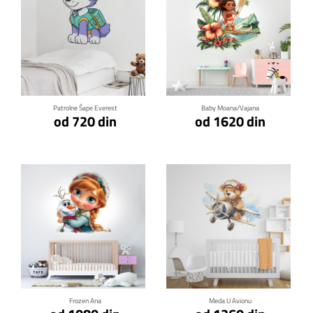
Klikni za detalje
Klikni za detalje
Patrolne Šape Everest
Baby Moana/Vajana
od 720 din
od 1620 din
Klikni za detalje
Klikni za detalje
Frozen Ana
Meda U Avionu