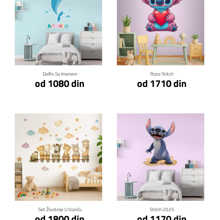
Klikni za detalje
Klikni za detalje
Delfin Sa Imenom
Roze Stitch
od 1080 din
od 1710 din
Klikni za detalje
Klikni za detalje
Set Životinje U Voziću
Stitch 2025
od 1800 din
od 1170 din