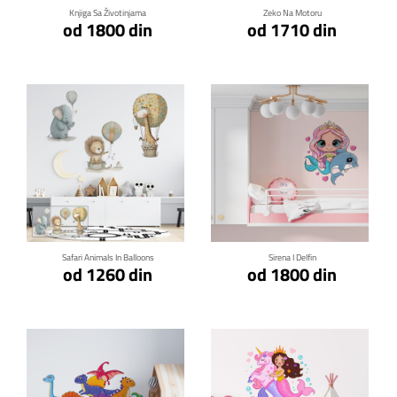
Knjiga Sa Životinjama
Zeko Na Motoru
od 1800 din
od 1710 din
Klikni za detalje
Klikni za detalje
Safari Animals In Balloons
Sirena I Delfin
od 1260 din
od 1800 din