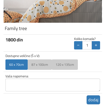
Family tree
1800
din
Koliko komada?
−
+
Dostupne veličine (Š x V):
60 x 70cm
87 x 100cm
120 x 135cm
Vaša napomena:
dodaj