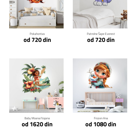
Klikni za detalje
Klikni za detalje
Pokahontas
Patrolne Šape Everest
od 720 din
od 720 din
Klikni za detalje
Klikni za detalje
Baby Moana/Vajana
Frozen Ana
od 1620 din
od 1080 din