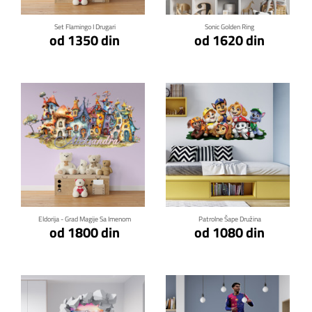
Set Flamingo I Drugari
Sonic Golden Ring
od 1350 din
od 1620 din
Klikni za detalje
Klikni za detalje
Eldorija - Grad Magije Sa Imenom
Patrolne Šape Družina
od 1800 din
od 1080 din