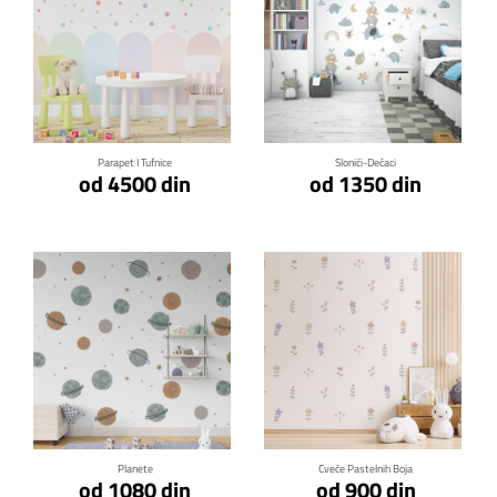
Klikni za detalje
Klikni za detalje
Parapet I Tufnice
Slonići-Dečaci
od 4500 din
od 1350 din
Klikni za detalje
Klikni za detalje
Planete
Cveće Pastelnih Boja
od 1080 din
od 900 din