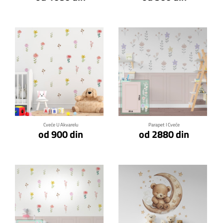
Klikni za detalje
Klikni za detalje
Cveće U Akvarelu
Parapet I Cveće
od 900 din
od 2880 din