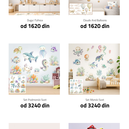
Duga I Tufnice
Clouds And Balloons
od 1620 din
od 1620 din
Klikni za detalje
Klikni za detalje
Set Podmorski Svet
Set Morski Svet
od 3240 din
od 3240 din