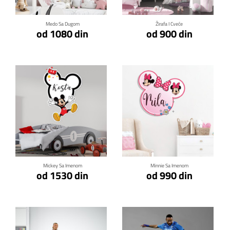
Medo Sa Dugom
Žirafa I Cveće
od 1080 din
od 900 din
Klikni za detalje
Klikni za detalje
Mickey Sa Imenom
Minnie Sa Imenom
od 1530 din
od 990 din