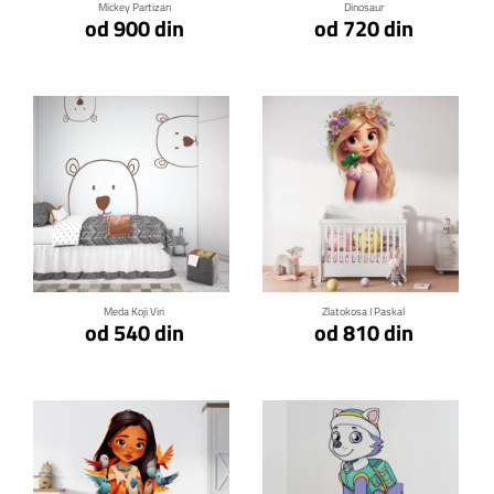
Mickey Partizan
Dinosaur
od 900 din
od 720 din
Klikni za detalje
Klikni za detalje
Meda Koji Viri
Zlatokosa I Paskal
od 540 din
od 810 din