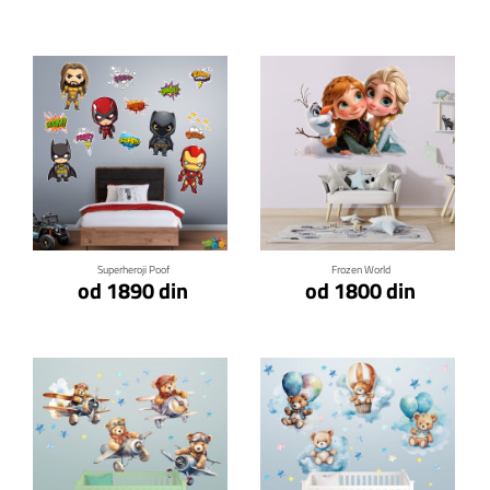
Klikni za detalje
Klikni za detalje
Superheroji Poof
Frozen World
od 1890 din
od 1800 din