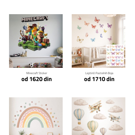
Klikni za detalje
Klikni za detalje
Minecraft Sticker
Leptirići Pastelnih Boja
od 1620 din
od 1710 din
Klikni za detalje
Klikni za detalje