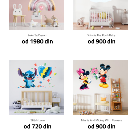
Klikni za detalje
Klikni za detalje
Zeko Sa Dugom
Winnie The Pooh Baby
od 1980 din
od 900 din
Klikni za detalje
Klikni za detalje
Stitch Love
Minnie And Mickey With Flowers
od 720 din
od 900 din