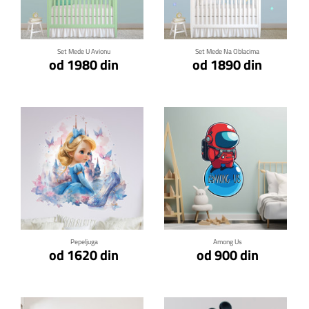
Klikni za detalje
Klikni za detalje
Set Mede U Avionu
Set Mede Na Oblacima
od 1980 din
od 1890 din
Klikni za detalje
Klikni za detalje
Pepeljuga
Among Us
od 1620 din
od 900 din