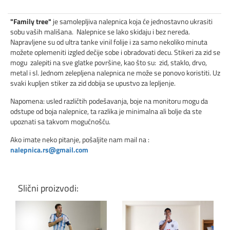
"Family tree"
je samolepljiva nalepnica koja će jednostavno ukrasiti
sobu vaših mališana. Nalepnice se lako skidaju i bez nereda.
Napravljene su od ultra tanke vinil folije i za samo nekoliko minuta
možete oplemeniti izgled dečije sobe i obradovati decu. Stikeri za zid se
mogu zalepiti na sve glatke površine, kao što su: zid, staklo, drvo,
metal i sl. Jednom zelepljena nalepnica ne može se ponovo koristiti. Uz
svaki kupljen stiker za zid dobija se upustvo za lepljenje.
Napomena: usled različtih podešavanja, boje na monitoru mogu da
odstupe od boja nalepnice, ta razlika je minimalna ali bolje da ste
upoznati sa takvom mogućnošću.
Ako imate neko pitanje, pošaljite nam mail na :
nalepnica.rs@gmail.com
Slični proizvodi: