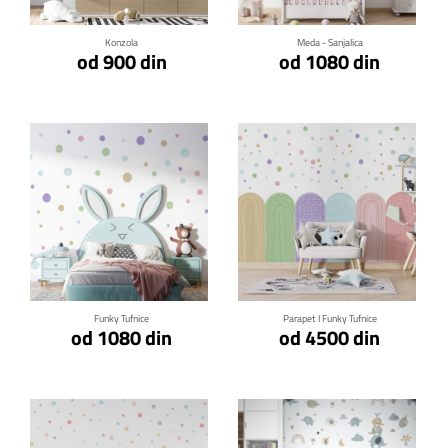
Konzola
Meda - Sanjalica
od 900 din
od 1080 din
Klikni za detalje
Klikni za detalje
Funky Tufnice
Parapet I Funky Tufnice
od 1080 din
od 4500 din