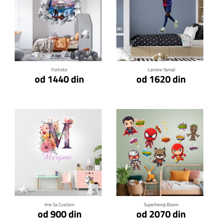
Klikni za detalje
Klikni za detalje
Fortnite
Lamine Yamal
od 1440 din
od 1620 din
Klikni za detalje
Klikni za detalje
Ime Sa Cvećem
Superheroji Boom
od 900 din
od 2070 din