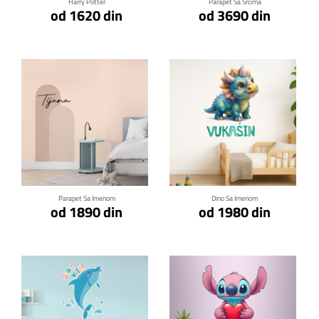
Harry Potter
Parapet Sa Srcima
od 1620 din
od 3690 din
Klikni za detalje
Klikni za detalje
Parapet Sa Imenom
Dino Sa Imenom
od 1890 din
od 1980 din