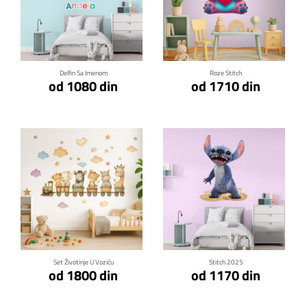
Klikni za detalje
Klikni za detalje
Delfin Sa Imenom
Roze Stitch
od 1080 din
od 1710 din
Klikni za detalje
Klikni za detalje
Set Životinje U Voziću
Stitch 2025
od 1800 din
od 1170 din