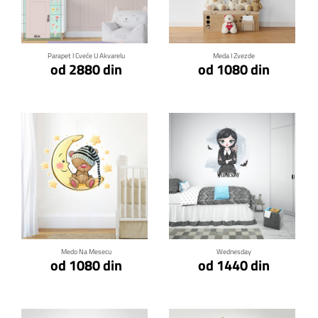
Klikni za detalje
Klikni za detalje
Parapet I Cveće U Akvarelu
Meda I Zvezde
od 2880 din
od 1080 din
Klikni za detalje
Klikni za detalje
Medo Na Mesecu
Wednesday
od 1080 din
od 1440 din