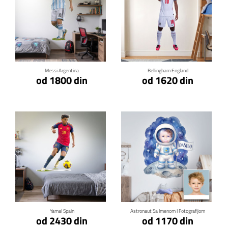
Klikni za detalje
Klikni za detalje
Messi Argentina
Bellingham England
od 1800 din
od 1620 din
Klikni za detalje
Klikni za detalje
Yamal Spain
Astronaut Sa Imenom I Fotografijom
od 2430 din
od 1170 din