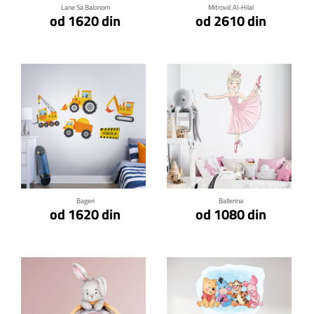
Lane Sa Balonom
Mitrović Al-Hilal
od 1620 din
od 2610 din
Klikni za detalje
Klikni za detalje
Bageri
Ballerina
od 1620 din
od 1080 din