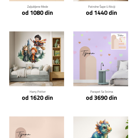
Zaljubljene Mede
Patrolne Šape U Akciji
od 1080 din
od 1440 din
Klikni za detalje
Klikni za detalje
Harry Potter
Parapet Sa Srcima
od 1620 din
od 3690 din