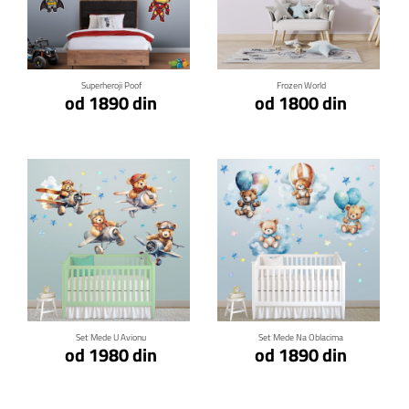
Klikni za detalje
Klikni za detalje
Superheroji Poof
Frozen World
od 1890 din
od 1800 din
Klikni za detalje
Klikni za detalje
Set Mede U Avionu
Set Mede Na Oblacima
od 1980 din
od 1890 din