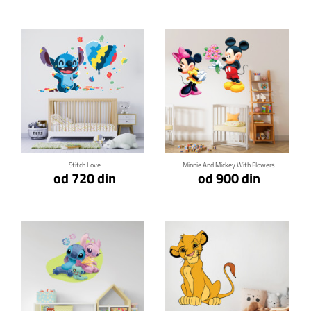
Klikni za detalje
Klikni za detalje
Stitch Love
Minnie And Mickey With Flowers
od 720 din
od 900 din
Klikni za detalje
Klikni za detalje