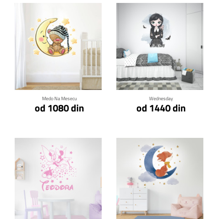
Klikni za detalje
Klikni za detalje
Medo Na Mesecu
Wednesday
od 1080 din
od 1440 din
Klikni za detalje
Klikni za detalje