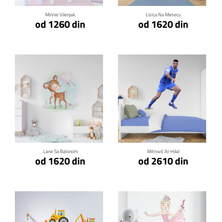
Minnie Vilenjak
Lisica Na Mesecu
od 1260 din
od 1620 din
Klikni za detalje
Klikni za detalje
Lane Sa Balonom
Mitrović Al-Hilal
od 1620 din
od 2610 din