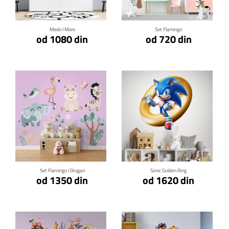
Medo I More
Set Flamingo
od 1080 din
od 720 din
Klikni za detalje
Klikni za detalje
Set Flamingo I Drugari
Sonic Golden Ring
od 1350 din
od 1620 din