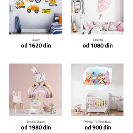
Klikni za detalje
Klikni za detalje
Bageri
Ballerina
od 1620 din
od 1080 din
Klikni za detalje
Klikni za detalje
Zeko Sa Dugom
Winnie The Pooh Baby
od 1980 din
od 900 din