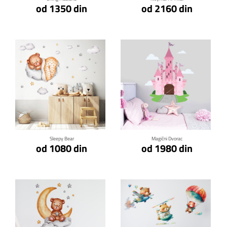
od 1350 din
od 2160 din
Klikni za detalje
Klikni za detalje
Sleepy Bear
Magični Dvorac
od 1080 din
od 1980 din