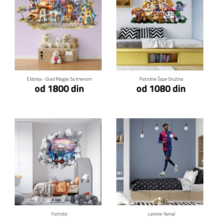
Klikni za detalje
Klikni za detalje
Eldorija - Grad Magije Sa Imenom
Patrolne Šape Družina
od 1800 din
od 1080 din
Klikni za detalje
Klikni za detalje
Fortnite
Lamine Yamal