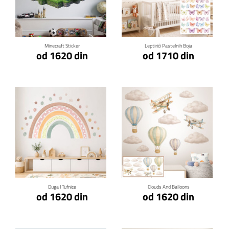
Klikni za detalje
Klikni za detalje
Minecraft Sticker
Leptirići Pastelnih Boja
od 1620 din
od 1710 din
Klikni za detalje
Klikni za detalje
Duga I Tufnice
Clouds And Balloons
od 1620 din
od 1620 din