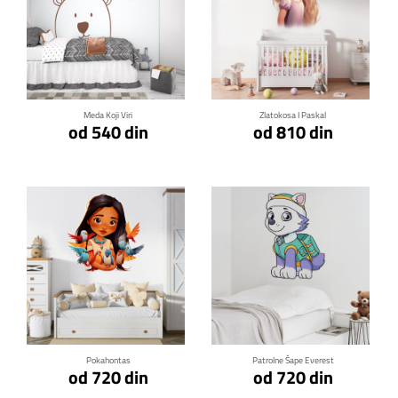
Klikni za detalje
Klikni za detalje
Meda Koji Viri
Zlatokosa I Paskal
od 540 din
od 810 din
Klikni za detalje
Klikni za detalje
Pokahontas
Patrolne Šape Everest
od 720 din
od 720 din