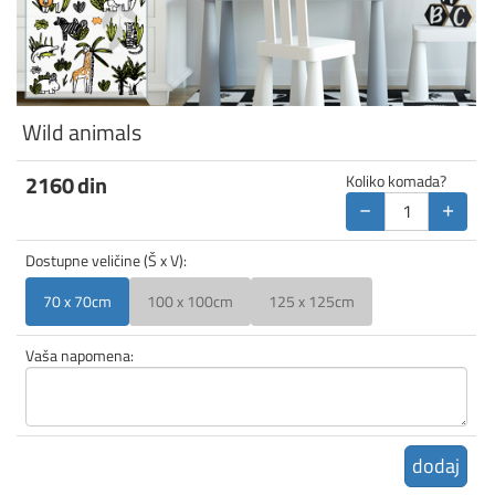
Wild animals
2160
din
Koliko komada?
−
+
Dostupne veličine (Š x V):
70 x 70cm
100 x 100cm
125 x 125cm
Vaša napomena:
dodaj