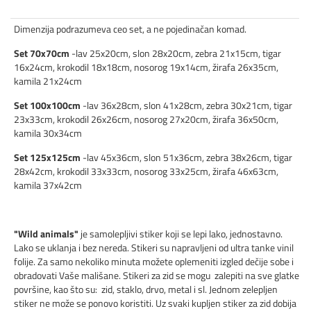
Dimenzija podrazumeva ceo set, a ne pojedinačan komad.
Set 70x70cm
-lav 25x20cm, slon 28x20cm, zebra 21x15cm, tigar
16x24cm, krokodil 18x18cm, nosorog 19x14cm, žirafa 26x35cm,
kamila 21x24cm
Set 100x100cm
-lav 36x28cm, slon 41x28cm, zebra 30x21cm, tigar
23x33cm, krokodil 26x26cm, nosorog 27x20cm, žirafa 36x50cm,
kamila 30x34cm
Set 125x125cm
-lav 45x36cm, slon 51x36cm, zebra 38x26cm, tigar
28x42cm, krokodil 33x33cm, nosorog 33x25cm, žirafa 46x63cm,
kamila 37x42cm
"Wild animals"
je samolepljivi stiker koji se lepi lako, jednostavno.
Lako se uklanja i bez nereda. Stikeri su napravljeni od ultra tanke vinil
folije. Za samo nekoliko minuta možete oplemeniti izgled dečije sobe i
obradovati Vaše mališane. Stikeri za zid se mogu zalepiti na sve glatke
površine, kao što su: zid, staklo, drvo, metal i sl. Jednom zelepljen
stiker ne može se ponovo koristiti. Uz svaki kupljen stiker za zid dobija