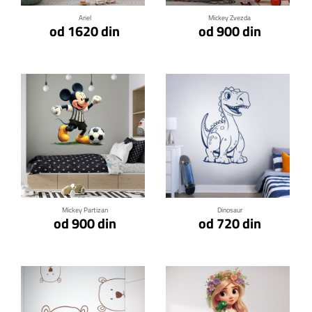
Ariel
Mickey Zvezda
od 1620 din
od 900 din
Klikni za detalje
Klikni za detalje
Mickey Partizan
Dinosaur
od 900 din
od 720 din