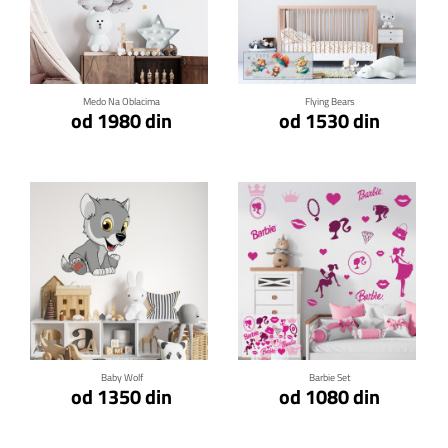
Klikni za detalje
Klikni za detalje
Medo Na Oblacima
Flying Bears
od 1980 din
od 1530 din
Klikni za detalje
Klikni za detalje
Baby Wolf
Barbie Set
od 1350 din
od 1080 din