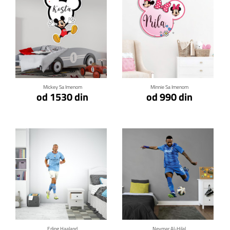
Klikni za detalje
Klikni za detalje
Mickey Sa Imenom
Minnie Sa Imenom
od 1530 din
od 990 din
Klikni za detalje
Klikni za detalje
Erling Haaland
Neymar Al-Hilal