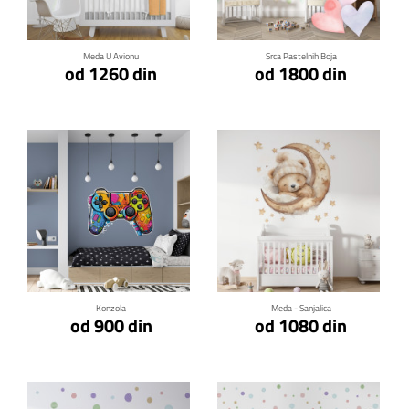
Meda U Avionu
Srca Pastelnih Boja
od 1260 din
od 1800 din
Klikni za detalje
Klikni za detalje
Konzola
Meda - Sanjalica
od 900 din
od 1080 din