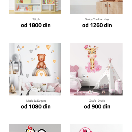
Stitch
Simba The Lion King
od 1800 din
od 1260 din
Klikni za detalje
Klikni za detalje
Medo Sa Dugom
Žirafa I Cveće
od 1080 din
od 900 din