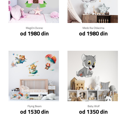
Klikni za detalje
Klikni za detalje
Magični Dvorac
Medo Na Oblacima
od 1980 din
od 1980 din
Klikni za detalje
Klikni za detalje
Flying Bears
Baby Wolf
od 1530 din
od 1350 din