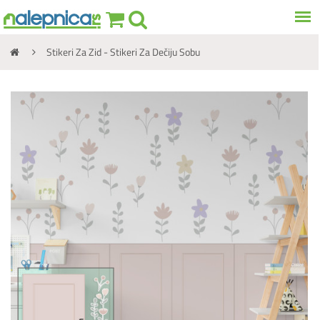
Stikeri Za Zid - Stikeri Za Dečiju Sobu