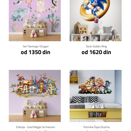
Klikni za detalje
Klikni za detalje
Set Flamingo I Drugari
Sonic Golden Ring
od 1350 din
od 1620 din
Klikni za detalje
Klikni za detalje
Eldorija - Grad Magije Sa Imenom
Patrolne Šape Družina