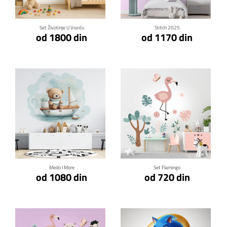
Set Životinje U Voziću
Stitch 2025
od 1800 din
od 1170 din
Klikni za detalje
Klikni za detalje
Medo I More
Set Flamingo
od 1080 din
od 720 din