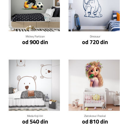
Klikni za detalje
Klikni za detalje
Mickey Partizan
Dinosaur
od 900 din
od 720 din
Klikni za detalje
Klikni za detalje
Meda Koji Viri
Zlatokosa I Paskal
od 540 din
od 810 din