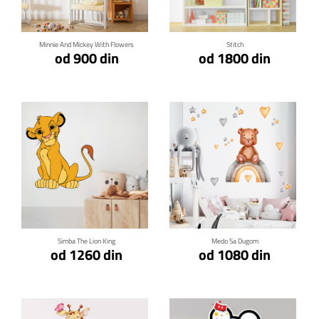
Minnie And Mickey With Flowers
Stitch
od 900 din
od 1800 din
Klikni za detalje
Klikni za detalje
Simba The Lion King
Medo Sa Dugom
od 1260 din
od 1080 din