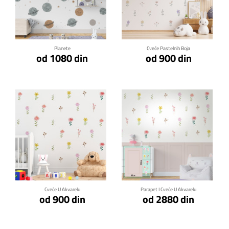
Klikni za detalje
Klikni za detalje
Planete
Cveće Pastelnih Boja
od 1080 din
od 900 din
Klikni za detalje
Klikni za detalje
Cveće U Akvarelu
Parapet I Cveće U Akvarelu
od 900 din
od 2880 din