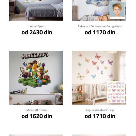
Klikni za detalje
Klikni za detalje
Yamal Spain
Astronaut Sa Imenom I Fotografijom
od 2430 din
od 1170 din
Klikni za detalje
Klikni za detalje
Minecraft Sticker
Leptirići Pastelnih Boja
od 1620 din
od 1710 din