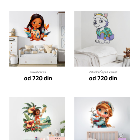
Klikni za detalje
Klikni za detalje
Pokahontas
Patrolne Šape Everest
od 720 din
od 720 din
Klikni za detalje
Klikni za detalje