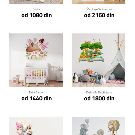
Simba
Životinje Sa Imenom
od 1080 din
od 2160 din
Klikni za detalje
Klikni za detalje
Fairy Garden
Knjiga Sa Životinjama
od 1440 din
od 1800 din