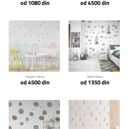
od 1080 din
od 4500 din
Klikni za detalje
Klikni za detalje
Parapet I Tufnice
Slonići-Dečaci
od 4500 din
od 1350 din