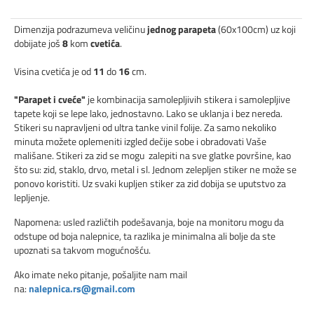
Dimenzija podrazumeva veličinu
jednog parapeta
(60x100cm) uz koji
dobijate još
8
kom
cvetića
.
Visina cvetića je od
11
do
16
cm.
"Parapet i cveće"
je kombinacija samolepljivih stikera i samolepljive
tapete koji se lepe lako, jednostavno. Lako se uklanja i bez nereda.
Stikeri su napravljeni od ultra tanke vinil folije. Za samo nekoliko
minuta možete oplemeniti izgled dečije sobe i obradovati Vaše
mališane. Stikeri za zid se mogu zalepiti na sve glatke površine, kao
što su: zid, staklo, drvo, metal i sl. Jednom zelepljen stiker ne može se
ponovo koristiti. Uz svaki kupljen stiker za zid dobija se uputstvo za
lepljenje.
Napomena: usled različtih podešavanja, boje na monitoru mogu da
odstupe od boja nalepnice, ta razlika je minimalna ali bolje da ste
upoznati sa takvom mogućnošću.
Ako imate neko pitanje, pošaljite nam mail
na:
nalepnica.rs@gmail.com