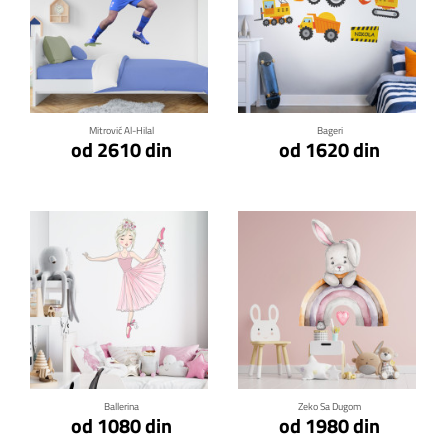
Klikni za detalje
Klikni za detalje
Mitrović Al-Hilal
Bageri
od 2610 din
od 1620 din
Klikni za detalje
Klikni za detalje
Ballerina
Zeko Sa Dugom
od 1080 din
od 1980 din