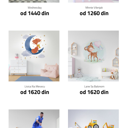
Wednesday
Minnie Vilenjak
od 1440 din
od 1260 din
Klikni za detalje
Klikni za detalje
Lisica Na Mesecu
Lane Sa Balonom
od 1620 din
od 1620 din