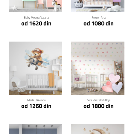
Baby Moana/Vajana
Frozen Ana
od 1620 din
od 1080 din
Klikni za detalje
Klikni za detalje
Meda U Avionu
Srca Pastelnih Boja
od 1260 din
od 1800 din