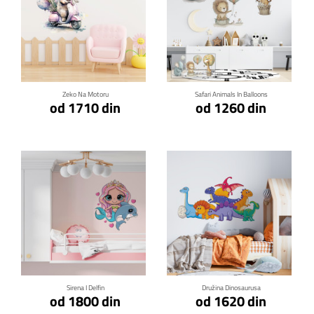
Klikni za detalje
Klikni za detalje
Zeko Na Motoru
Safari Animals In Balloons
od 1710 din
od 1260 din
Klikni za detalje
Klikni za detalje
Sirena I Delfin
Družina Dinosaurusa
od 1800 din
od 1620 din