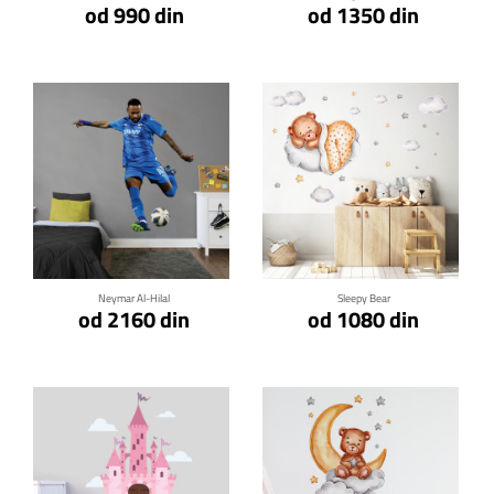
od 990 din
od 1350 din
Klikni za detalje
Klikni za detalje
Neymar Al-Hilal
Sleepy Bear
od 2160 din
od 1080 din