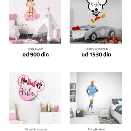
Klikni za detalje
Klikni za detalje
Žirafa I Cveće
Mickey Sa Imenom
od 900 din
od 1530 din
Klikni za detalje
Klikni za detalje
Minnie Sa Imenom
Erling Haaland