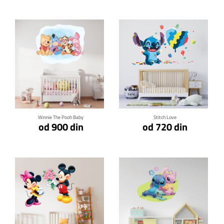
Klikni za detalje
Klikni za detalje
Winnie The Pooh Baby
Stitch Love
od 900 din
od 720 din
Klikni za detalje
Klikni za detalje