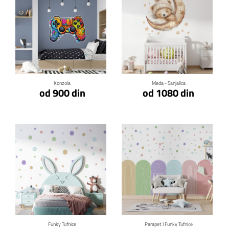
Klikni za detalje
Klikni za detalje
Konzola
Meda - Sanjalica
od 900 din
od 1080 din
Klikni za detalje
Klikni za detalje
Funky Tufnice
Parapet I Funky Tufnice