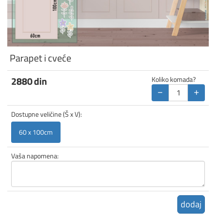
Parapet i cveće
2880
din
Koliko komada?
−
+
Dostupne veličine (Š x V):
60 x 100cm
Vaša napomena:
dodaj