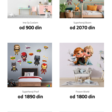
Klikni za detalje
Klikni za detalje
Ime Sa Cvećem
Superheroji Boom
od 900 din
od 2070 din
Klikni za detalje
Klikni za detalje
Superheroji Poof
Frozen World
od 1890 din
od 1800 din