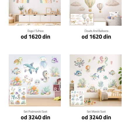
Klikni za detalje
Klikni za detalje
Duga I Tufnice
Clouds And Balloons
od 1620 din
od 1620 din
Klikni za detalje
Klikni za detalje
Set Podmorski Svet
Set Morski Svet
od 3240 din
od 3240 din