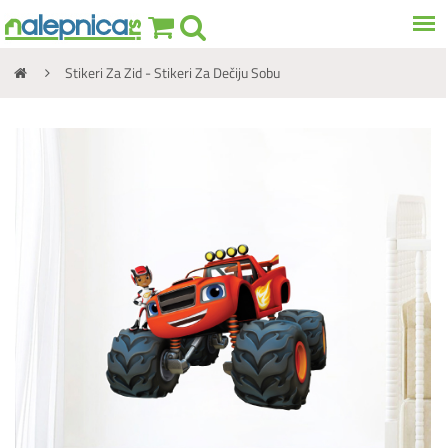
Stikeri Za Zid - Stikeri Za Dečiju Sobu