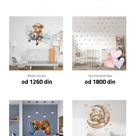
Klikni za detalje
Klikni za detalje
Meda U Avionu
Srca Pastelnih Boja
od 1260 din
od 1800 din