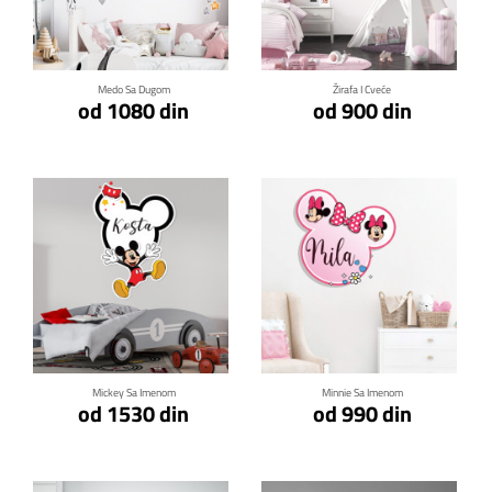
Klikni za detalje
Klikni za detalje
Medo Sa Dugom
Žirafa I Cveće
od 1080 din
od 900 din
Klikni za detalje
Klikni za detalje
Mickey Sa Imenom
Minnie Sa Imenom
od 1530 din
od 990 din