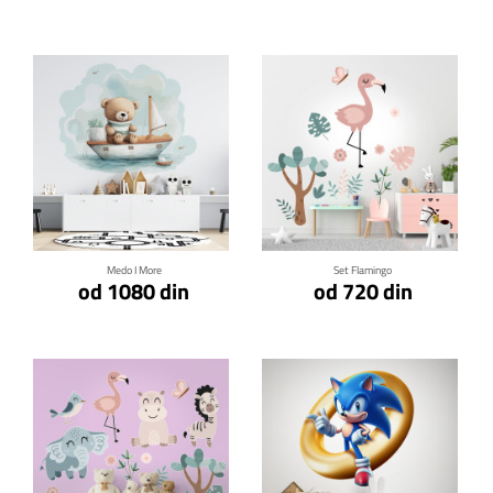
Klikni za detalje
Klikni za detalje
Medo I More
Set Flamingo
od 1080 din
od 720 din