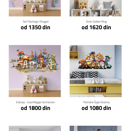
Klikni za detalje
Klikni za detalje
Set Flamingo I Drugari
Sonic Golden Ring
od 1350 din
od 1620 din
Klikni za detalje
Klikni za detalje
Eldorija - Grad Magije Sa Imenom
Patrolne Šape Družina
od 1800 din
od 1080 din