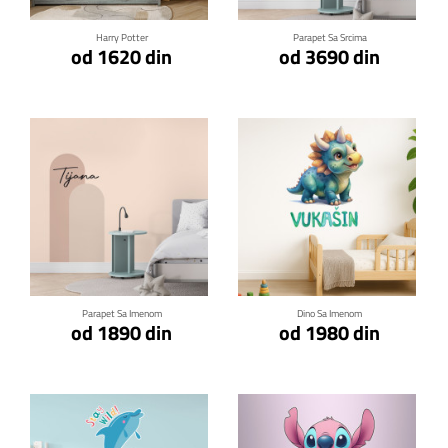
Harry Potter
Parapet Sa Srcima
od 1620 din
od 3690 din
Klikni za detalje
Klikni za detalje
Parapet Sa Imenom
Dino Sa Imenom
od 1890 din
od 1980 din