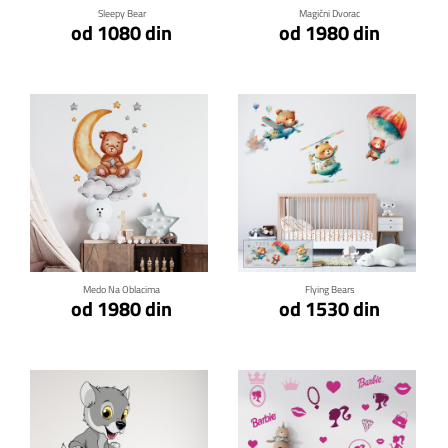
Sleepy Bear
Magični Dvorac
od 1080 din
od 1980 din
Klikni za detalje
Klikni za detalje
Medo Na Oblacima
Flying Bears
od 1980 din
od 1530 din