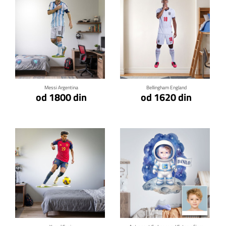
Klikni za detalje
Klikni za detalje
Messi Argentina
Bellingham England
od 1800 din
od 1620 din
Klikni za detalje
Klikni za detalje