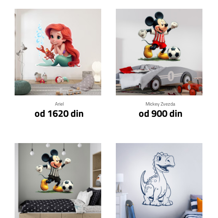
Klikni za detalje
Klikni za detalje
Ariel
Mickey Zvezda
od 1620 din
od 900 din
Klikni za detalje
Klikni za detalje