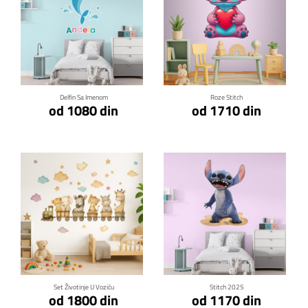
Klikni za detalje
Klikni za detalje
Delfin Sa Imenom
Roze Stitch
od 1080 din
od 1710 din
Klikni za detalje
Klikni za detalje
Set Životinje U Voziću
Stitch 2025
od 1800 din
od 1170 din