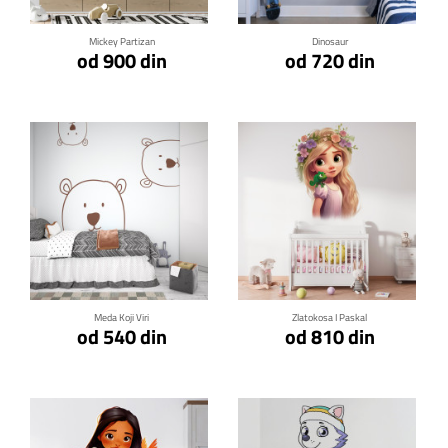
Mickey Partizan
Dinosaur
od 900 din
od 720 din
Klikni za detalje
Klikni za detalje
Meda Koji Viri
Zlatokosa I Paskal
od 540 din
od 810 din