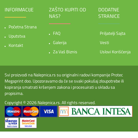
INFORMACIJE
ZAŠTO KUPITI OD
DODATNE
NAS?
STRANICE
Početna Strana
FAQ
Priljatelji Sajta
Uputstva
Galerija
Vesti
Kontakt
Za Vaš Biznis
Uslovi Korišćenja
Svi proizvodi na Nalepnica.rs su originalni radovi kompanije Protec
Megaprint doo. Upozoravamo da će se svaki pokušaj zloupotrebe ili
kopiranja smatrati kršenjem zakona i procesuirati u skladu sa
propisima.
Copyright © 2026
Nalepnica.rs
. All rights reserved.