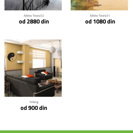
Ajfelov Toranj 02
Ajfelov Toranj 01
od 2880 din
od 1080 din
Klikni za detalje
YinYang
od 900 din