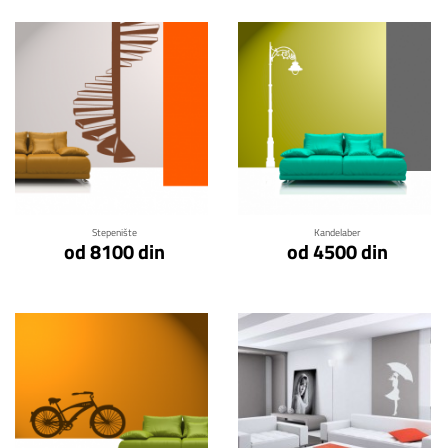
Klikni za detalje
Klikni za detalje
Stepenište
Kandelaber
od 8100 din
od 4500 din