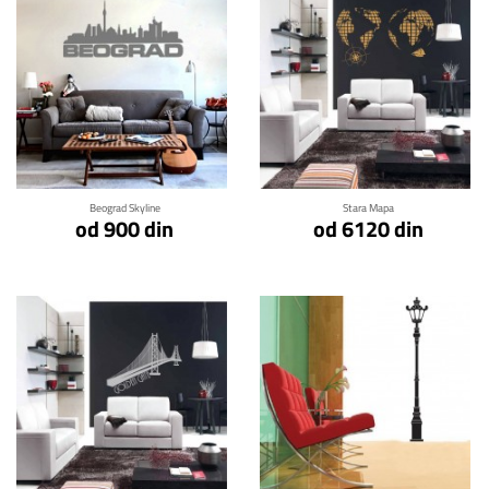
Klikni za detalje
Klikni za detalje
Beograd Skyline
Stara Mapa
od 900 din
od 6120 din
Klikni za detalje
Klikni za detalje