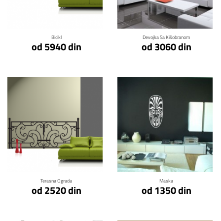
Klikni za detalje
Klikni za detalje
Bicikl
Devojka Sa Kišobranom
od 5940 din
od 3060 din
Klikni za detalje
Klikni za detalje
Terasna Ograda
Maska
od 2520 din
od 1350 din