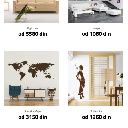
Klikni za detalje
Klikni za detalje
Big Cities
Vespa
od 5580 din
od 1080 din
Klikni za detalje
Klikni za detalje
Svetska Mapa
Afrikanka
od 3150 din
od 1260 din