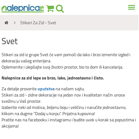
Stikeri Za Zid - Svet
Svet
Stikeri za zid iz grupe Svet će vam pomoći da lako i brzo izmenite izgled i
dekoraciju vašeg enterijera.
Oplemenite i ulepšajte svoj životni prostor, bio to dom ili kancelarija.
Nalepnice za zid lepe se brzo, lako, jednostavno i čisto.
Za detalje proverite
uputstva
na našem sajtu.
Stikeri za zid - zidne dekoracije na jedan nov i kvalitetan način unose
svežinu u Vaš prostor.
Izaberite neki od motiva, željenu boju i veličinu i naručite jednostavno,
klikom na dugme "Dodaj u korpu". Prijatna kupovina!
Pratite nas na facebooku i instagramu i budite uvek u korak sa popustima i
akcijama!