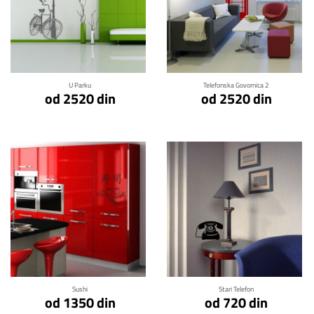
Klikni za detalje
Klikni za detalje
U Parku
Telefonska Govornica 2
od 2520 din
od 2520 din
Klikni za detalje
Klikni za detalje
Sushi
Stari Telefon
od 1350 din
od 720 din