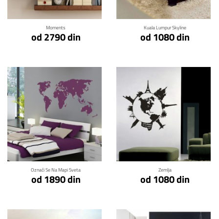
Moments
Kuala Lumpur Skyline
od 2790 din
od 1080 din
Klikni za detalje
Klikni za detalje
Označi Se Na Mapi Sveta
Zemlja
od 1890 din
od 1080 din