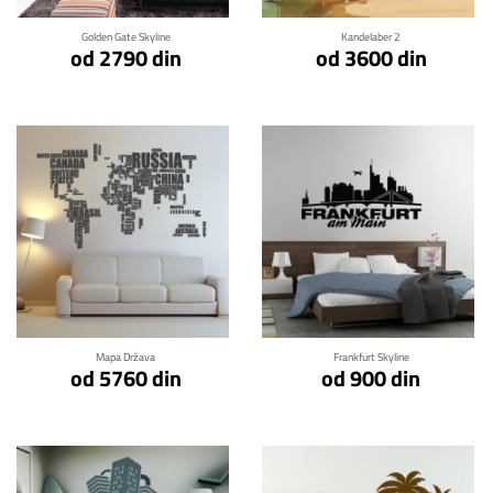
Golden Gate Skyline
Kandelaber 2
od 2790 din
od 3600 din
Klikni za detalje
Klikni za detalje
Mapa Država
Frankfurt Skyline
od 5760 din
od 900 din