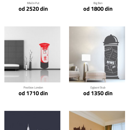
Mlečni Put
Big Ben
od 2520 din
od 1800 din
Klikni za detalje
Klikni za detalje
Postbox London
Oglasni Stub
od 1710 din
od 1350 din