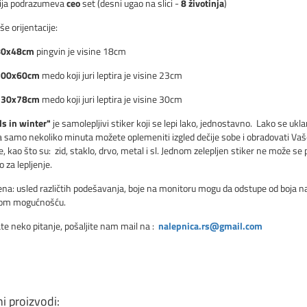
ija podrazumeva
ceo
set (desni ugao na slici -
8 životinja
)
še orijentacije:
0x48cm
pingvin je visine 18cm
100x60cm
medo koji juri leptira je visine 23cm
130x78cm
medo koji juri leptira je visine 30cm
s in winter"
je samolepljivi stiker koji se lepi lako, jednostavno. Lako se uklan
 Za samo nekoliko minuta možete oplemeniti izgled dečije sobe i obradovati Vaš
, kao što su: zid, staklo, drvo, metal i sl. Jednom zelepljen stiker ne može se p
 za lepljenje.
a: usled različtih podešavanja, boje na monitoru mogu da odstupe od boja nale
vom mogućnošću.
te neko pitanje, pošaljite nam mail na :
nalepnica.rs@gmail.com
ni proizvodi: