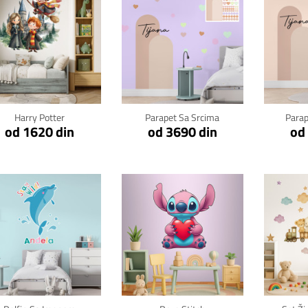
Klikni za detalje
Klikni za detalje
Kli
Harry Potter
Parapet Sa Srcima
Para
od 1620 din
od 3690 din
od
Klikni za detalje
Klikni za detalje
Kli