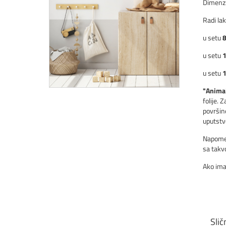
Dimenz
Radi lak
u setu
8
u setu
u setu
"Animal
folije.
površine
uputstvo
Napomen
sa tak
Ako ima
Slič