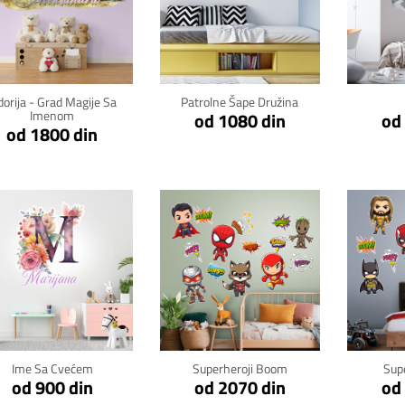
Klikni za detalje
Klikni za detalje
Kli
dorija - Grad Magije Sa
Patrolne Šape Družina
Imenom
od 1080 din
od
od 1800 din
Klikni za detalje
Klikni za detalje
Kli
Ime Sa Cvećem
Superheroji Boom
Sup
od 900 din
od 2070 din
od