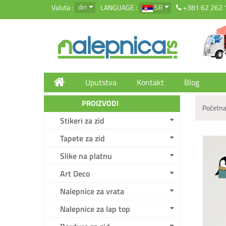
din
Valuta :
LANGUAGE :
SR
+381 62 262 
Uputstva
Kontakt
Blog
PROIZVODI
Početna
Stikeri za zid
Tapete za zid
Slike na platnu
Art Deco
Nalepnice za vrata
Nalepnice za lap top