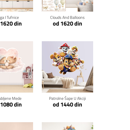
ga I Tufnice
Clouds And Balloons
 1620 din
od 1620 din
kni za detalje
Klikni za detalje
ubljene Mede
Patrolne Šape U Akciji
 1080 din
od 1440 din