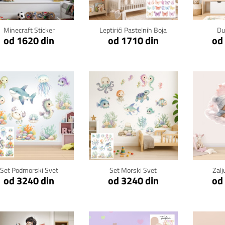
Minecraft Sticker
Leptirići Pastelnih Boja
Du
od 1620 din
od 1710 din
od
Klikni za detalje
Klikni za detalje
Kli
Set Podmorski Svet
Set Morski Svet
Zalj
od 3240 din
od 3240 din
od