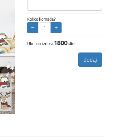
Koliko komada?
−
+
1800
Ukupan iznos:
din
dodaj