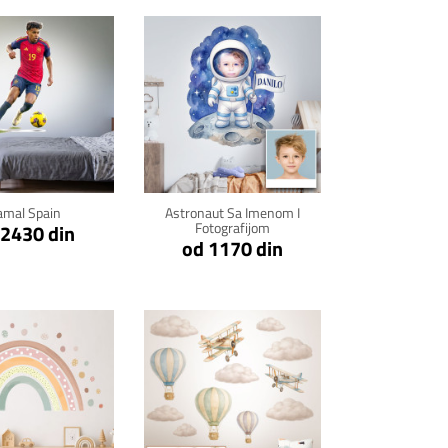
kni za detalje
Klikni za detalje
amal Spain
Astronaut Sa Imenom I
Fotografijom
 2430 din
od 1170 din
kni za detalje
Klikni za detalje