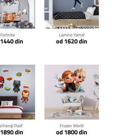
kni za detalje
Klikni za detalje
Fortnite
Lamine Yamal
 1440 din
od 1620 din
kni za detalje
Klikni za detalje
erheroji Poof
Frozen World
 1890 din
od 1800 din