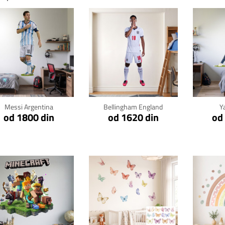
Klikni za detalje
Klikni za detalje
Kli
Messi Argentina
Bellingham England
Y
od 1800 din
od 1620 din
od
Klikni za detalje
Klikni za detalje
Kli