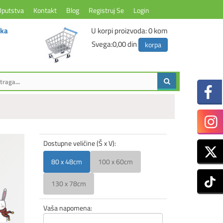
Uputstva
Kontakt
Blog
Registruj Se
Login
ika
U korpi proizvoda:
0
kom
Svega:
0,00 din
korpa
Dostupne veličine (Š x V):
80 x 48cm
100 x 60cm
130 x 78cm
Vaša napomena: