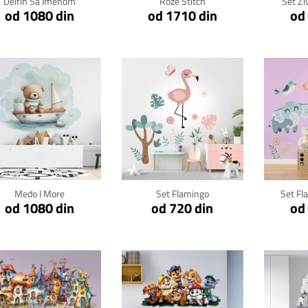
Delfin Sa Imenom
Roze Stitch
Set Ži
od 1080 din
od 1710 din
od
Klikni za detalje
Klikni za detalje
Kli
Medo I More
Set Flamingo
Set Fl
od 1080 din
od 720 din
od