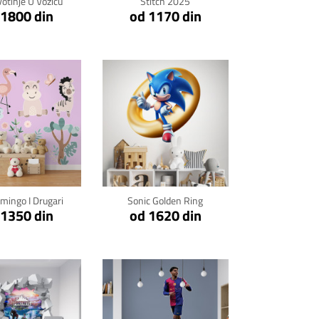
votinje U Voziću
Stitch 2025
 1800 din
od 1170 din
kni za detalje
Klikni za detalje
amingo I Drugari
Sonic Golden Ring
 1350 din
od 1620 din