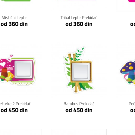
Mistični Leptir
Tribal Leptir Prekidač
od 360 din
od 360 din
o
Klikni za detalje
Klikni za detalje
Kli
ečurke 2 Prekidač
Bambus Prekidač
Peč
od 450 din
od 450 din
o