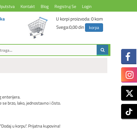
Uputstva
Kontakt
Blog
Registruj Se
Login
ika
U korpi proizvoda:
0
kom
Svega:
0,00 din
korpa
g enterijera.
e se brzo, lako, jednostavno i čisto.
"Dodaj u korpu". Prijatna kupovina!