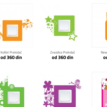
Klikni za detalje
Klikni za detalje
Kli
Kolibri Prekidač
Zvezdice Prekidač
New 
od 360 din
od 360 din
o
Klikni za detalje
Klikni za detalje
Kli