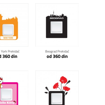
kni za detalje
Klikni za detalje
York Prekidač
Beograd Prekidač
d 360 din
od 360 din
kni za detalje
Klikni za detalje