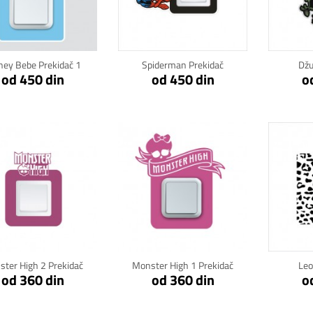
Klikni za detalje
Klikni za detalje
Kli
ney Bebe Prekidač 1
Spiderman Prekidač
Džu
od 450 din
od 450 din
o
Klikni za detalje
Klikni za detalje
Kli
ter High 2 Prekidač
Monster High 1 Prekidač
Leo
od 360 din
od 360 din
o