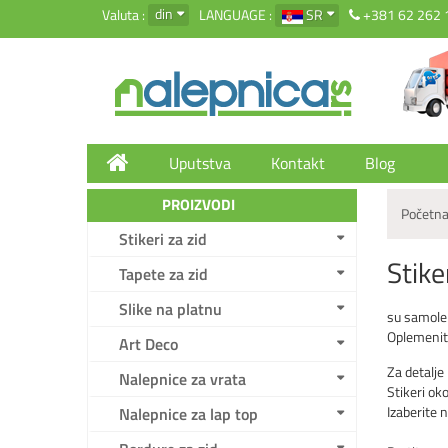
din
Valuta :
LANGUAGE :
SR
+381 62 262 
Uputstva
Kontakt
Blog
PROIZVODI
Početna
Stikeri za zid
Stike
Tapete za zid
Slike na platnu
su samolepl
Oplemenite 
Art Deco
Za detalje
Nalepnice za vrata
Stikeri ok
Izaberite 
Nalepnice za lap top