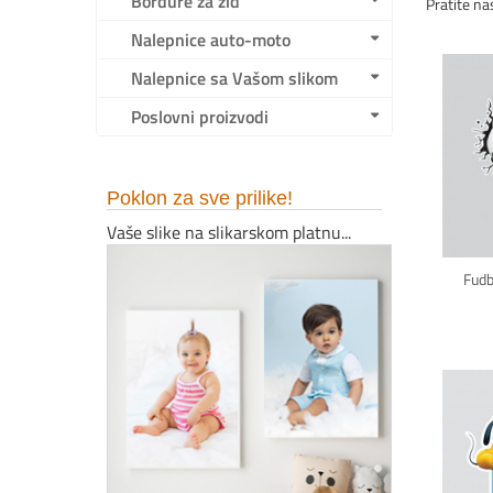
Bordure za zid
Pratite na
Nalepnice auto-moto
Nalepnice sa Vašom slikom
Poslovni proizvodi
Poklon za sve prilike!
Vaše slike na slikarskom platnu...
Fudb