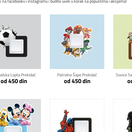
s na facebooku i instagramu i budite uvek u korak sa popustima i akcijama!
Klikni za detalje
Klikni za detalje
Kli
alska Lopta Prekidač
Patrolne Šape Prekidač
Sovice S
od 450 din
od 450 din
o