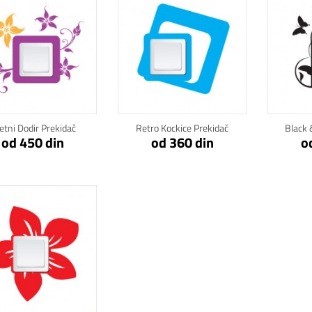
Klikni za detalje
Klikni za detalje
Kli
etni Dodir Prekidač
Retro Kockice Prekidač
Black 
od 450 din
od 360 din
o
Klikni za detalje