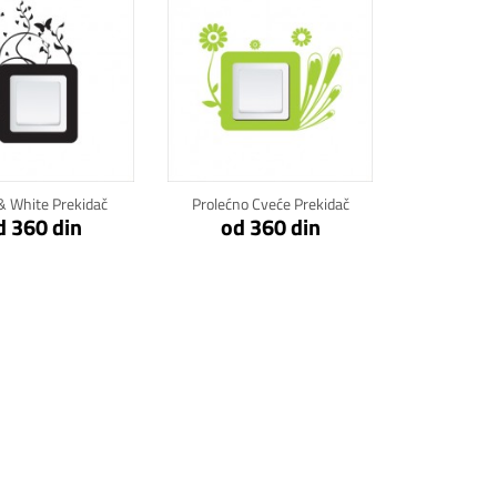
kni za detalje
Klikni za detalje
& White Prekidač
Prolećno Cveće Prekidač
d 360 din
od 360 din