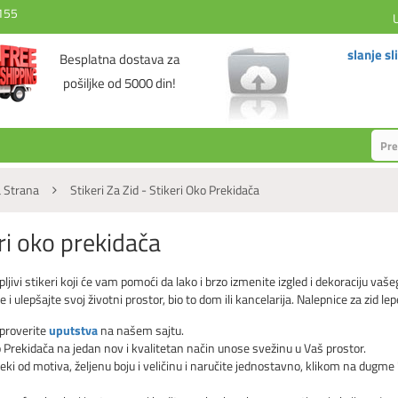
155
slanje sl
Besplatna dostava za
pošiljke od 5000 din!
 Strana
Stikeri Za Zid - Stikeri Oko Prekidača
ri oko prekidača
jivi stikeri koji će vam pomoći da lako i brzo izmenite izgled i dekoraciju vaše
i ulepšajte svoj životni prostor, bio to dom ili kancelarija. Nalepnice za zid lep
 proverite
uputstva
na našem sajtu.
o Prekidača na jedan nov i kvalitetan način unose svežinu u Vaš prostor.
neki od motiva, željenu boju i veličinu i naručite jednostavno, klikom na dugme 