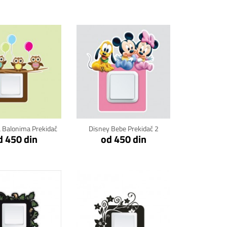
kni za detalje
Klikni za detalje
a Balonima Prekidač
Disney Bebe Prekidač 2
d 450 din
od 450 din