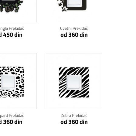
kni za detalje
Klikni za detalje
ngla Prekidač
Cvetni Prekidač
d 450 din
od 360 din
kni za detalje
Klikni za detalje
pard Prekidač
Zebra Prekidač
d 360 din
od 360 din