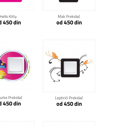
Hello Kitty
Mak Prekidač
d 450 din
od 450 din
kni za detalje
Klikni za detalje
urke Prekidač
Leptirići Prekidač
d 450 din
od 450 din