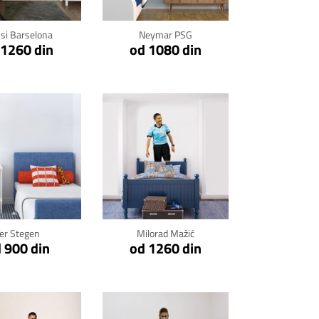
si Barselona
Neymar PSG
 1260 din
od 1080 din
kni za detalje
Klikni za detalje
er Stegen
Milorad Mažić
 900 din
od 1260 din