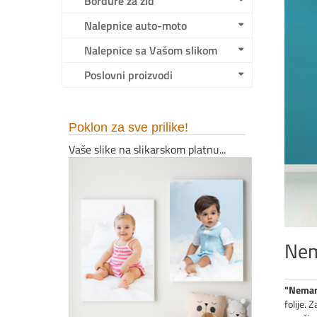
Bordure za zid
Nalepnice auto-moto
Nalepnice sa Vašom slikom
Poslovni proizvodi
Poklon za sve prilike!
Vaše slike na slikarskom platnu...
Nem
"Neman
folije.