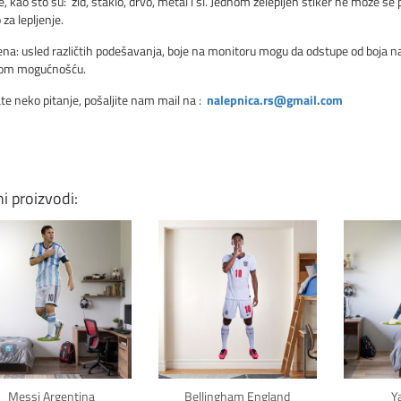
, kao što su: zid, staklo, drvo, metal i sl. Jednom zelepljen stiker ne može se p
za lepljenje.
a: usled različtih podešavanja, boje na monitoru mogu da odstupe od boja nale
vom mogućnošću.
te neko pitanje, pošaljite nam mail na :
nalepnica.rs@gmail.com
ni proizvodi:
Klikni za detalje
Klikni za detalje
Kli
Messi Argentina
Bellingham England
Y