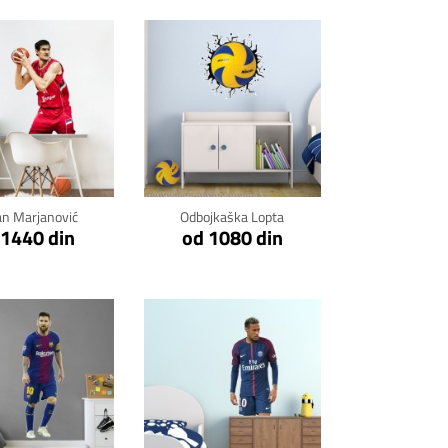
kni za detalje
Klikni za detalje
n Marjanović
Odbojkaška Lopta
 1440 din
od 1080 din
kni za detalje
Klikni za detalje