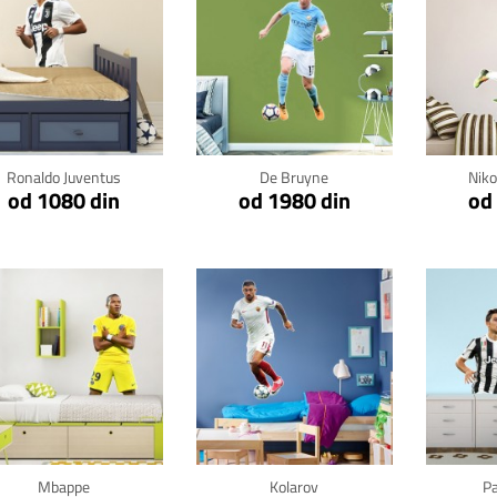
Klikni za detalje
Klikni za detalje
Kli
Ronaldo Juventus
De Bruyne
Niko
od 1080 din
od 1980 din
od
Klikni za detalje
Klikni za detalje
Kli
Mbappe
Kolarov
Pa