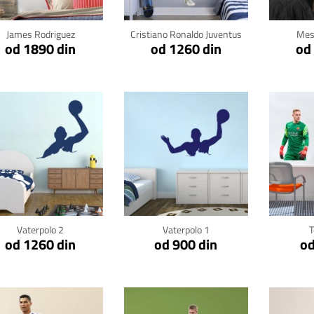
James Rodriguez
Cristiano Ronaldo Juventus
Mes
od 1890 din
od 1260 din
od
Klikni za detalje
Klikni za detalje
Kli
Vaterpolo 2
Vaterpolo 1
T
od 1260 din
od 900 din
od