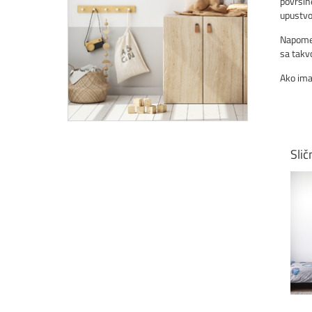
površine
upustvo 
Napomen
sa tak
Ako ima
Slič