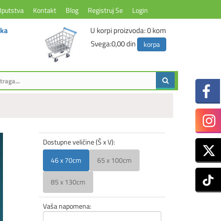
Uputstva
Kontakt
Blog
Registruj Se
Login
ika
U korpi proizvoda:
0
kom
Svega:
0,00 din
korpa
Dostupne veličine (Š x V):
46 x 70cm
65 x 100cm
85 x 130cm
Vaša napomena: