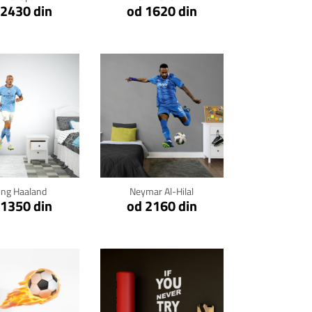
 2430 din
od 1620 din
kni za detalje
Klikni za detalje
ling Haaland
Neymar Al-Hilal
 1350 din
od 2160 din