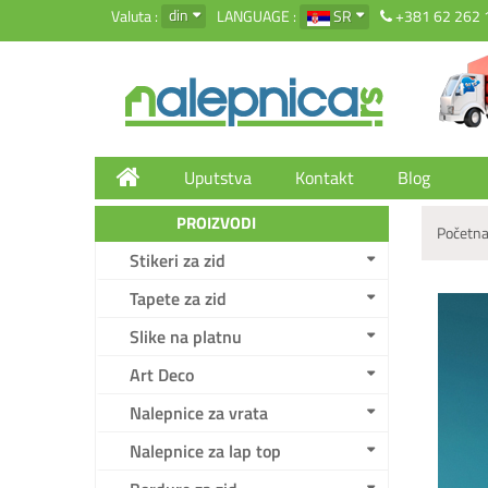
din
Valuta :
LANGUAGE :
SR
+381 62 262 
Uputstva
Kontakt
Blog
PROIZVODI
Početna
Stikeri za zid
Tapete za zid
Slike na platnu
Art Deco
Nalepnice za vrata
Nalepnice za lap top