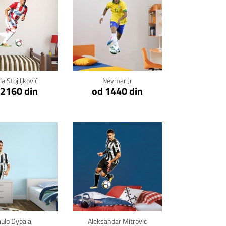
kni za detalje
Klikni za detalje
la Stojiljković
Neymar Jr
 2160 din
od 1440 din
kni za detalje
Klikni za detalje
ulo Dybala
Aleksandar Mitrović