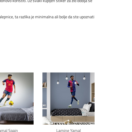
onovo koristiti. Uz svaki kupljen stiker za zid dobija se
pnice, ta razlika je minimalna ali bolje da ste upoznati
kni za detalje
Klikni za detalje
amal Spain
Lamine Yamal