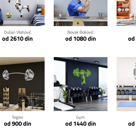
Klikni za detalje
Klikni za detalje
Kli
Dušan Vlahović
Novak Đoković
od 2610 din
od 1080 din
od
Klikni za detalje
Klikni za detalje
Kli
Tegovi
Gym
od 900 din
od 1440 din
od