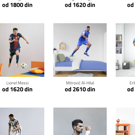
od 1800 din
od 1620 din
od
Klikni za detalje
Klikni za detalje
Kli
Lionel Messi
Mitrović Al-Hilal
Er
od 1620 din
od 2610 din
od