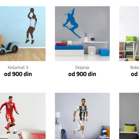
Klikni za detalje
Klikni za detalje
Kli
Košarkaš 3
Skijanje
Boba
od 900 din
od 900 din
od
Klikni za detalje
Klikni za detalje
Kli