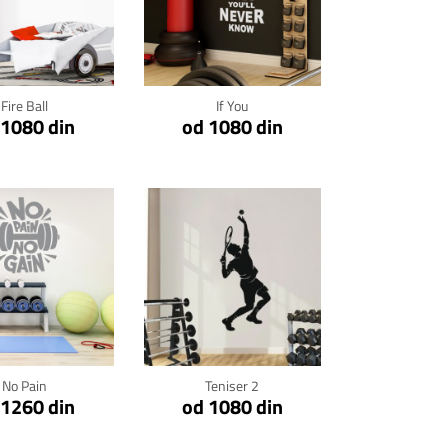
kni za detalje
Klikni za detalje
Fire Ball
If You
 1080 din
od 1080 din
kni za detalje
Klikni za detalje
No Pain
Teniser 2
 1260 din
od 1080 din