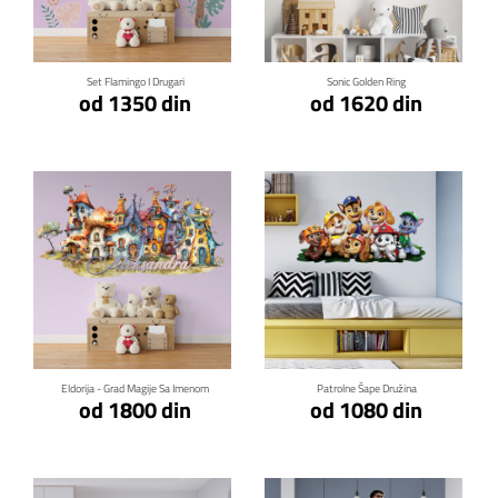
Klikni za detalje
Klikni za detalje
Set Flamingo I Drugari
Sonic Golden Ring
od 1350 din
od 1620 din
Klikni za detalje
Klikni za detalje
Eldorija - Grad Magije Sa Imenom
Patrolne Šape Družina
od 1800 din
od 1080 din