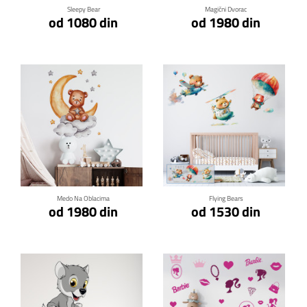
Sleepy Bear
Magični Dvorac
od 1080 din
od 1980 din
Klikni za detalje
Klikni za detalje
Medo Na Oblacima
Flying Bears
od 1980 din
od 1530 din