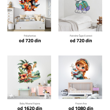
Klikni za detalje
Klikni za detalje
Pokahontas
Patrolne Šape Everest
od 720 din
od 720 din
Klikni za detalje
Klikni za detalje
Baby Moana/Vajana
Frozen Ana
od 1620 din
od 1080 din