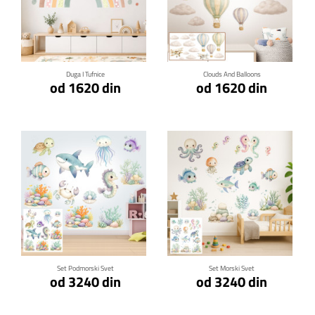
Klikni za detalje
Klikni za detalje
Duga I Tufnice
Clouds And Balloons
od 1620 din
od 1620 din
Klikni za detalje
Klikni za detalje
Set Podmorski Svet
Set Morski Svet
od 3240 din
od 3240 din