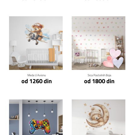
Klikni za detalje
Klikni za detalje
Meda U Avionu
Srca Pastelnih Boja
od 1260 din
od 1800 din