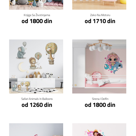
Knjiga Sa Životinjama
Zeko Na Motoru
od 1800 din
od 1710 din
Klikni za detalje
Klikni za detalje
Safari Animals In Balloons
Sirena I Delfin
od 1260 din
od 1800 din