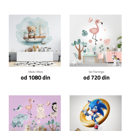
Klikni za detalje
Klikni za detalje
Medo I More
Set Flamingo
od 1080 din
od 720 din