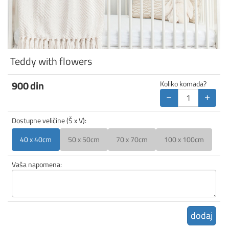
Teddy with flowers
900
din
Koliko komada?
−
+
Dostupne veličine (Š x V):
40 x 40cm
50 x 50cm
70 x 70cm
100 x 100cm
Vaša napomena:
dodaj