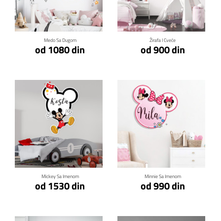
Klikni za detalje
Klikni za detalje
Medo Sa Dugom
Žirafa I Cveće
od 1080 din
od 900 din
Klikni za detalje
Klikni za detalje
Mickey Sa Imenom
Minnie Sa Imenom
od 1530 din
od 990 din