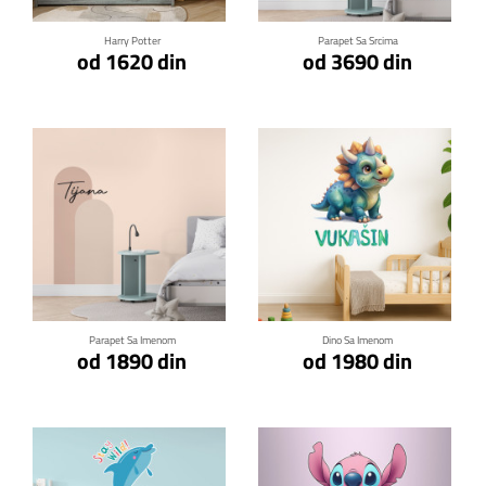
Harry Potter
Parapet Sa Srcima
od 1620 din
od 3690 din
Klikni za detalje
Klikni za detalje
Parapet Sa Imenom
Dino Sa Imenom
od 1890 din
od 1980 din