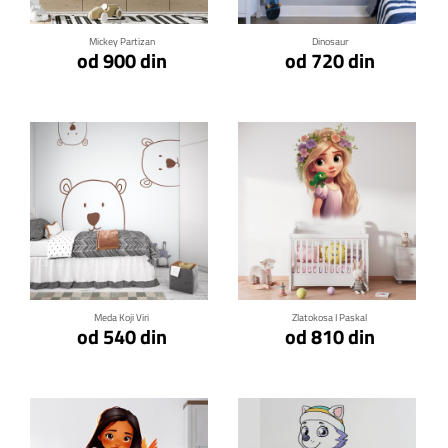
Mickey Partizan
Dinosaur
od 900 din
od 720 din
Klikni za detalje
Klikni za detalje
Meda Koji Viri
Zlatokosa I Paskal
od 540 din
od 810 din