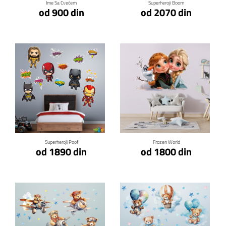
Ime Sa Cvećem
Superheroji Boom
od 900 din
od 2070 din
Klikni za detalje
Klikni za detalje
Superheroji Poof
Frozen World
od 1890 din
od 1800 din