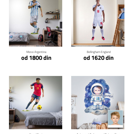
Klikni za detalje
Klikni za detalje
Messi Argentina
Bellingham England
od 1800 din
od 1620 din
Klikni za detalje
Klikni za detalje