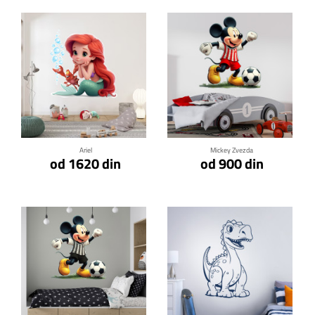
Klikni za detalje
Klikni za detalje
Ariel
Mickey Zvezda
od 1620 din
od 900 din
Klikni za detalje
Klikni za detalje