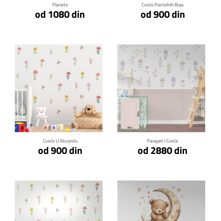
Planete
Cveće Pastelnih Boja
od 1080 din
od 900 din
Klikni za detalje
Klikni za detalje
Cveće U Akvarelu
Parapet I Cveće
od 900 din
od 2880 din