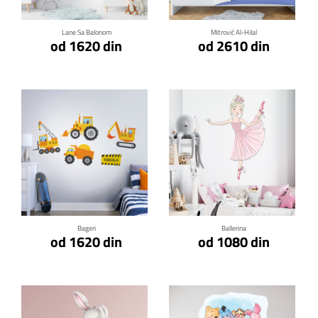
Lane Sa Balonom
Mitrović Al-Hilal
od 1620 din
od 2610 din
Klikni za detalje
Klikni za detalje
Bageri
Ballerina
od 1620 din
od 1080 din