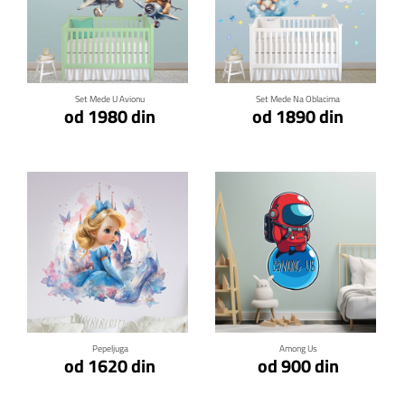
Klikni za detalje
Klikni za detalje
Set Mede U Avionu
Set Mede Na Oblacima
od 1980 din
od 1890 din
Klikni za detalje
Klikni za detalje
Pepeljuga
Among Us
od 1620 din
od 900 din