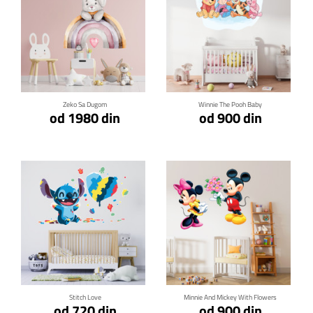
Klikni za detalje
Klikni za detalje
Zeko Sa Dugom
Winnie The Pooh Baby
od 1980 din
od 900 din
Klikni za detalje
Klikni za detalje
Stitch Love
Minnie And Mickey With Flowers
od 720 din
od 900 din