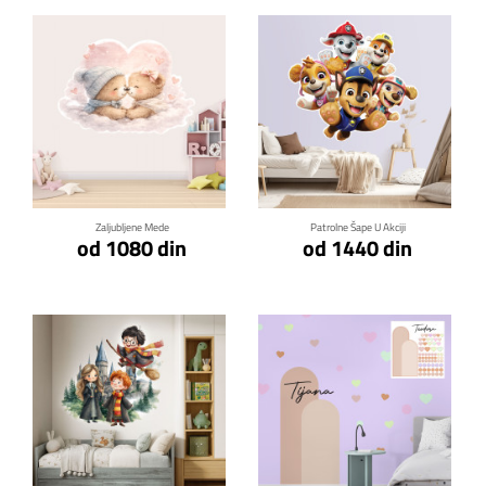
Klikni za detalje
Klikni za detalje
Zaljubljene Mede
Patrolne Šape U Akciji
od 1080 din
od 1440 din
Klikni za detalje
Klikni za detalje