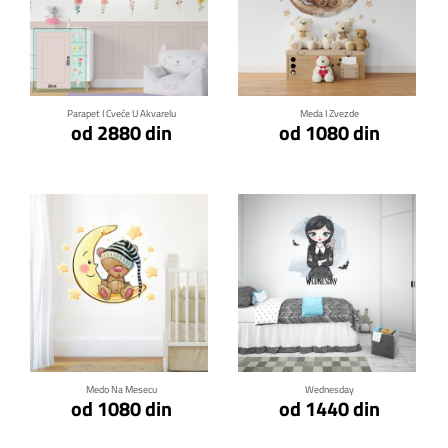
Klikni za detalje
Klikni za detalje
Parapet I Cveće U Akvarelu
Meda I Zvezde
od 2880 din
od 1080 din
Klikni za detalje
Klikni za detalje
Medo Na Mesecu
Wednesday
od 1080 din
od 1440 din