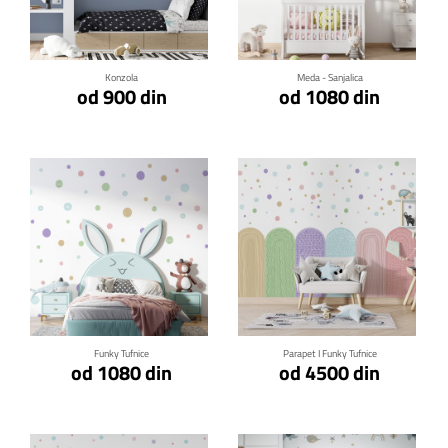
Klikni za detalje
Klikni za detalje
Konzola
Meda - Sanjalica
od 900 din
od 1080 din
Klikni za detalje
Klikni za detalje
Funky Tufnice
Parapet I Funky Tufnice
od 1080 din
od 4500 din