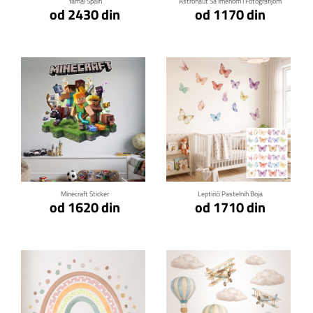
Yamal Spain
Astronaut Sa Imenom I Fotografijom
od 2430 din
od 1170 din
Klikni za detalje
Klikni za detalje
Minecraft Sticker
Leptirići Pastelnih Boja
od 1620 din
od 1710 din