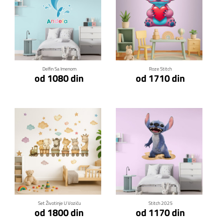
Klikni za detalje
Klikni za detalje
Delfin Sa Imenom
Roze Stitch
od 1080 din
od 1710 din
Klikni za detalje
Klikni za detalje
Set Životinje U Voziću
Stitch 2025
od 1800 din
od 1170 din