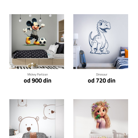
Klikni za detalje
Klikni za detalje
Mickey Partizan
Dinosaur
od 900 din
od 720 din
Klikni za detalje
Klikni za detalje