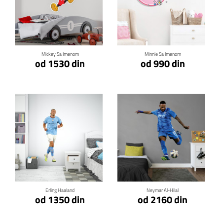
Klikni za detalje
Klikni za detalje
Mickey Sa Imenom
Minnie Sa Imenom
od 1530 din
od 990 din
Klikni za detalje
Klikni za detalje
Erling Haaland
Neymar Al-Hilal
od 1350 din
od 2160 din