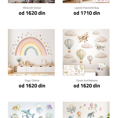
Minecraft Sticker
Leptirići Pastelnih Boja
od 1620 din
od 1710 din
Klikni za detalje
Klikni za detalje
Duga I Tufnice
Clouds And Balloons
od 1620 din
od 1620 din