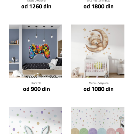
Meda U Avionu
Srca Pastelnih Boja
od 1260 din
od 1800 din
Klikni za detalje
Klikni za detalje
Konzola
Meda - Sanjalica
od 900 din
od 1080 din