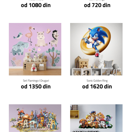
od 1080 din
od 720 din
Klikni za detalje
Klikni za detalje
Set Flamingo I Drugari
Sonic Golden Ring
od 1350 din
od 1620 din