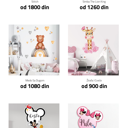
Stitch
Simba The Lion King
od 1800 din
od 1260 din
Klikni za detalje
Klikni za detalje
Medo Sa Dugom
Žirafa I Cveće
od 1080 din
od 900 din