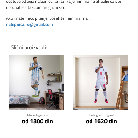
odstupe od boja nalepnice, ta razlika je minimalna ali bolje da ste
upoznati sa takvom mogućnošću.
Ako imate neko pitanje, pošaljite nam mail na :
nalepnica.rs@gmail.com
Slični proizvodi:
Klikni za detalje
Klikni za detalje
Messi Argentina
Bellingham England
od 1800 din
od 1620 din