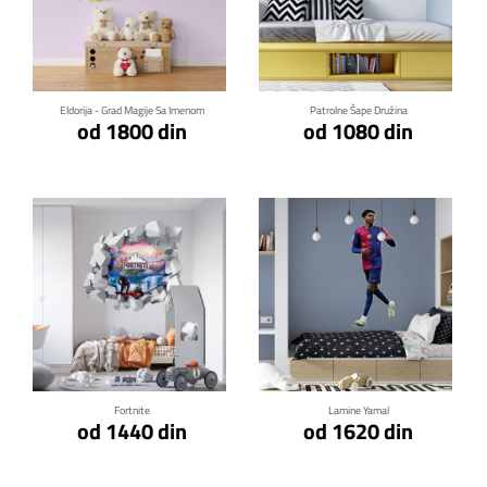
Klikni za detalje
Klikni za detalje
Eldorija - Grad Magije Sa Imenom
Patrolne Šape Družina
od 1800 din
od 1080 din
Klikni za detalje
Klikni za detalje
Fortnite
Lamine Yamal
od 1440 din
od 1620 din