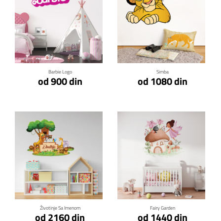
Klikni za detalje
Klikni za detalje
Barbie Logo
Simba
od 900 din
od 1080 din
Klikni za detalje
Klikni za detalje
Životinje Sa Imenom
Fairy Garden
od 2160 din
od 1440 din