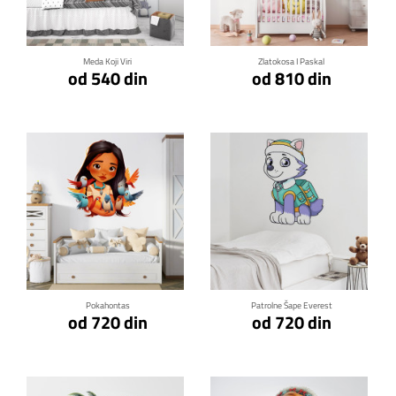
Meda Koji Viri
Zlatokosa I Paskal
od 540 din
od 810 din
Klikni za detalje
Klikni za detalje
Pokahontas
Patrolne Šape Everest
od 720 din
od 720 din