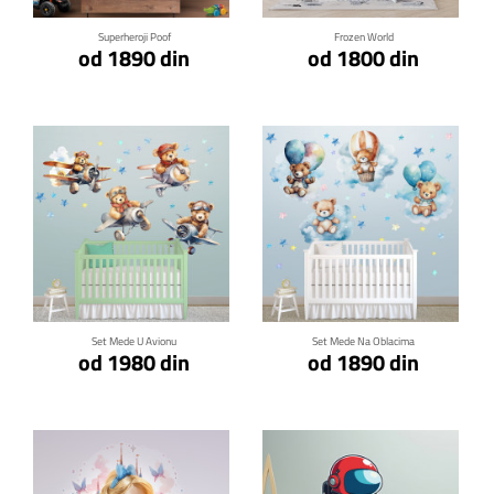
Superheroji Poof
Frozen World
od 1890 din
od 1800 din
Klikni za detalje
Klikni za detalje
Set Mede U Avionu
Set Mede Na Oblacima
od 1980 din
od 1890 din