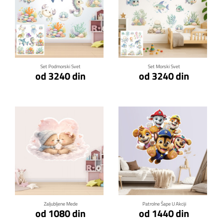
Klikni za detalje
Klikni za detalje
Set Podmorski Svet
Set Morski Svet
od 3240 din
od 3240 din
Klikni za detalje
Klikni za detalje
Zaljubljene Mede
Patrolne Šape U Akciji
od 1080 din
od 1440 din