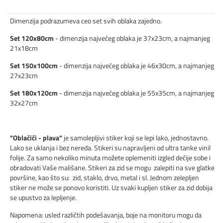
Dimenzija podrazumeva ceo set svih oblaka zajedno.
Set 120x80cm
- dimenzija najvećeg oblaka je 37x23cm, a najmanjeg
21x18cm
Set 150x100cm
- dimenzija najvećeg oblaka je 46x30cm, a najmanjeg
27x23cm
Set 180x120cm
- dimenzija najvećeg oblaka je 55x35cm, a najmanjeg
32x27cm
"Oblačići - plava"
je samolepljivi stiker koji se lepi lako, jednostavno.
Lako se uklanja i bez nereda. Stikeri su napravljeni od ultra tanke vinil
folije. Za samo nekoliko minuta možete oplemeniti izgled dečije sobe i
obradovati Vaše mališane. Stikeri za zid se mogu zalepiti na sve glatke
površine, kao što su: zid, staklo, drvo, metal i sl. Jednom zelepljen
stiker ne može se ponovo koristiti. Uz svaki kupljen stiker za zid dobija
se upustvo za lepljenje.
Napomena: usled različtih podešavanja, boje na monitoru mogu da