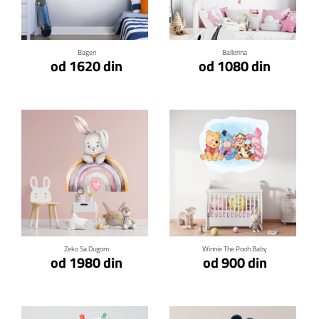
Klikni za detalje
Klikni za detalje
Bageri
Ballerina
od 1620 din
od 1080 din
Klikni za detalje
Klikni za detalje
Zeko Sa Dugom
Winnie The Pooh Baby
od 1980 din
od 900 din