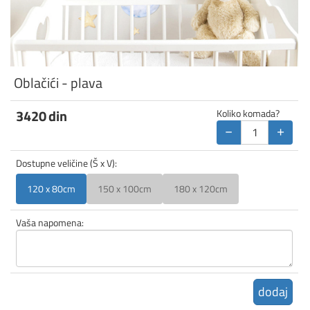
Oblačići - plava
3420
din
Koliko komada?
−
+
Dostupne veličine (Š x V):
120 x 80cm
150 x 100cm
180 x 120cm
Vaša napomena:
dodaj