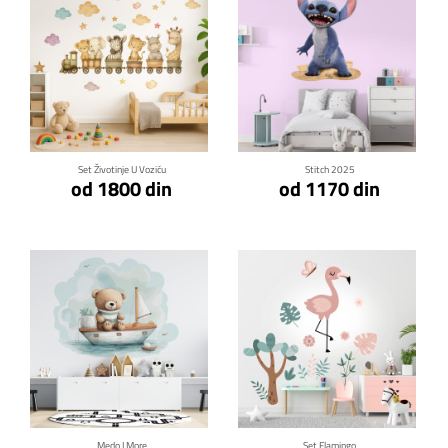
Klikni za detalje
Klikni za detalje
Set Životinje U Voziću
Stitch 2025
od 1800 din
od 1170 din
Klikni za detalje
Klikni za detalje
Medo I More
Set Flamingo