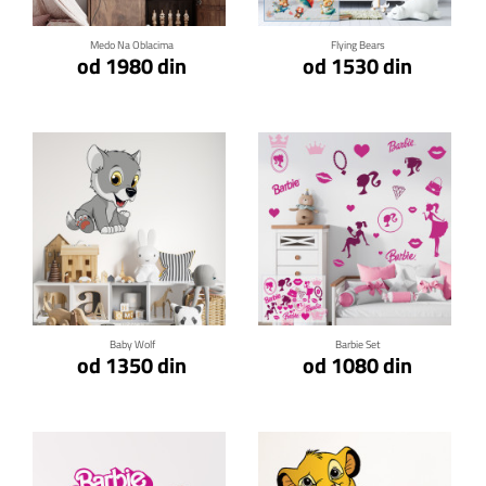
Medo Na Oblacima
Flying Bears
od 1980 din
od 1530 din
Klikni za detalje
Klikni za detalje
Baby Wolf
Barbie Set
od 1350 din
od 1080 din