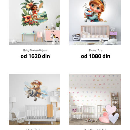
Klikni za detalje
Klikni za detalje
Baby Moana/Vajana
Frozen Ana
od 1620 din
od 1080 din
Klikni za detalje
Klikni za detalje