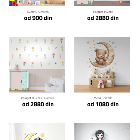
Cveće U Akvarelu
Parapet I Cveće
od 900 din
od 2880 din
Klikni za detalje
Klikni za detalje
Parapet I Cveće U Akvarelu
Meda I Zvezde
od 2880 din
od 1080 din