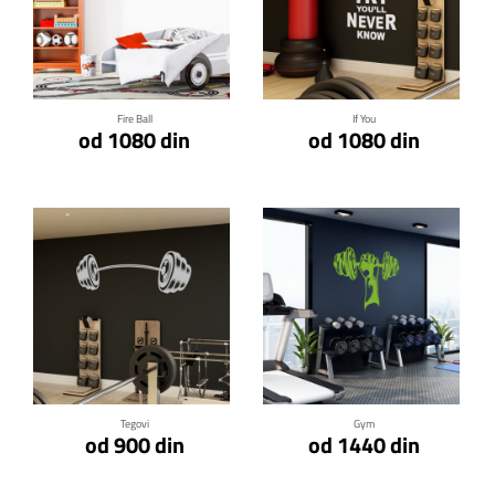
Klikni za detalje
Klikni za detalje
Fire Ball
If You
od 1080 din
od 1080 din
Klikni za detalje
Klikni za detalje
Tegovi
Gym
od 900 din
od 1440 din