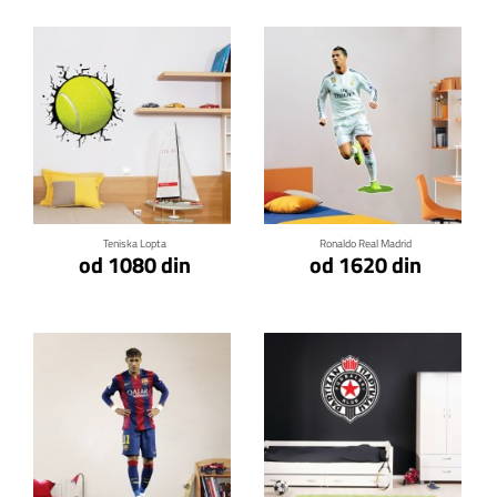
Klikni za detalje
Klikni za detalje
Teniska Lopta
Ronaldo Real Madrid
od 1080 din
od 1620 din
Klikni za detalje
Klikni za detalje