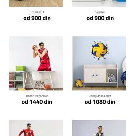
Košarkaš 3
Skijanje
od 900 din
od 900 din
Klikni za detalje
Klikni za detalje
Boban Marjanović
Odbojkaška Lopta
od 1440 din
od 1080 din