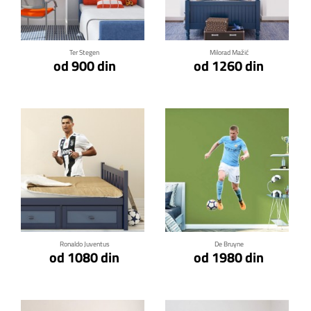
Klikni za detalje
Klikni za detalje
Ter Stegen
Milorad Mažić
od 900 din
od 1260 din
Klikni za detalje
Klikni za detalje
Ronaldo Juventus
De Bruyne
od 1080 din
od 1980 din