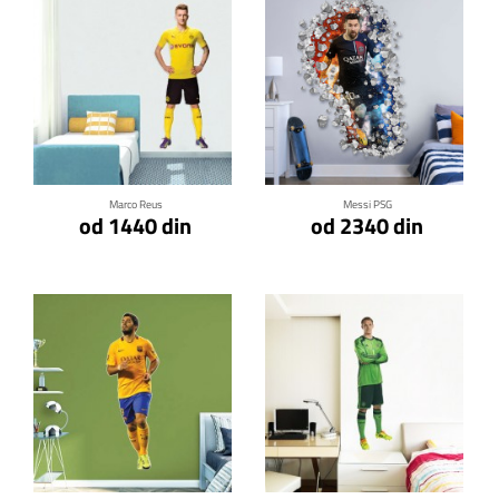
Klikni za detalje
Klikni za detalje
Marco Reus
Messi PSG
od 1440 din
od 2340 din
Klikni za detalje
Klikni za detalje