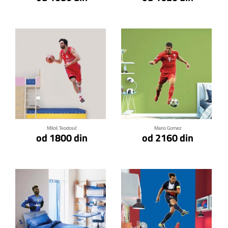
Klikni za detalje
Klikni za detalje
Miloš Teodosić
Mario Gomez
od 1800 din
od 2160 din