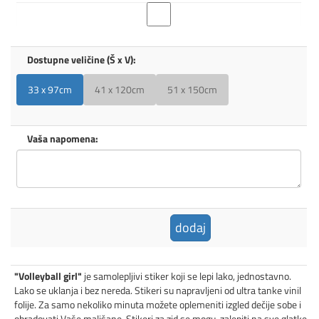
Dostupne veličine (Š x V):
33 x 97cm
41 x 120cm
51 x 150cm
Vaša napomena:
dodaj
"Volleyball girl"
je samolepljivi stiker koji se lepi lako, jednostavno.
Lako se uklanja i bez nereda. Stikeri su napravljeni od ultra tanke vinil
folije. Za samo nekoliko minuta možete oplemeniti izgled dečije sobe i
obradovati Vaše mališane. Stikeri za zid se mogu zalepiti na sve glatke