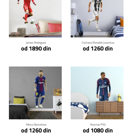
Klikni za detalje
Klikni za detalje
James Rodriguez
Cristiano Ronaldo Juventus
od 1890 din
od 1260 din
Klikni za detalje
Klikni za detalje
Messi Barselona
Neymar PSG
od 1260 din
od 1080 din