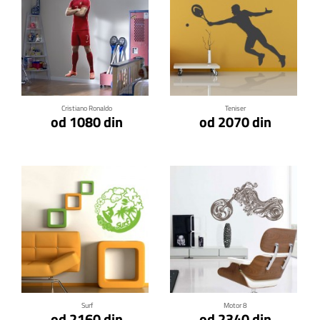
Klikni za detalje
Klikni za detalje
Cristiano Ronaldo
Teniser
od 1080 din
od 2070 din
Klikni za detalje
Klikni za detalje
Surf
Motor 8
od 2160 din
od 2340 din