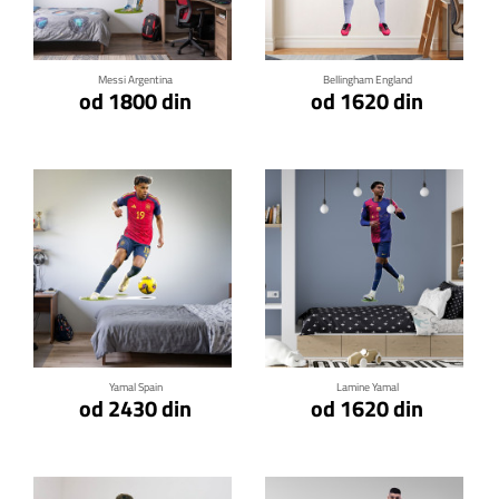
Klikni za detalje
Klikni za detalje
Messi Argentina
Bellingham England
od 1800 din
od 1620 din
Klikni za detalje
Klikni za detalje
Yamal Spain
Lamine Yamal
od 2430 din
od 1620 din