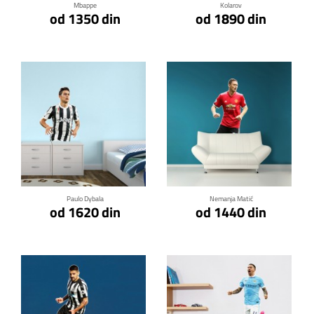
Mbappe
Kolarov
od 1350 din
od 1890 din
Klikni za detalje
Klikni za detalje
Paulo Dybala
Nemanja Matić
od 1620 din
od 1440 din