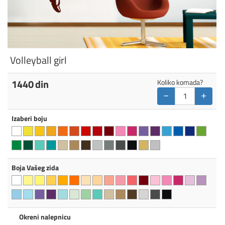
Volleyball girl
1440
din
Koliko komada?
−
+
Izaberi boju
Boja Vašeg zida
Okreni nalepnicu