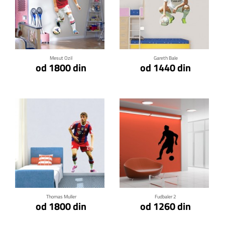
Klikni za detalje
Klikni za detalje
Mesut Ozil
Gareth Bale
od 1800 din
od 1440 din
Klikni za detalje
Klikni za detalje
Thomas Muller
Fudbaler 2
od 1800 din
od 1260 din