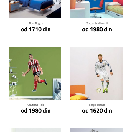
Klikni za detalje
Klikni za detalje
Paul Pogba
Zlatan Ibrahimović
od 1710 din
od 1980 din
Klikni za detalje
Klikni za detalje
Graziano Pelle
Sergio Ramos
od 1980 din
od 1620 din