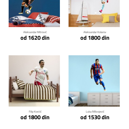
Klikni za detalje
Klikni za detalje
Aleksandar Mitrović
Aleksandar Kolarov
od 1620 din
od 1800 din
Klikni za detalje
Klikni za detalje
Filip Kostić
Luka Milivojević
od 1800 din
od 1530 din