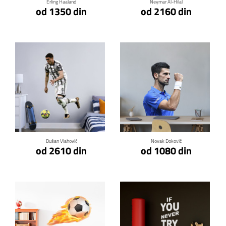
Erling Haaland
Neymar Al-Hilal
od 1350 din
od 2160 din
Klikni za detalje
Klikni za detalje
Dušan Vlahović
Novak Đoković
od 2610 din
od 1080 din