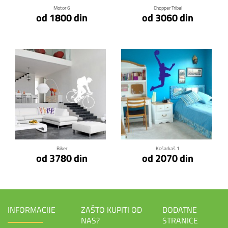
Motor 6
Chopper Tribal
od 1800 din
od 3060 din
Klikni za detalje
Klikni za detalje
Biker
Košarkaš 1
od 3780 din
od 2070 din
INFORMACIJE
ZAŠTO KUPITI OD
DODATNE
NAS?
STRANICE