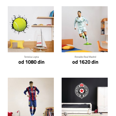
Klikni za detalje
Klikni za detalje
Teniska Lopta
Ronaldo Real Madrid
od 1080 din
od 1620 din
Klikni za detalje
Klikni za detalje