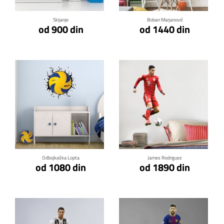
Skijanje
Boban Marjanović
od 900 din
od 1440 din
Klikni za detalje
Klikni za detalje
Odbojkaška Lopta
James Rodriguez
od 1080 din
od 1890 din