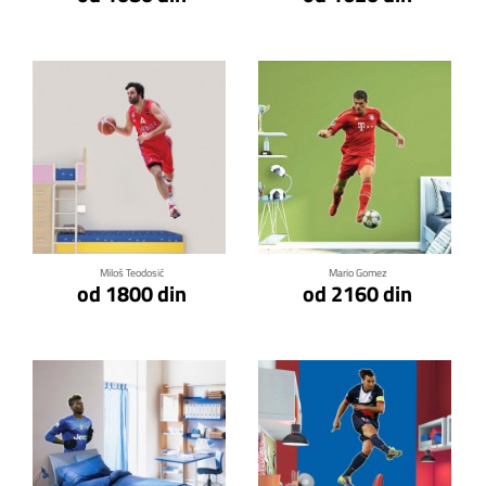
Klikni za detalje
Klikni za detalje
Miloš Teodosić
Mario Gomez
od 1800 din
od 2160 din