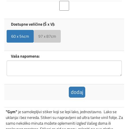
Dostupne veličine (Š x V):
60 x 54cm
97 x 87cm
Vaša napomena:
dodaj
"Gym"
je samolepljivi stiker koji se lepi lako, jednostavno. Lako se
uklanja i bez nereda. Stikeri su napravljeni od ultra tanke vinil folije. Za
samo nekoliko minuta možete oplemeniti izgled Vašeg doma ili
poslovnog prostora. Stikeri za zid se mogu zalepiti na sve glatke