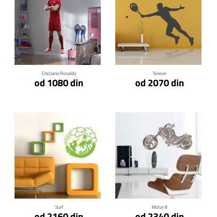
Klikni za detalje
Klikni za detalje
Cristiano Ronaldo
Teniser
od 1080 din
od 2070 din
Klikni za detalje
Klikni za detalje
Surf
Motor 8
od 2160 din
od 2340 din