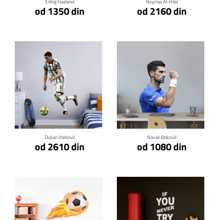
Erling Haaland
Neymar Al-Hilal
od 1350 din
od 2160 din
Klikni za detalje
Klikni za detalje
Dušan Vlahović
Novak Đoković
od 2610 din
od 1080 din