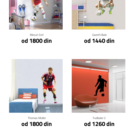
Klikni za detalje
Klikni za detalje
Mesut Ozil
Gareth Bale
od 1800 din
od 1440 din
Klikni za detalje
Klikni za detalje
Thomas Muller
Fudbaler 2
od 1800 din
od 1260 din