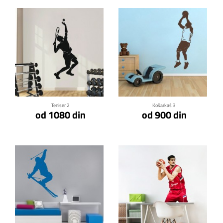
Klikni za detalje
Klikni za detalje
Teniser 2
Košarkaš 3
od 1080 din
od 900 din
Klikni za detalje
Klikni za detalje