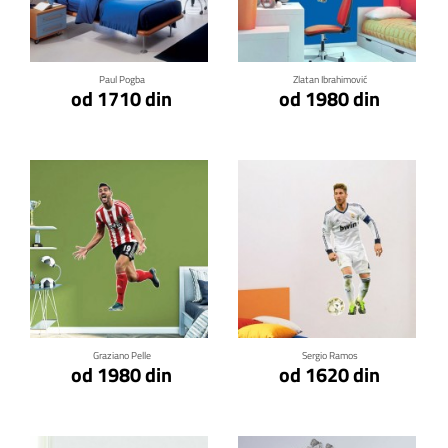
Klikni za detalje
Klikni za detalje
Paul Pogba
Zlatan Ibrahimović
od 1710 din
od 1980 din
Klikni za detalje
Klikni za detalje
Graziano Pelle
Sergio Ramos
od 1980 din
od 1620 din