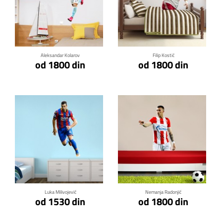
Klikni za detalje
Klikni za detalje
Aleksandar Kolarov
Filip Kostić
od 1800 din
od 1800 din
Klikni za detalje
Klikni za detalje
Luka Milivojević
Nemanja Radonjić
od 1530 din
od 1800 din