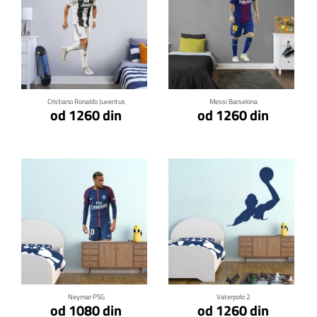
Klikni za detalje
Klikni za detalje
Cristiano Ronaldo Juventus
Messi Barselona
od 1260 din
od 1260 din
Klikni za detalje
Klikni za detalje
Neymar PSG
Vaterpolo 2
od 1080 din
od 1260 din