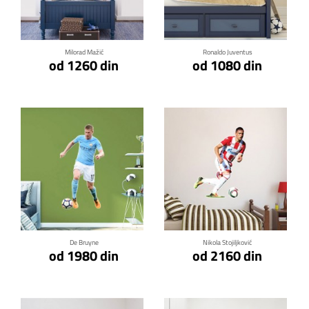
Klikni za detalje
Klikni za detalje
Milorad Mažić
Ronaldo Juventus
od 1260 din
od 1080 din
Klikni za detalje
Klikni za detalje
De Bruyne
Nikola Stojiljković
od 1980 din
od 2160 din