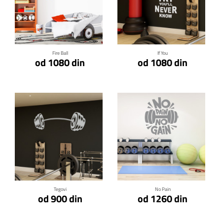
Klikni za detalje
Klikni za detalje
Fire Ball
If You
od 1080 din
od 1080 din
Klikni za detalje
Klikni za detalje
Tegovi
No Pain
od 900 din
od 1260 din