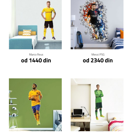
Klikni za detalje
Klikni za detalje
Marco Reus
Messi PSG
od 1440 din
od 2340 din
Klikni za detalje
Klikni za detalje