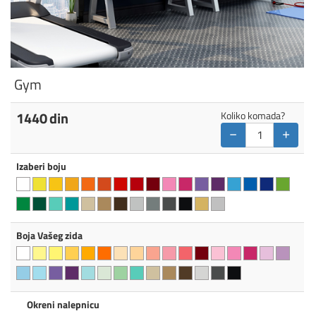
Gym
1440
din
Koliko komada?
−
+
Izaberi boju
Boja Vašeg zida
Okreni nalepnicu