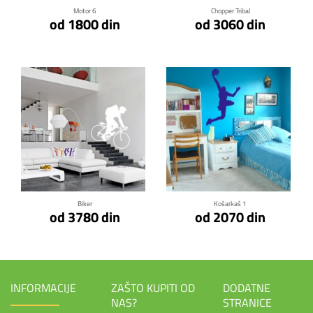
Motor 6
Chopper Tribal
od 1800 din
od 3060 din
Klikni za detalje
Klikni za detalje
Biker
Košarkaš 1
od 3780 din
od 2070 din
INFORMACIJE
ZAŠTO KUPITI OD
DODATNE
NAS?
STRANICE