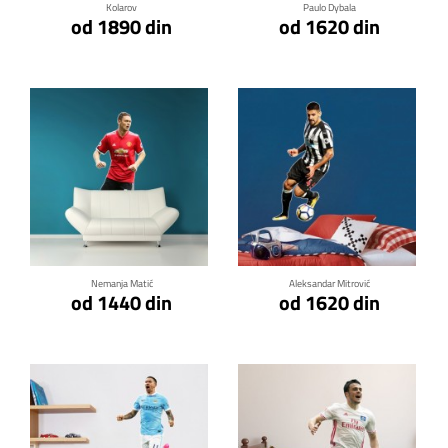
Kolarov
Paulo Dybala
od 1890 din
od 1620 din
Klikni za detalje
Klikni za detalje
Nemanja Matić
Aleksandar Mitrović
od 1440 din
od 1620 din