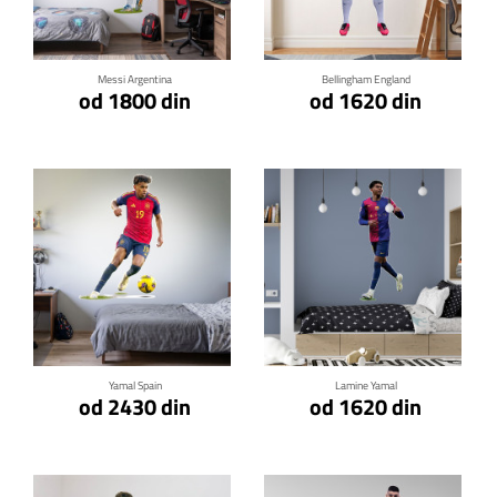
Klikni za detalje
Klikni za detalje
Messi Argentina
Bellingham England
od 1800 din
od 1620 din
Klikni za detalje
Klikni za detalje
Yamal Spain
Lamine Yamal
od 2430 din
od 1620 din