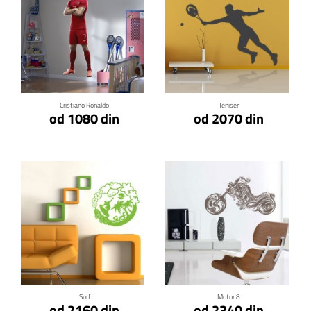
Klikni za detalje
Klikni za detalje
Cristiano Ronaldo
Teniser
od 1080 din
od 2070 din
Klikni za detalje
Klikni za detalje
Surf
Motor 8
od 2160 din
od 2340 din