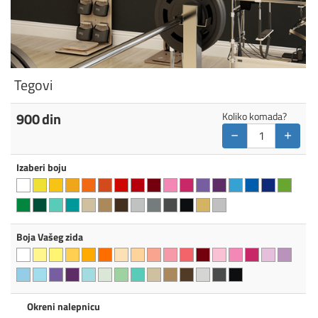
Tegovi
900
din
Koliko komada?
−
+
Izaberi boju
Boja Vašeg zida
Okreni nalepnicu