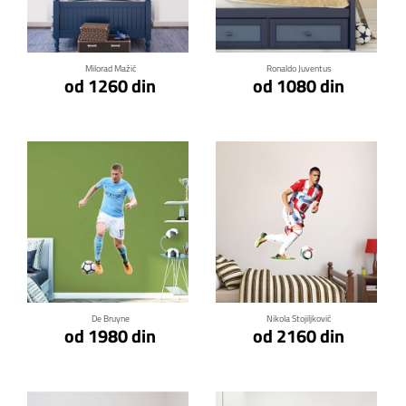
Klikni za detalje
Klikni za detalje
Milorad Mažić
Ronaldo Juventus
od 1260 din
od 1080 din
Klikni za detalje
Klikni za detalje
De Bruyne
Nikola Stojiljković
od 1980 din
od 2160 din