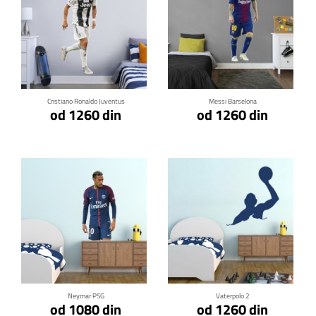
Klikni za detalje
Klikni za detalje
Cristiano Ronaldo Juventus
Messi Barselona
od 1260 din
od 1260 din
Klikni za detalje
Klikni za detalje
Neymar PSG
Vaterpolo 2
od 1080 din
od 1260 din