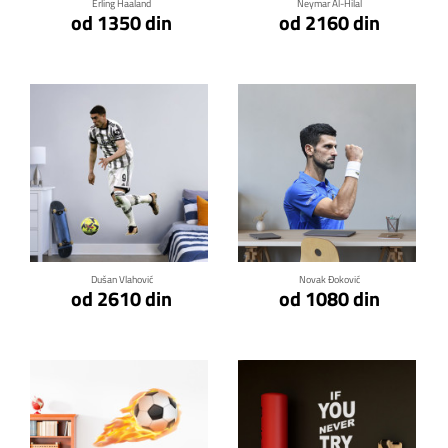
Erling Haaland
Neymar Al-Hilal
od 1350 din
od 2160 din
Klikni za detalje
Klikni za detalje
Dušan Vlahović
Novak Đoković
od 2610 din
od 1080 din