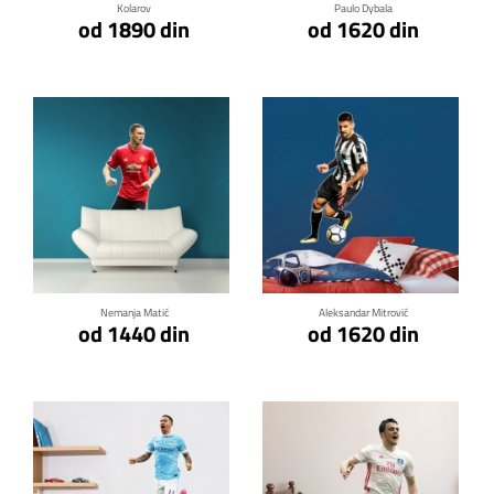
Kolarov
Paulo Dybala
od 1890 din
od 1620 din
Klikni za detalje
Klikni za detalje
Nemanja Matić
Aleksandar Mitrović
od 1440 din
od 1620 din