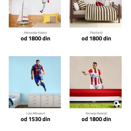
Klikni za detalje
Klikni za detalje
Aleksandar Kolarov
Filip Kostić
od 1800 din
od 1800 din
Klikni za detalje
Klikni za detalje
Luka Milivojević
Nemanja Radonjić
od 1530 din
od 1800 din