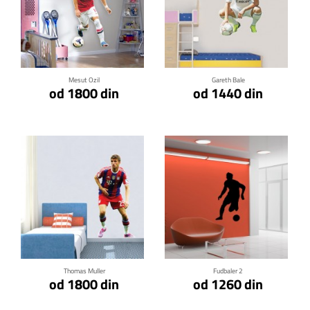
Klikni za detalje
Klikni za detalje
Mesut Ozil
Gareth Bale
od 1800 din
od 1440 din
Klikni za detalje
Klikni za detalje
Thomas Muller
Fudbaler 2
od 1800 din
od 1260 din