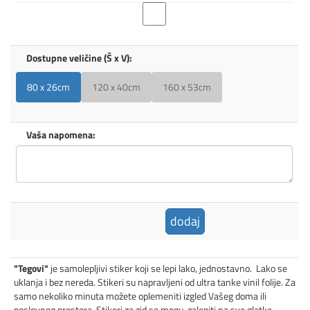
Dostupne veličine (Š x V):
80 x 26cm
120 x 40cm
160 x 53cm
Vaša napomena:
dodaj
"Tegovi"
je samolepljivi stiker koji se lepi lako, jednostavno. Lako se
uklanja i bez nereda. Stikeri su napravljeni od ultra tanke vinil folije. Za
samo nekoliko minuta možete oplemeniti izgled Vašeg doma ili
poslovnog prostora. Stikeri za zid se mogu zalepiti na sve glatke