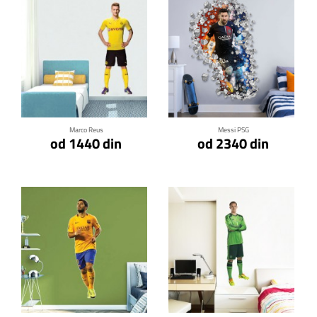
Klikni za detalje
Klikni za detalje
Marco Reus
Messi PSG
od 1440 din
od 2340 din
Klikni za detalje
Klikni za detalje