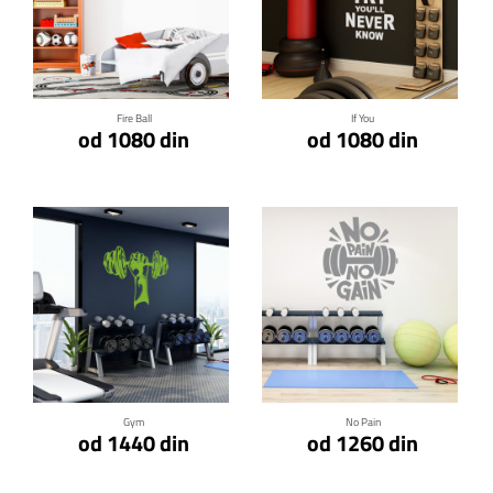
Klikni za detalje
Klikni za detalje
Fire Ball
If You
od 1080 din
od 1080 din
Klikni za detalje
Klikni za detalje
Gym
No Pain
od 1440 din
od 1260 din