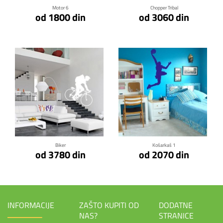
Motor 6
Chopper Tribal
od 1800 din
od 3060 din
Klikni za detalje
Klikni za detalje
Biker
Košarkaš 1
od 3780 din
od 2070 din
INFORMACIJE
ZAŠTO KUPITI OD
DODATNE
NAS?
STRANICE