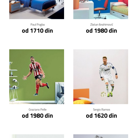
Klikni za detalje
Klikni za detalje
Paul Pogba
Zlatan Ibrahimović
od 1710 din
od 1980 din
Klikni za detalje
Klikni za detalje
Graziano Pelle
Sergio Ramos
od 1980 din
od 1620 din