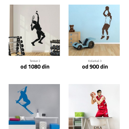
Klikni za detalje
Klikni za detalje
Teniser 2
Košarkaš 3
od 1080 din
od 900 din
Klikni za detalje
Klikni za detalje