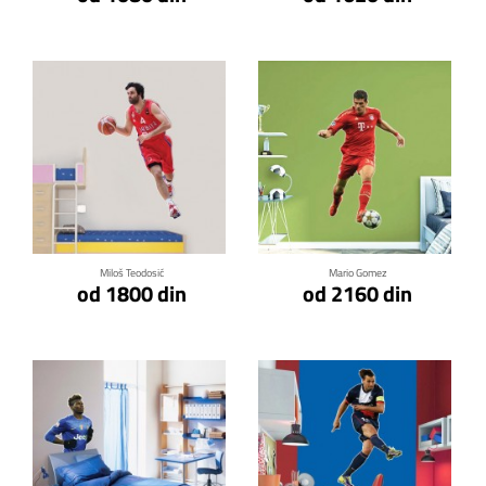
Klikni za detalje
Klikni za detalje
Miloš Teodosić
Mario Gomez
od 1800 din
od 2160 din