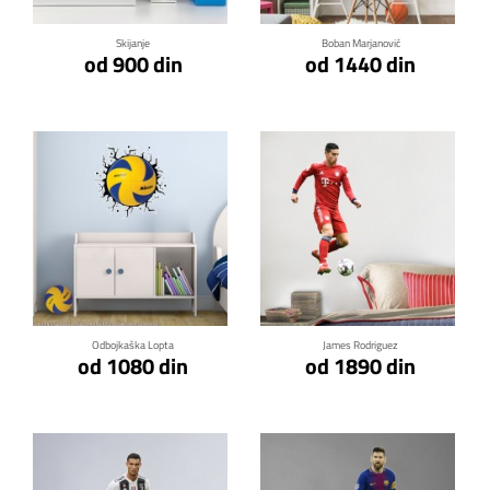
Skijanje
Boban Marjanović
od 900 din
od 1440 din
Klikni za detalje
Klikni za detalje
Odbojkaška Lopta
James Rodriguez
od 1080 din
od 1890 din