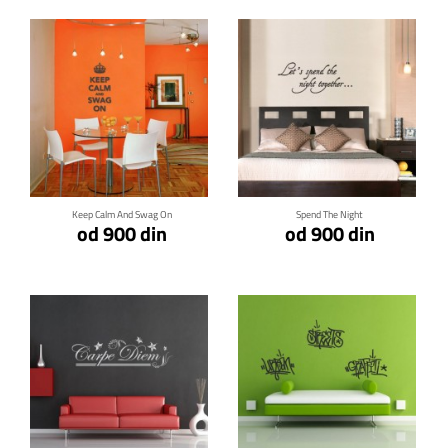
Klikni za detalje
Klikni za detalje
Keep Calm And Swag On
Spend The Night
od 900 din
od 900 din
Klikni za detalje
Klikni za detalje