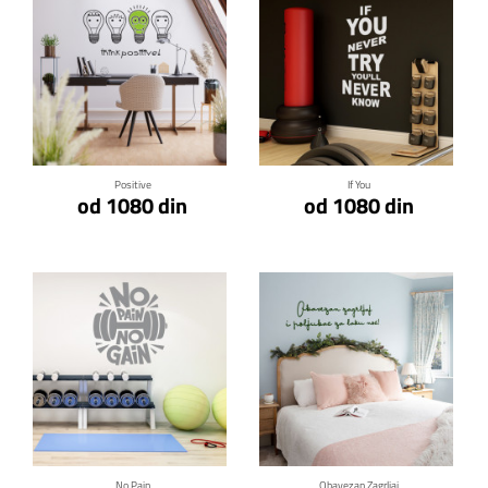
Klikni za detalje
Klikni za detalje
Positive
If You
od 1080 din
od 1080 din
Klikni za detalje
Klikni za detalje
No Pain
Obavezan Zagrljaj