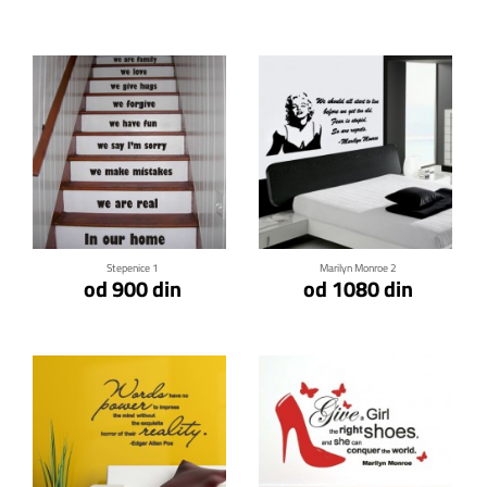
Klikni za detalje
Klikni za detalje
Stepenice 1
Marilyn Monroe 2
od 900 din
od 1080 din