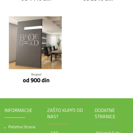
Klikni za detalje
Beograd
od 900 din
INFORMACIJE
ZAŠTO KUPITI OD
DODATNE
NAS?
STRANICE
Početna Strana
FAQ
Priljatelji Sajta