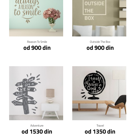
Klikni za detalje
Klikni za detalje
Reason To Smile
Outside The Box
od 900 din
od 900 din
Klikni za detalje
Klikni za detalje
Adventure
Travel
od 1530 din
od 1350 din