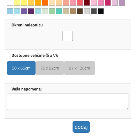
Okreni nalepnicu
Dostupne veličine (Š x V):
50 x 65cm
70 x 92cm
97 x 126cm
Vaša napomena:
dodaj