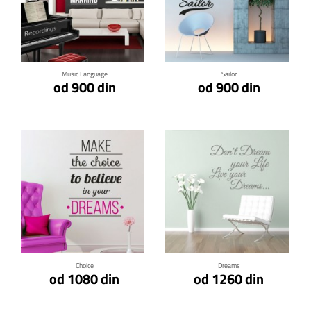
Klikni za detalje
Klikni za detalje
Music Language
Sailor
od 900 din
od 900 din
Klikni za detalje
Klikni za detalje
Choice
Dreams
od 1080 din
od 1260 din