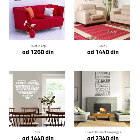
Klikni za detalje
Klikni za detalje
Život Je Lep
Love 1
od 1260 din
od 1440 din
Klikni za detalje
Klikni za detalje
Srce
Love In Different Languages
od 1440 din
od 2340 din