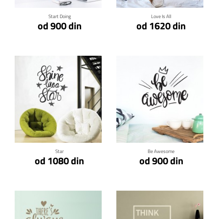
Start Doing
Love Is All
od 900 din
od 1620 din
Klikni za detalje
Klikni za detalje
Star
Be Awesome
od 1080 din
od 900 din