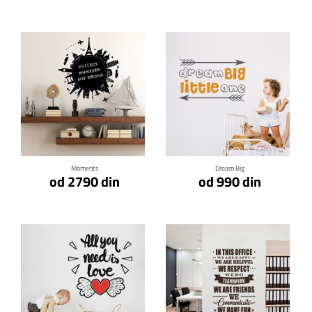
Klikni za detalje
Klikni za detalje
Moments
Dream Big
od 2790 din
od 990 din
Klikni za detalje
Klikni za detalje