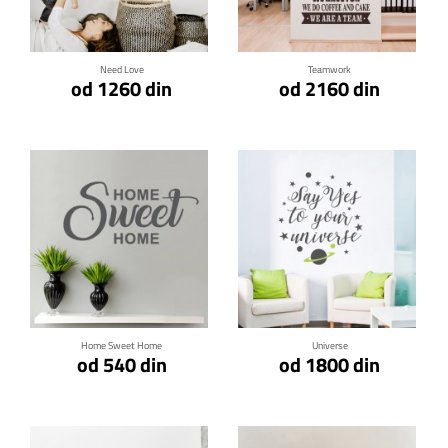
Need Love
Teamwork
od 1260 din
od 2160 din
Klikni za detalje
Klikni za detalje
Home Sweet Home
Universe
od 540 din
od 1800 din