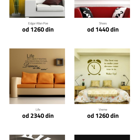
Klikni za detalje
Klikni za detalje
Edgar Allan Poe
Shoes
od 1260 din
od 1440 din
Klikni za detalje
Klikni za detalje
Life
Vreme
od 2340 din
od 1260 din