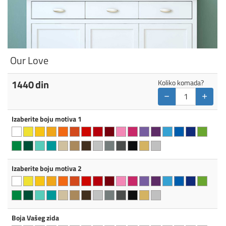
Our Love
1440
din
Koliko komada?
−
+
Izaberite boju motiva 1
Izaberite boju motiva 2
Boja Vašeg zida