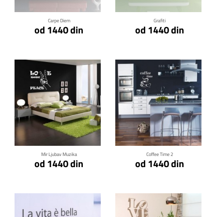
Carpe Diem
Grafiti
od 1440 din
od 1440 din
Klikni za detalje
Klikni za detalje
Mir Ljubav Muzika
Coffee Time 2
od 1440 din
od 1440 din