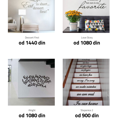
Klikni za detalje
Klikni za detalje
Dessert First
Love Story
od 1440 din
od 1080 din
Klikni za detalje
Klikni za detalje
Alright
Stepenice 2
od 1080 din
od 900 din