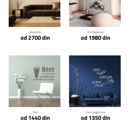
Klikni za detalje
Klikni za detalje
Beautiful
Kimi Raikonen
od 2700 din
od 1980 din
Klikni za detalje
Klikni za detalje
Pivo
Live Laugh Love
od 1440 din
od 1350 din