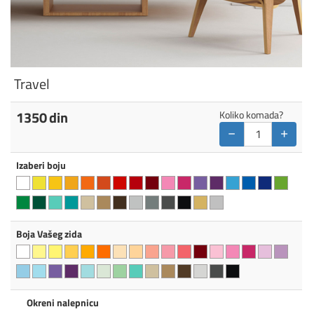
Travel
1350
din
Koliko komada?
−
+
Izaberi boju
Boja Vašeg zida
Okreni nalepnicu