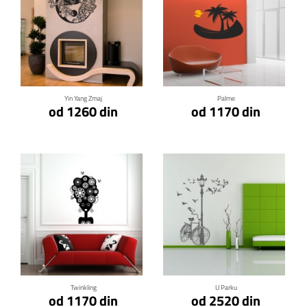
Klikni za detalje
Klikni za detalje
Yin Yang Zmaj
Palme
od 1260 din
od 1170 din
Klikni za detalje
Klikni za detalje
Twinkling
U Parku
od 1170 din
od 2520 din