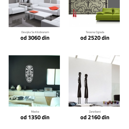
Klikni za detalje
Klikni za detalje
Devojka Sa Kišobranom
Terasna Ograda
od 3060 din
od 2520 din
Klikni za detalje
Klikni za detalje
Maska
Zanzibarci
od 1350 din
od 2160 din