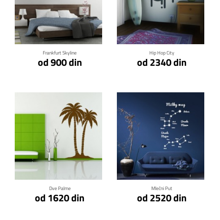
Klikni za detalje
Klikni za detalje
Frankfurt Skyline
Hip Hop City
od 900 din
od 2340 din
Klikni za detalje
Klikni za detalje
Dve Palme
Mlečni Put
od 1620 din
od 2520 din