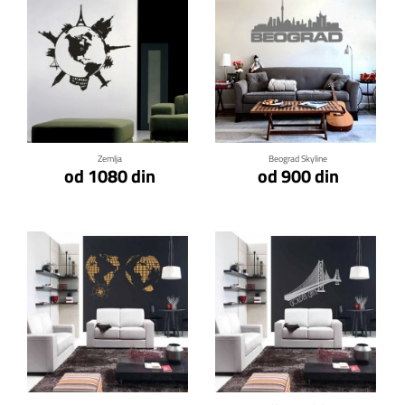
Klikni za detalje
Klikni za detalje
Zemlja
Beograd Skyline
od 1080 din
od 900 din
Klikni za detalje
Klikni za detalje