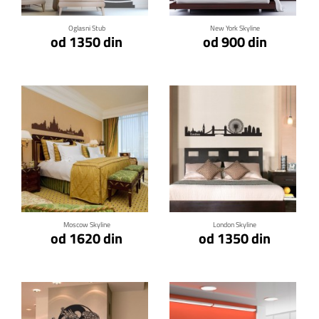
Oglasni Stub
New York Skyline
od 1350 din
od 900 din
Klikni za detalje
Klikni za detalje
Moscow Skyline
London Skyline
od 1620 din
od 1350 din