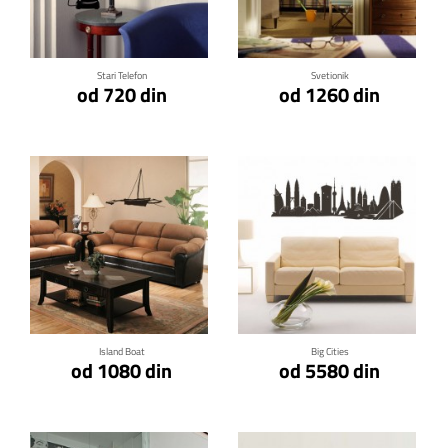
Klikni za detalje
Klikni za detalje
Stari Telefon
Svetionik
od 720 din
od 1260 din
Klikni za detalje
Klikni za detalje
Island Boat
Big Cities
od 1080 din
od 5580 din