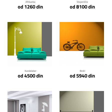
Afrikanka
Stepenište
od 1260 din
od 8100 din
Klikni za detalje
Klikni za detalje
Kandelaber
Bicikl
od 4500 din
od 5940 din