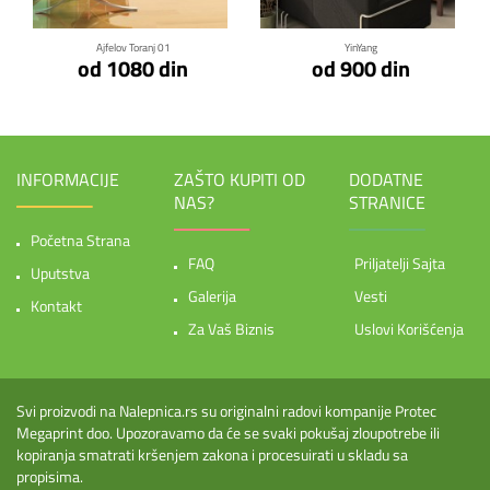
Ajfelov Toranj 01
YinYang
od 1080 din
od 900 din
INFORMACIJE
ZAŠTO KUPITI OD
DODATNE
NAS?
STRANICE
Početna Strana
FAQ
Priljatelji Sajta
Uputstva
Galerija
Vesti
Kontakt
Za Vaš Biznis
Uslovi Korišćenja
Svi proizvodi na Nalepnica.rs su originalni radovi kompanije Protec
Megaprint doo. Upozoravamo da će se svaki pokušaj zloupotrebe ili
kopiranja smatrati kršenjem zakona i procesuirati u skladu sa
propisima.