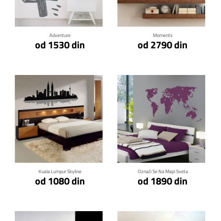
Klikni za detalje
Klikni za detalje
Adventure
Moments
od 1530 din
od 2790 din
Klikni za detalje
Klikni za detalje
Kuala Lumpur Skyline
Označi Se Na Mapi Sveta
od 1080 din
od 1890 din