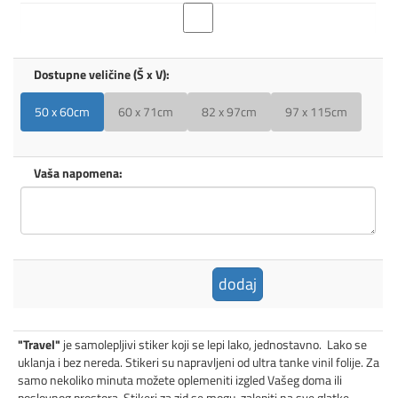
Dostupne veličine (Š x V):
50 x 60cm
60 x 71cm
82 x 97cm
97 x 115cm
Vaša napomena:
dodaj
"Travel"
je samolepljivi stiker koji se lepi lako, jednostavno. Lako se
uklanja i bez nereda. Stikeri su napravljeni od ultra tanke vinil folije. Za
samo nekoliko minuta možete oplemeniti izgled Vašeg doma ili
poslovnog prostora. Stikeri za zid se mogu zalepiti na sve glatke