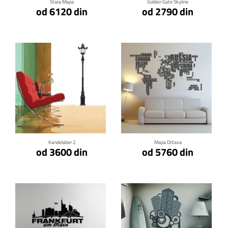
Stara Mapa
Golden Gate Skyline
od 6120 din
od 2790 din
Klikni za detalje
Klikni za detalje
Kandelaber 2
Mapa Država
od 3600 din
od 5760 din