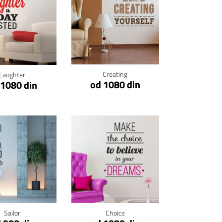
Klikni za detalje
kni za detalje
Creating
Laughter
od 1080 din
 1080 din
kni za detalje
Klikni za detalje
Sailor
Choice