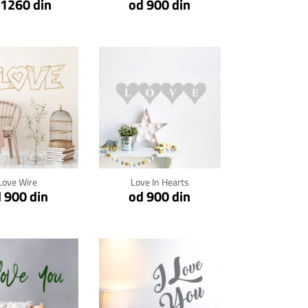
 1260 din
od 900 din
kni za detalje
Klikni za detalje
Love Wire
Love In Hearts
 900 din
od 900 din