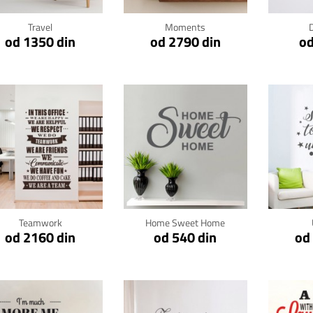
Travel
Moments
od 1350 din
od 2790 din
od
Klikni za detalje
Klikni za detalje
Kli
Teamwork
Home Sweet Home
od 2160 din
od 540 din
od