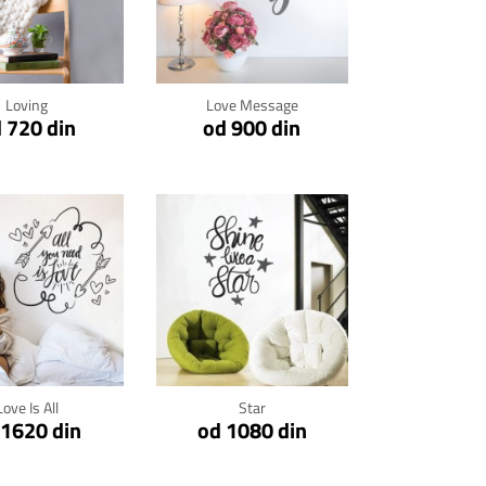
kni za detalje
Klikni za detalje
Loving
Love Message
 720 din
od 900 din
kni za detalje
Klikni za detalje
Love Is All
Star
 1620 din
od 1080 din