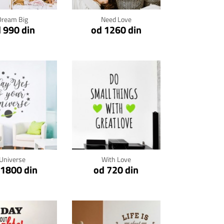
Dream Big
Need Love
 990 din
od 1260 din
kni za detalje
Klikni za detalje
Universe
With Love
 1800 din
od 720 din