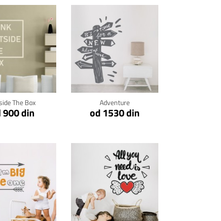
kni za detalje
Klikni za detalje
side The Box
Adventure
 900 din
od 1530 din
kni za detalje
Klikni za detalje