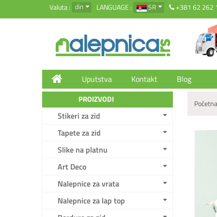
din
Valuta :
LANGUAGE :
SR
+381 62 262 
Uputstva
Kontakt
Blog
PROIZVODI
Početna
Stikeri za zid
Tapete za zid
Slike na platnu
Art Deco
Nalepnice za vrata
Nalepnice za lap top