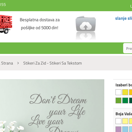
155
slanje sl
Besplatna dostava za
pošiljke od 5000 din!
 Strana
Stikeri Za Zid - Stikeri Sa Tekstom
Izaberi b
Boja Vaš