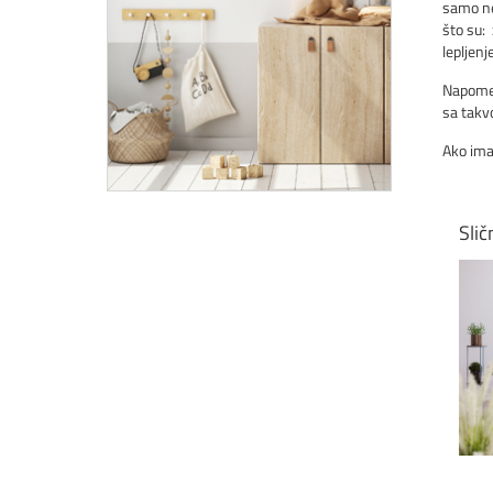
samo ne
što su: 
lepljenje
Napomen
sa tak
Ako ima
Slič