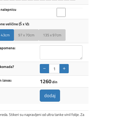
 nalepnicu
ne veličine (Š x V):
x 43cm
97 x 70cm
135 x 97cm
napomena:
 komada?
−
+
1260
 iznos:
din
dodaj
reda. Stikeri su napravljeni od ultra tanke vinil folije. Za