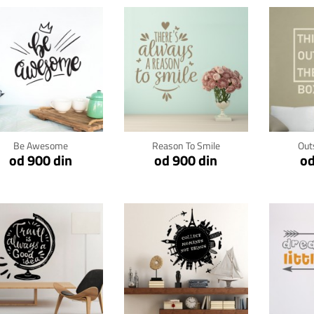
Klikni za detalje
Klikni za detalje
Kli
Be Awesome
Reason To Smile
Out
od 900 din
od 900 din
od
Klikni za detalje
Klikni za detalje
Kli