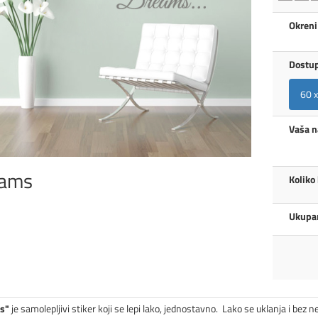
Okreni
Dostup
60 
Vaša 
ams
Koliko
Ukupan
s"
je samolepljivi stiker koji se lepi lako, jednostavno. Lako se uklanja i bez ne