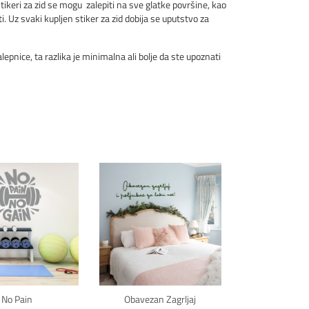
keri za zid se mogu zalepiti na sve glatke površine, kao
i. Uz svaki kupljen stiker za zid dobija se uputstvo za
pnice, ta razlika je minimalna ali bolje da ste upoznati
kni za detalje
Klikni za detalje
No Pain
Obavezan Zagrljaj