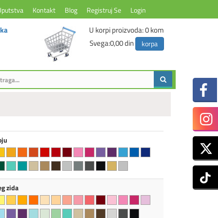
Uputstva
Kontakt
Blog
Registruj Se
Login
ika
U korpi proizvoda:
0
kom
Svega:
0,00 din
korpa
oju
eg zida