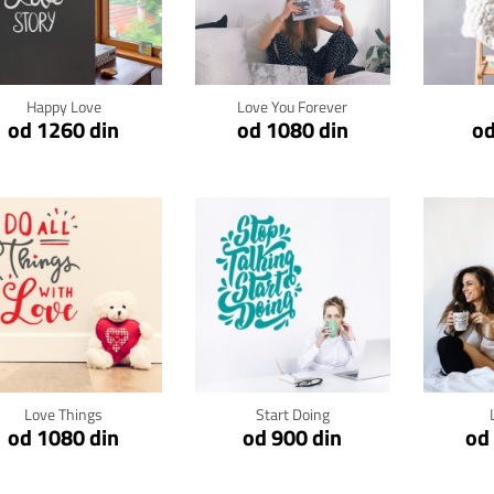
Klikni za detalje
Klikni za detalje
Kli
Happy Love
Love You Forever
od 1260 din
od 1080 din
od
Klikni za detalje
Klikni za detalje
Kli
Love Things
Start Doing
od 1080 din
od 900 din
od