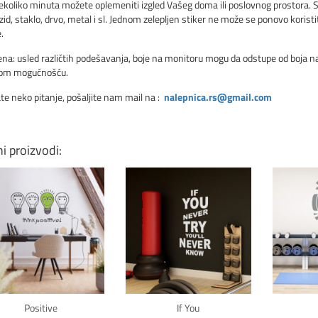
koliko minuta možete oplemeniti izgled Vašeg doma ili poslovnog prostora. Sti
zid, staklo, drvo, metal i sl. Jednom zelepljen stiker ne može se ponovo koristit
.
a: usled različtih podešavanja, boje na monitoru mogu da odstupe od boja nale
vom mogućnošću.
te neko pitanje, pošaljite nam mail na :
nalepnica.rs@gmail.com
ni proizvodi:
Klikni za detalje
Klikni za detalje
Kli
Positive
If You