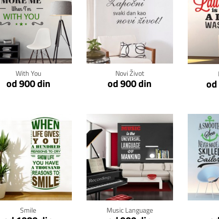
Klikni za detalje
Klikni za detalje
Kli
With You
Novi Život
od 900 din
od 900 din
od
Klikni za detalje
Klikni za detalje
Kli
Smile
Music Language