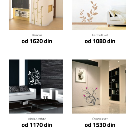
Klikni za detalje
Klikni za detalje
Bambus
Listovi I Cvet
od 1620 din
od 1080 din
Klikni za detalje
Klikni za detalje
Black & White
Čarobni Cvet
od 1170 din
od 1530 din