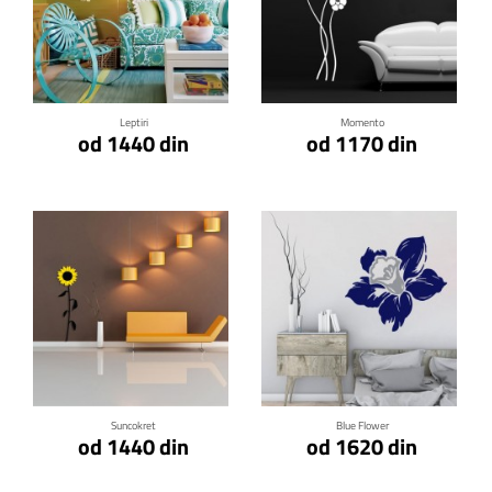
Klikni za detalje
Klikni za detalje
Leptiri
Momento
od 1440 din
od 1170 din
Klikni za detalje
Klikni za detalje
Suncokret
Blue Flower
od 1440 din
od 1620 din