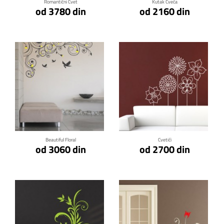
Romantični Cvet
Kutak Cveća
od 3780 din
od 2160 din
Klikni za detalje
Klikni za detalje
Beautiful Floral
Cvetići
od 3060 din
od 2700 din