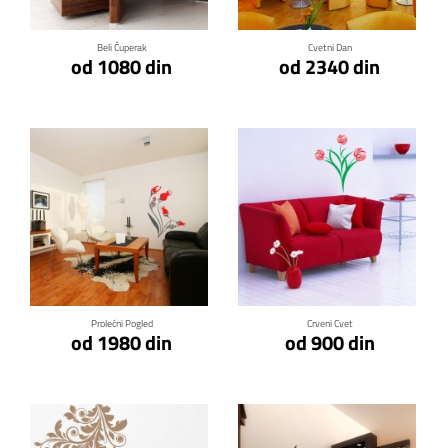
Beli Čuperak
Cvetni Dan
od 1080 din
od 2340 din
Klikni za detalje
Klikni za detalje
Prolećni Pogled
Crveni Cvet
od 1980 din
od 900 din