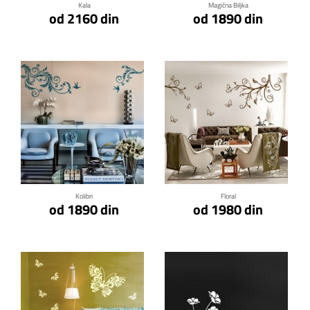
Kala
Magična Biljka
od 2160 din
od 1890 din
Klikni za detalje
Klikni za detalje
Kolibri
Floral
od 1890 din
od 1980 din