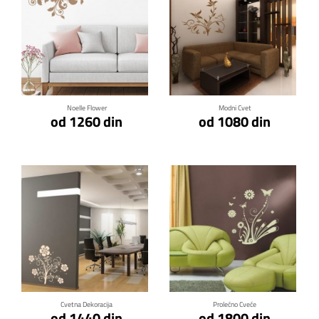
Klikni za detalje
Klikni za detalje
Noelle Flower
Modni Cvet
od 1260 din
od 1080 din
Klikni za detalje
Klikni za detalje
Cvetna Dekoracija
Prolećno Cveće
od 1440 din
od 1800 din