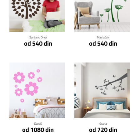
Klikni za detalje
Klikni za detalje
Sunčano Drvo
Maslačak
od 540 din
od 540 din
Klikni za detalje
Klikni za detalje
Cvetić
Grana
od 1080 din
od 720 din