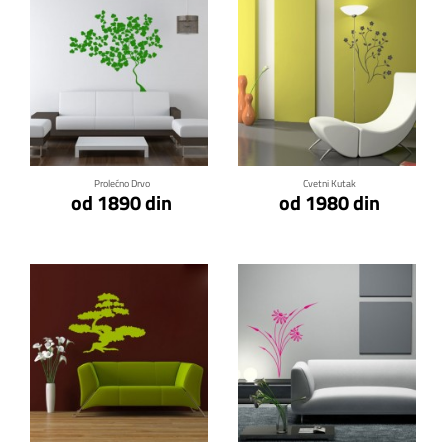
Klikni za detalje
Klikni za detalje
Prolećno Drvo
Cvetni Kutak
od 1890 din
od 1980 din
Klikni za detalje
Klikni za detalje