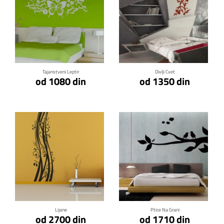
Klikni za detalje
Klikni za detalje
Tajanstveni Leptir
Divlji Cvet
od 1080 din
od 1350 din
Klikni za detalje
Klikni za detalje
Lijane
Ptice Na Grani
od 2700 din
od 1710 din