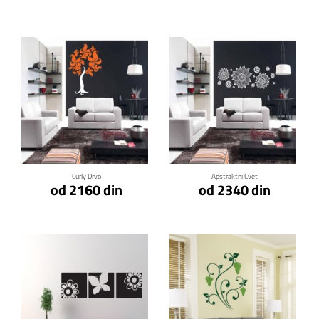
Klikni za detalje
Klikni za detalje
Curly Drvo
Apstraktni Cvet
od 2160 din
od 2340 din