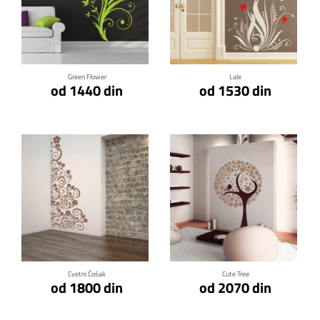
Klikni za detalje
Klikni za detalje
Green Flower
Lale
od 1440 din
od 1530 din
Klikni za detalje
Klikni za detalje
Cvetni Ćošak
Cute Tree
od 1800 din
od 2070 din