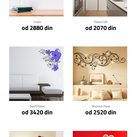
Klikni za detalje
Klikni za detalje
Cveće
Flower Gift
od 2880 din
od 2070 din
Klikni za detalje
Klikni za detalje
Swirl Flower
Abstract Floral
od 3420 din
od 2520 din