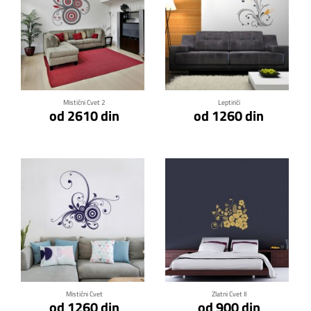
Klikni za detalje
Klikni za detalje
Mistični Cvet 2
Leptirići
od 2610 din
od 1260 din
Klikni za detalje
Klikni za detalje
Mistični Cvet
Zlatni Cvet II
od 1260 din
od 900 din