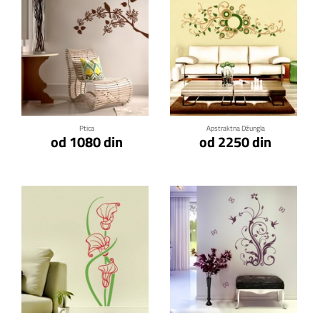
Klikni za detalje
Klikni za detalje
Ptica
Apstraktna Džungla
od 1080 din
od 2250 din
Klikni za detalje
Klikni za detalje