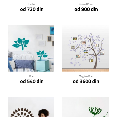
Herba
Grana I Ptice
od 720 din
od 900 din
Klikni za detalje
Klikni za detalje
Drvo
Magično Drvo
od 540 din
od 3600 din