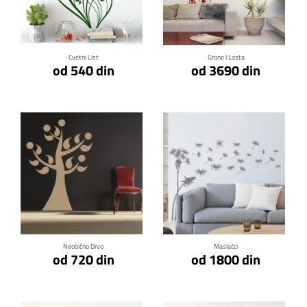
Klikni za detalje
Klikni za detalje
Cvetni List
Grane I Lasta
od 540 din
od 3690 din
Klikni za detalje
Klikni za detalje
Neobično Drvo
Maslačci
od 720 din
od 1800 din