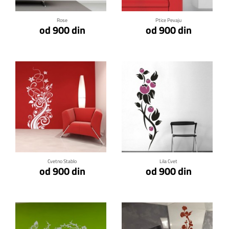
Rose
Ptice Pevaju
od 900 din
od 900 din
Klikni za detalje
Klikni za detalje
Cvetno Stablo
Lila Cvet
od 900 din
od 900 din