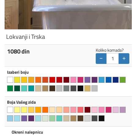
Lokvanji i Trska
1080
din
Koliko komada?
−
+
Izaberi boju
Boja Vašeg zida
Okreni nalepnicu