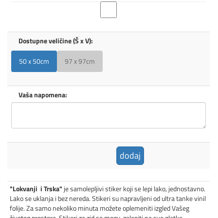
Dostupne veličine (Š x V):
50 x 50cm
97 x 97cm
Vaša napomena:
dodaj
"Lokvanji i Trska"
je samolepljivi stiker koji se lepi lako, jednostavno.
Lako se uklanja i bez nereda. Stikeri su napravljeni od ultra tanke vinil
folije. Za samo nekoliko minuta možete oplemeniti izgled Vašeg
životog prostora. Stikeri za zid se mogu zalepiti na sve glatke