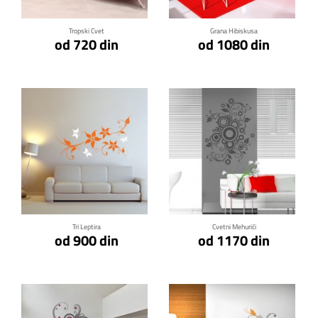
Tropski Cvet
Grana Hibiskusa
od 720 din
od 1080 din
Klikni za detalje
Klikni za detalje
Tri Leptira
Cvetni Mehurići
od 900 din
od 1170 din