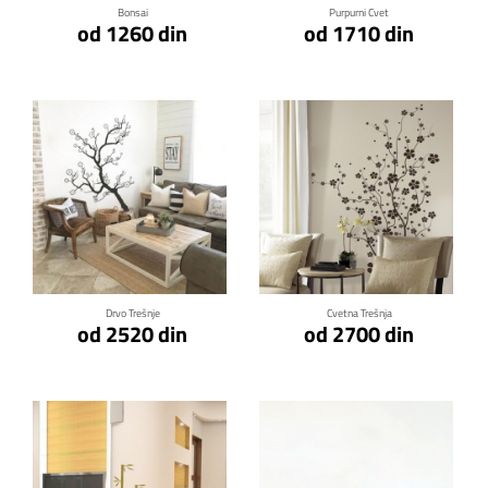
Bonsai
Purpurni Cvet
od 1260 din
od 1710 din
Klikni za detalje
Klikni za detalje
Drvo Trešnje
Cvetna Trešnja
od 2520 din
od 2700 din