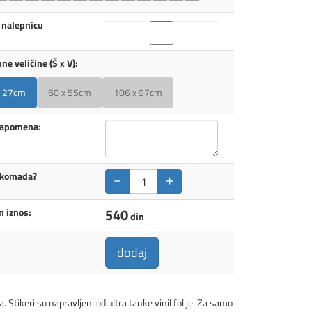
 nalepnicu
ne veličine (Š x V):
x 27cm
60 x 55cm
106 x 97cm
napomena:
 komada?
−
+
540
 iznos:
din
dodaj
a. Stikeri su napravljeni od ultra tanke vinil folije. Za samo