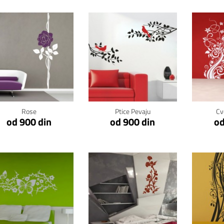
Klikni za detalje
Klikni za detalje
Kli
Rose
Ptice Pevaju
Cv
od 900 din
od 900 din
od
Klikni za detalje
Klikni za detalje
Kli