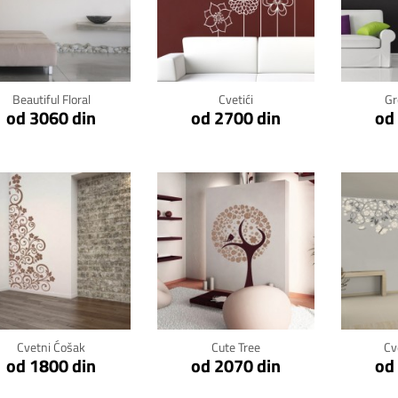
Klikni za detalje
Klikni za detalje
Kli
Beautiful Floral
Cvetići
Gr
od 3060 din
od 2700 din
od
Klikni za detalje
Klikni za detalje
Kli
Cvetni Ćošak
Cute Tree
Cv
od 1800 din
od 2070 din
od