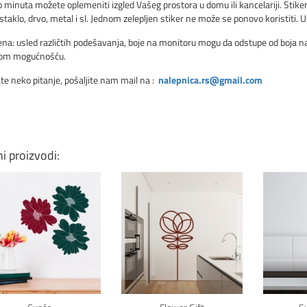
 minuta možete oplemeniti izgled Vašeg prostora u domu ili kancelariji. Stiker
 staklo, drvo, metal i sl. Jednom zelepljen stiker ne može se ponovo koristiti. U
a: usled različtih podešavanja, boje na monitoru mogu da odstupe od boja nale
vom mogućnošću.
te neko pitanje, pošaljite nam mail na :
nalepnica.rs@gmail.com
ni proizvodi:
Klikni za detalje
Klikni za detalje
Kli