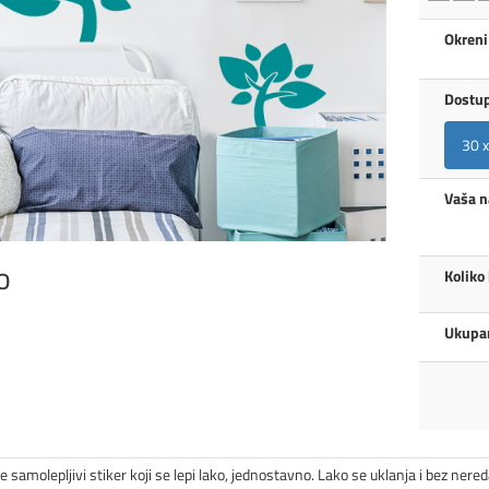
Okreni
Dostup
30 
Vaša 
o
Koliko
Ukupan
e samolepljivi stiker koji se lepi lako, jednostavno. Lako se uklanja i bez nered