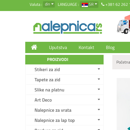
din
Valuta :
LANGUAGE :
SR
+381 62 262 
Uputstva
Kontakt
Blog
PROIZVODI
Početna
Stikeri za zid
Tapete za zid
Slike na platnu
Art Deco
Nalepnice za vrata
Nalepnice za lap top