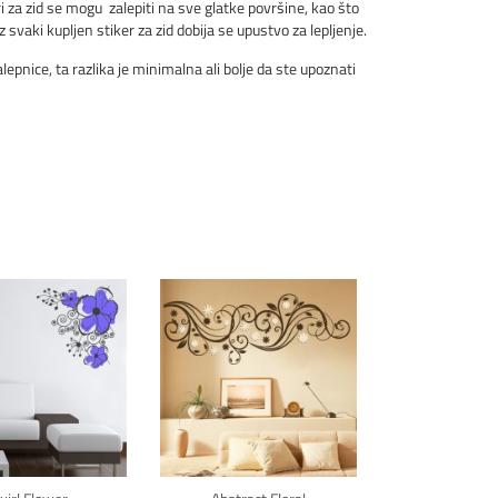
i za zid se mogu zalepiti na sve glatke površine, kao što
z svaki kupljen stiker za zid dobija se upustvo za lepljenje.
pnice, ta razlika je minimalna ali bolje da ste upoznati
kni za detalje
Klikni za detalje