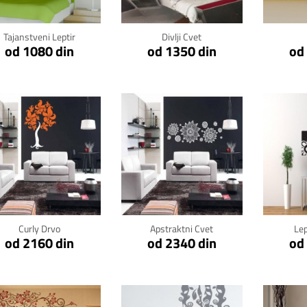
Tajanstveni Leptir
Divlji Cvet
od 1080 din
od 1350 din
od
Klikni za detalje
Klikni za detalje
Kli
Curly Drvo
Apstraktni Cvet
Lep
od 2160 din
od 2340 din
od