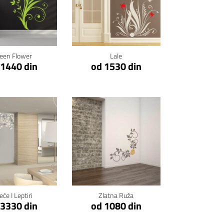
kni za detalje
Klikni za detalje
een Flower
Lale
 1440 din
od 1530 din
kni za detalje
Klikni za detalje
eće I Leptiri
Zlatna Ruža
 3330 din
od 1080 din