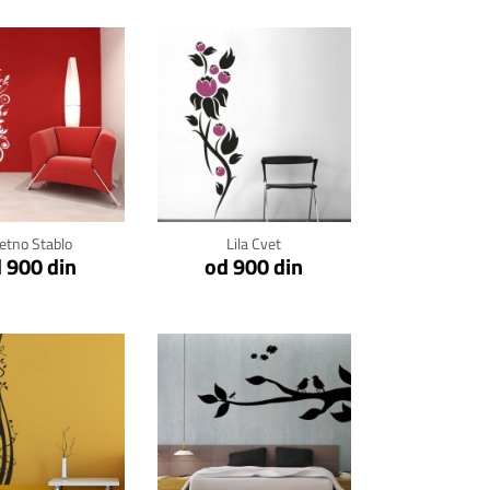
kni za detalje
Klikni za detalje
etno Stablo
Lila Cvet
 900 din
od 900 din
kni za detalje
Klikni za detalje