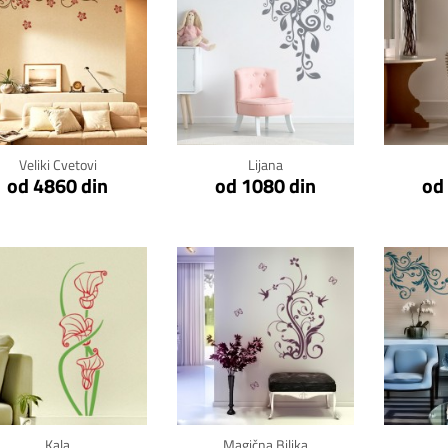
Klikni za detalje
Klikni za detalje
Kli
Veliki Cvetovi
Lijana
od 4860 din
od 1080 din
od
Klikni za detalje
Klikni za detalje
Kli
Kala
Magična Biljka