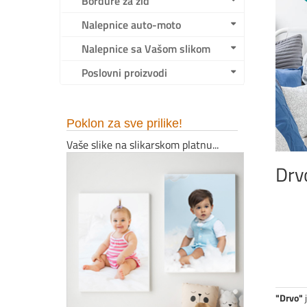
Bordure za zid
Nalepnice auto-moto
Nalepnice sa Vašom slikom
Poslovni proizvodi
Poklon za sve prilike!
Vaše slike na slikarskom platnu...
Drv
"Drvo"
j