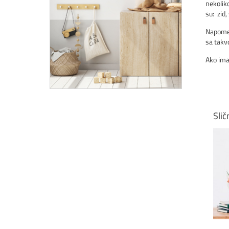
nekoliko
su: zid,
Napomen
sa tak
Ako ima
Slič