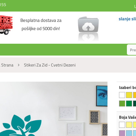
155
slanje sl
Besplatna dostava za
pošiljke od 5000 din!
 Strana
Stikeri Za Zid - Cvetni Dezeni
Izaberi b
Boja Vaš