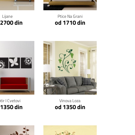
Lijane
Ptice Na Grani
 2700 din
od 1710 din
kni za detalje
Klikni za detalje
tir I Cvetovi
Vinova Loza
 1350 din
od 1350 din