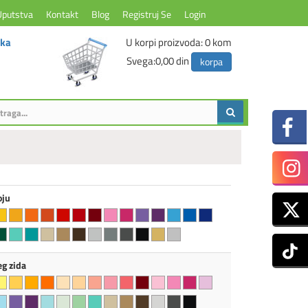
Uputstva
Kontakt
Blog
Registruj Se
Login
ika
U korpi proizvoda:
0
kom
Svega:
0,00 din
korpa
oju
eg zida