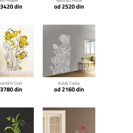
wirl Flower
Abstract Floral
 3420 din
od 2520 din
kni za detalje
Klikni za detalje
antični Cvet
Kutak Cveća
 3780 din
od 2160 din