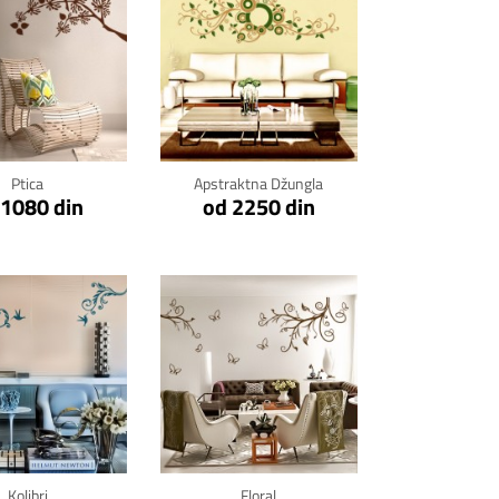
kni za detalje
Klikni za detalje
Ptica
Apstraktna Džungla
 1080 din
od 2250 din
kni za detalje
Klikni za detalje
Kolibri
Floral