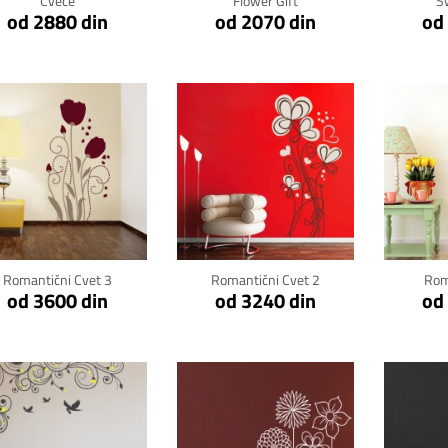
Cveće
Flower Gift
S
od 2880 din
od 2070 din
od
Klikni za detalje
Klikni za detalje
Kli
Romantični Cvet 3
Romantični Cvet 2
Rom
od 3600 din
od 3240 din
od