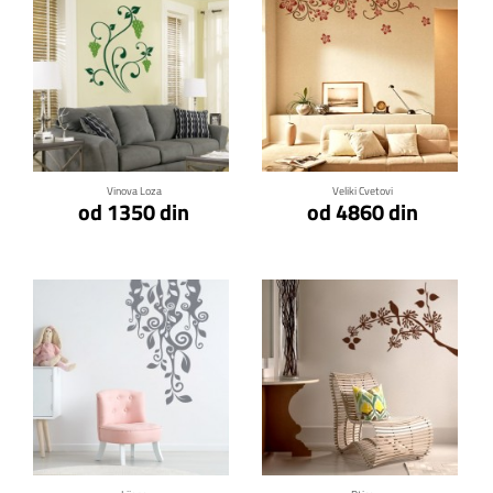
Klikni za detalje
Klikni za detalje
Vinova Loza
Veliki Cvetovi
od 1350 din
od 4860 din
Klikni za detalje
Klikni za detalje