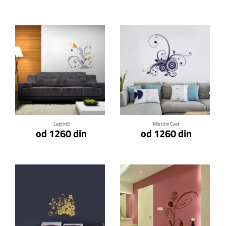
Klikni za detalje
Klikni za detalje
Leptirići
Mistični Cvet
od 1260 din
od 1260 din