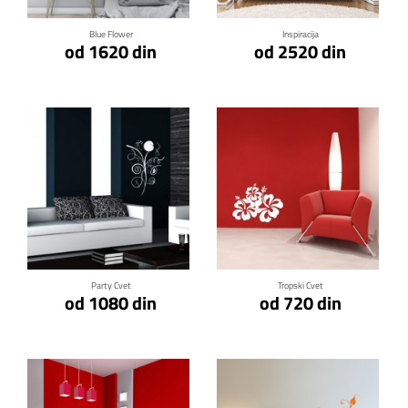
Blue Flower
Inspiracija
od 1620 din
od 2520 din
Klikni za detalje
Klikni za detalje
Party Cvet
Tropski Cvet
od 1080 din
od 720 din