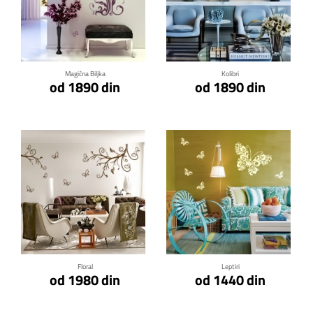
Klikni za detalje
Klikni za detalje
Magična Biljka
Kolibri
od 1890 din
od 1890 din
Klikni za detalje
Klikni za detalje
Floral
Leptiri
od 1980 din
od 1440 din