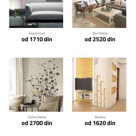
Klikni za detalje
Klikni za detalje
Purpurni Cvet
Drvo Trešnje
od 1710 din
od 2520 din
Klikni za detalje
Klikni za detalje
Cvetna Trešnja
Bambus
od 2700 din
od 1620 din