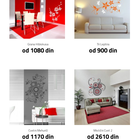
Klikni za detalje
Klikni za detalje
Grana Hibiskusa
Tri Leptira
od 1080 din
od 900 din
Klikni za detalje
Klikni za detalje
Cvetni Mehurići
Mistični Cvet 2
od 1170 din
od 2610 din