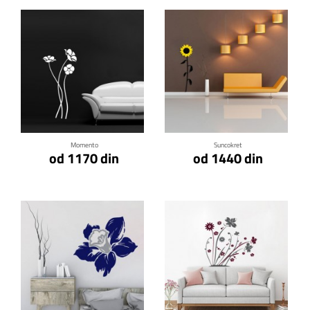
Klikni za detalje
Klikni za detalje
Momento
Suncokret
od 1170 din
od 1440 din
Klikni za detalje
Klikni za detalje