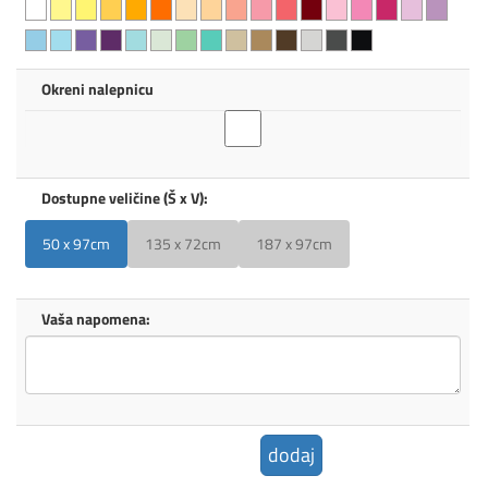
Okreni nalepnicu
Dostupne veličine (Š x V):
50 x 97cm
135 x 72cm
187 x 97cm
Vaša napomena:
dodaj