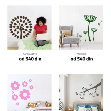
Klikni za detalje
Klikni za detalje
Sunčano Drvo
Maslačak
od 540 din
od 540 din
Klikni za detalje
Klikni za detalje