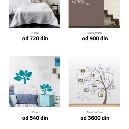
Klikni za detalje
Klikni za detalje
Herba
Grana I Ptice
od 720 din
od 900 din
Klikni za detalje
Klikni za detalje
Drvo
Magično Drvo
od 540 din
od 3600 din