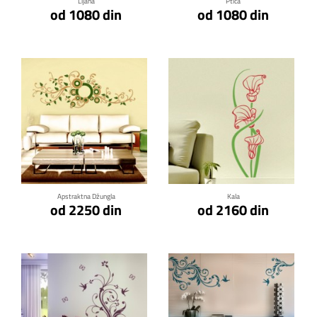
Lijana
Ptica
od 1080 din
od 1080 din
Klikni za detalje
Klikni za detalje
Apstraktna Džungla
Kala
od 2250 din
od 2160 din