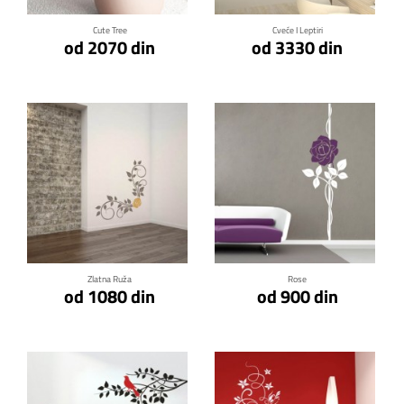
Cute Tree
Cveće I Leptiri
od 2070 din
od 3330 din
Klikni za detalje
Klikni za detalje
Zlatna Ruža
Rose
od 1080 din
od 900 din