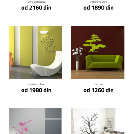
Drvo Bambusa
Prolećno Drvo
od 2160 din
od 1890 din
Klikni za detalje
Klikni za detalje
Cvetni Kutak
Bonsai
od 1980 din
od 1260 din