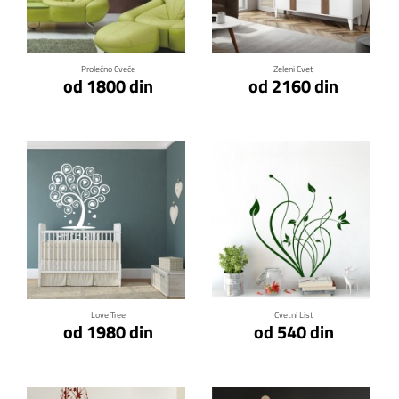
Klikni za detalje
Klikni za detalje
Prolećno Cveće
Zeleni Cvet
od 1800 din
od 2160 din
Klikni za detalje
Klikni za detalje
Love Tree
Cvetni List
od 1980 din
od 540 din