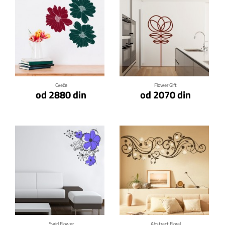
Klikni za detalje
Klikni za detalje
Cveće
Flower Gift
od 2880 din
od 2070 din
Klikni za detalje
Klikni za detalje
Swirl Flower
Abstract Floral