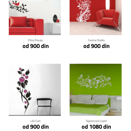
Klikni za detalje
Klikni za detalje
Ptice Pevaju
Cvetno Stablo
od 900 din
od 900 din
Klikni za detalje
Klikni za detalje
Lila Cvet
Tajanstveni Leptir
od 900 din
od 1080 din