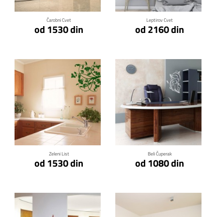
Čarobni Cvet
Leptirov Cvet
od 1530 din
od 2160 din
Klikni za detalje
Klikni za detalje
Zeleni List
Beli Čuperak
od 1530 din
od 1080 din