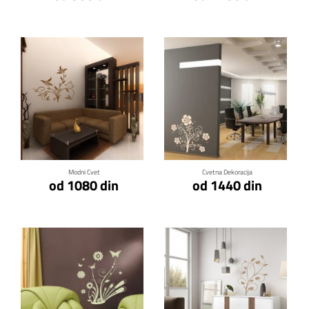
Klikni za detalje
Klikni za detalje
Modni Cvet
Cvetna Dekoracija
od 1080 din
od 1440 din