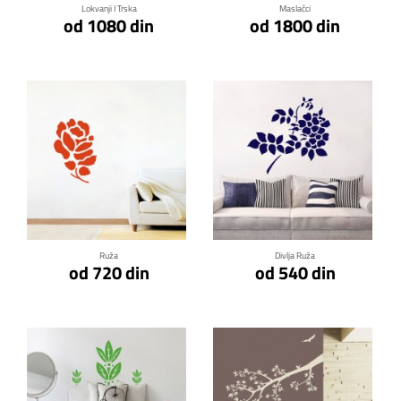
Lokvanji I Trska
Maslačci
od 1080 din
od 1800 din
Klikni za detalje
Klikni za detalje
Ruža
Divlja Ruža
od 720 din
od 540 din