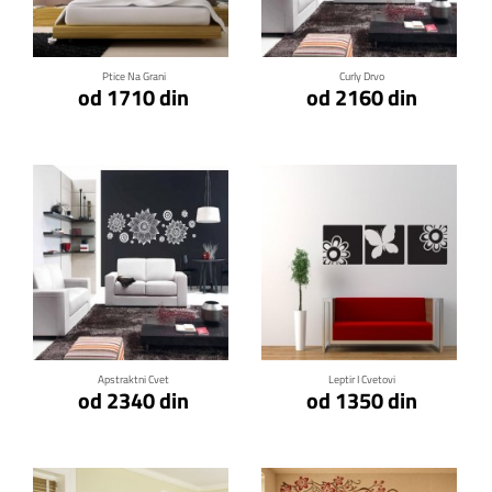
Ptice Na Grani
Curly Drvo
od 1710 din
od 2160 din
Klikni za detalje
Klikni za detalje
Apstraktni Cvet
Leptir I Cvetovi
od 2340 din
od 1350 din