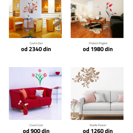
Klikni za detalje
Klikni za detalje
Cvetni Dan
Prolećni Pogled
od 2340 din
od 1980 din
Klikni za detalje
Klikni za detalje
Crveni Cvet
Noelle Flower
od 900 din
od 1260 din