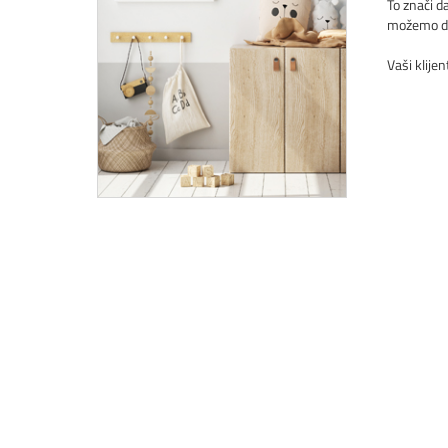
To znači d
možemo da 
Vaši klijen