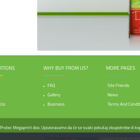
ATIONS
WHY BUY FROM US?
MORE PAGES
FAQ
Site Friends
Gallery
News
 Us
Business
Terms And Condit
e Protec Megaprint doo. Upozoravamo da će se svaki pokušaj zloupotrebe ili ko