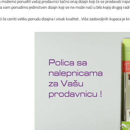
a možemo ponuditi vašoj prodavnici tačno onaj dizajn koji će se prodavati najv
vam ponudimo jedinstven dizajn koji se ne može naći u bilo kojoj drugoj radn
ti će ceniti veliku ponudu dizajna i visok kvalitet . Više zadovoljnih kupaca je kra