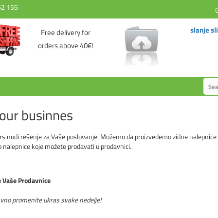
62 155
slanje sl
Free delivery for
orders above 40€!
your businnes
rs nudi rešenje za Vaše poslovanje. Možemo da proizvedemo zidne nalepnice za 
 nalepnice koje možete prodavati u prodavnici.
e Vaše Prodavnice
avno promenite ukras svake nedelje!