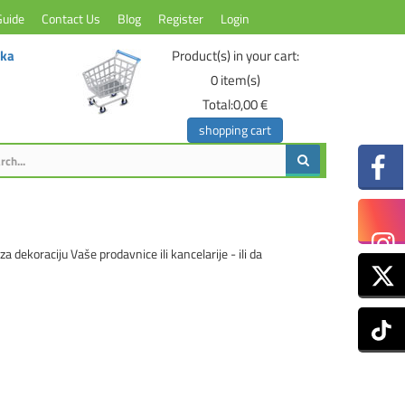
Guide
Contact Us
Blog
Register
Login
ika
Product(s) in your cart:
0
item(s)
Total:
0,00 €
shopping cart
dekoraciju Vaše prodavnice ili kancelarije - ili da