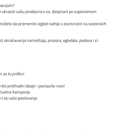
ampanjom?
eni ukrasiti vašu prodavnicu sa dizajnom po sopstvenom
n možete da promenite izgled radnje u zavisnosti na sezonskih
t ukrašavanja nameštaja, prozora, ogledala, podova i sl.
 za tu priliku!
te prethodni dizajn i postavite novi!
aktuelne kampanje.
i za vaše poslovanje.