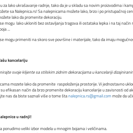
iju za lako ukrašavanje radnje, tako da je u skladu sa novim proizvodima i k
žete sa Nalepnica.rs! Sa nalepnicama možete lako, brzo i po pristupačnoj c
 možete lako da promenite dekoraciju.
se mogu lako ukloniti bez ostavljanja tragova ili ostataka lepka i na taj nači
oja ...
se mogu primeniti na skoro sve površine i materijale, tako da imaju mogućnos
Vašu kancelariju
irajte svoje klijente sa stilskim zidnim dekoracijama u kancelariji dizajniranim
cama mozete lako da promenite raspoloženja prostorije. Vi jednostavno ukloni
su efikasan način da brzo promenite dekoraciju kancelarije u zavisnosti od 
jte nas da biste saznali više o tome šta
nalepnica.rs@gmail.com
može da učin
alepnice u radnji!
 ponudimo veliki izbor modela u mnogim bojama i veličinama.