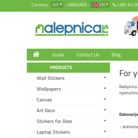
eur
Currency :
LANGUAGE :
EN
+381 62 2
Guide
Contact Us
Blog
PRODUCTS
For 
Wall Stickers
Nalepnica.
Wallpapers
isporučimo
Canvas
Art Deco
Dekoracij
Stickers for Door
- Jednost
Laptop Stickers