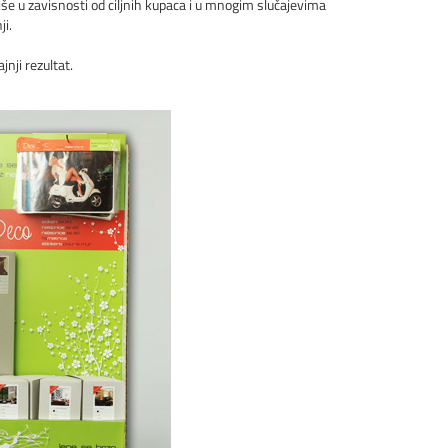
iše u zavisnosti od ciljnih kupaca i u mnogim slučajevima
ji.
jnji rezultat.