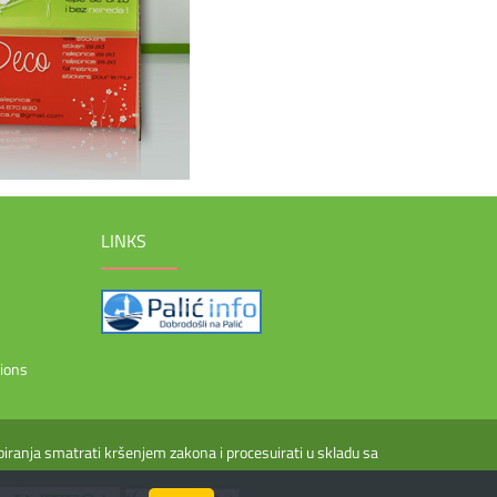
LINKS
ions
piranja smatrati kršenjem zakona i procesuirati u skladu sa