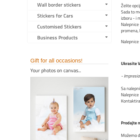
Wall border stickers
Želite opc
Sada to mo
Stickers for Cars
izboru - i
Nalepnice 
Customised Stickers
promena, b
Business Products
Nalepnice 
Gift for all occasions!
Ukrasite 
Your photos on canvas...
- Impresion
Sa nalepni
Nalepnice 
Kontaktira
Prodajte n
Možemo da